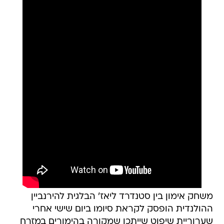
משחק אימון בין סטנדרד ליאז' הבלגית להירנביין
ההולנדית הופסק לקראת סיומו ביום שישי אחרי
שערוריית שיפוט שייתכן שמקורה בהימורים במזרח