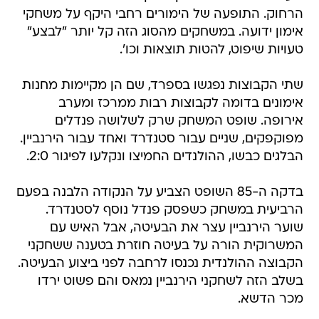
הרחוק. התופעה של הימורים רחבי היקף על משחקי
אימון ידועה. במשחקים מהסוג הזה קל יותר "לבצע"
טעויות שיפוט, להטות תוצאות וכו'.
שתי הקבוצות נפגשו בספרד, שם הן מקיימות מחנות
אימונים בדומה לקבוצות רבות ממרכז ומערב
אירופה. שופט המשחק שרק לשלושה פנדלים
מפוקפקים, שניים עבור סטנדרד ואחד עבור הירנביין.
הבלגים כבשו, ההולנדים החמיצו ונקלעו לפיגור 2:0.
בדקה ה-85 השופט הצביע על הנקודה הלבנה בפעם
הרביעית במשחק כשפסק פנדל נוסף לסטנדרד.
שוער הירנביין עצר את הבעיטה, אבל האיש עם
המשרוקית הורה על בעיטה חוזרת בטענה ששחקני
הקבוצה ההולנדית נכנסו לרחבה לפני ביצוע הבעיטה.
בשלב הזה לשחקני הירנביין נמאס והם פשוט ירדו
מכר הדשא.