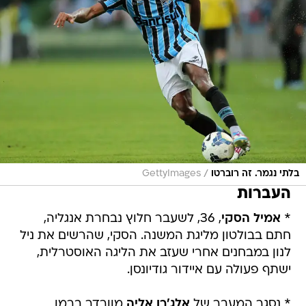
/
בלתי נגמר. זה רוברטו
GettyImages
העברות
*
אמיל הסקי
, 36, לשעבר חלוץ נבחרת אנגליה,
חתם בבולטון מליגת המשנה. הסקי, שהרשים את ניל
לנון במבחנים אחרי שעזב את הליגה האוסטרלית,
ישתף פעולה עם איידור גודיונסן.
* נסגר המעבר של
אלג'רו אליה
מוורדר ברמן