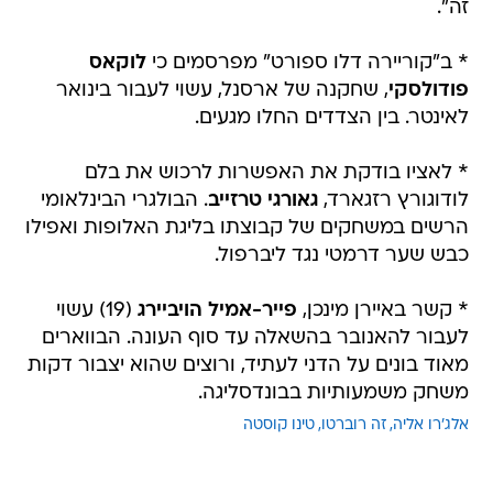
זה".
* ב"קוריירה דלו ספורט" מפרסמים כי
לוקאס
פודולסקי
, שחקנה של ארסנל, עשוי לעבור בינואר
לאינטר. בין הצדדים החלו מגעים.
* לאציו בודקת את האפשרות לרכוש את בלם
לודוגורץ רזגארד,
גאורגי טרזייב
. הבולגרי הבינלאומי
הרשים במשחקים של קבוצתו בליגת האלופות ואפילו
כבש שער דרמטי נגד ליברפול.
* קשר באיירן מינכן,
פייר-אמיל הויביירג
(19) עשוי
לעבור להאנובר בהשאלה עד סוף העונה. הבווארים
מאוד בונים על הדני לעתיד, ורוצים שהוא יצבור דקות
משחק משמעותיות בבונדסליגה.
אלג'רו אליה
זה רוברטו
טינו קוסטה