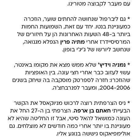
עם מעבר לקבוצה מטורינו.
* גם ליברפול שנחושה להחתים שוער, הוזכרה
כמעוניינת בנטו. יחד עם זאת, השמועות החמות
ביותר ב-48 השעות האחרונות הן על חיזורים של
המרסיסיידרז אחרי
מתיה פרין
הנפלא מגנואה,
שנחשב ליורשו של ג'יג'י בופון.
*
נמניה וידיץ'
שלא ממש מצא את מקומו באינטר,
עשוי לעזוב כבר אחרי חצי עונה. בין האופציות
שהוזכרו: חזרה לספרטק מוסקבה בה שיחק בשנים
2004-2006, ומעבר לפנרבחצ'ה.
* ניס הצרפתית רוצה לרכוש מניוקאסל את הקשר
הבעייתי
חאתם בן ארפה
. הצרפתי בן ה-27 החל את
העונה כמושאל להאל סיטי, אבל זו החליטה שהיא לא
מעוניינת בו יותר אחרי כמה חודשים לא מוצלחים. גם
אולימפיאקוס גיששה בנוגע אליו.