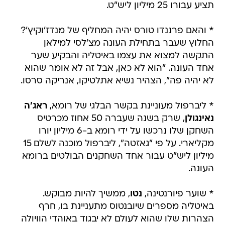
תציע עבורו 25 מיליון ליש"ט.
* והאם פרננדו טורס יהיה המחליף של מנדז'וקיץ'?
החלוץ שעבר בתחילת העונה מצ'לסי למילאן
התקשה למצוא את עצמו באיטליה והבקיע שער
אחד העונה. "הוא לא כאן, אבל זה לא אומר שהוא
לא יהיה פה", הצהיר נשיא אתלטיקו, אנריקה סרסו.
* ליברפול מעוניינת בקשר הבלגי של רומא,
ראג'ה
נאינגולן
, שרק בשנה שעברה 50 אחוז מכרטיס
השחקן שלו נרכשו על ידי רומא ב-6 מיליון יורו
מקליארי. על פי "גאזטה", ליברפול מוכנה לשלם 15
מיליון ליש"ט עבור אחד השחקנים הבולטים ברומא
העונה.
* שוער פיורנטינה,
נטו
, ממשיך להיות מבוקש.
באיטליה מספרים שיובנטוס מתעניינת בו, חרף
הצהרות שלו שהוא לעולם לא יבגוד באוהדי הוויולה