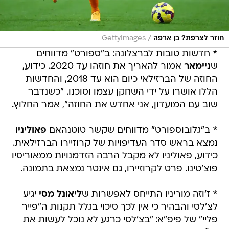
/
חוזר לצרפת? בן ארפה
GettyImages
* חדשות טובות לברצלונה: ב"ספורט" מדווחים
ש
ניימאר
אמור להאריך את חוזהו עד 2020. כידוע,
החוזה של הברזילאי כיום הוא עד 2018, והחדשות
הללו אושרו על ידי השחקן עצמו וסוכנו. "כשנדבר
שוב עם המועדון, אני אחדש את החוזה", אמר החלוץ.
* ב"גלובוספורט" מדווחים שקשר טוטנהאם
פאוליניו
נמצא בראש סדר העדיפויות של קרוזיירו הברזילאית.
כידוע, פאוליניו לא מקבל הרבה הזדמנויות ממאוריסיו
פוצ'טינו. פרט לקרוזיירו, גם אינטר נמצאת בתמונה.
* ז'וזה מוריניו התייחס לאפשרות ש
ליאונל מסי
יגיע
לצ'לסי והבהיר כי אין לכך סיכוי בגלל תקנות ה"פייר
פליי" של פיפ"א: "בצ'לסי כרגע לא נוכל לעשות את