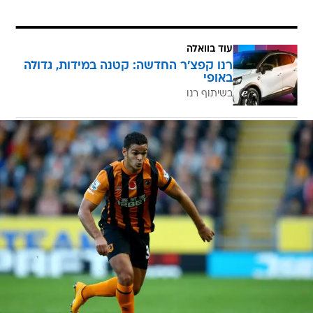
עוד בוואלה
רנו קפצ'ר החדשה: קטנה במידות, גדולה
באופי
בשיתוף רנו