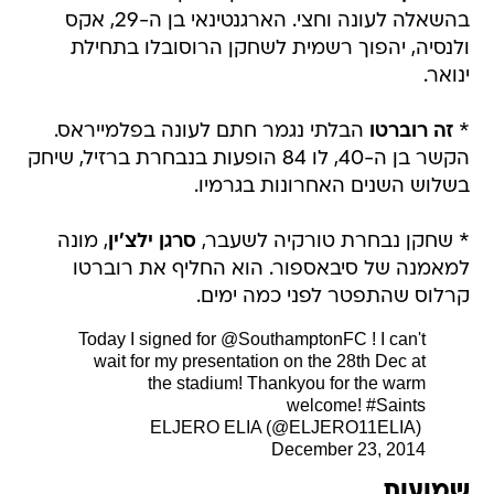
בהשאלה לעונה וחצי. הארגנטינאי בן ה-29, אקס
ולנסיה, יהפוך רשמית לשחקן הרוסובלו בתחילת
ינואר.
*
זה רוברטו
הבלתי נגמר חתם לעונה בפלמייראס.
הקשר בן ה-40, לו 84 הופעות בנבחרת ברזיל, שיחק
בשלוש השנים האחרונות בגרמיו.
* שחקן נבחרת טורקיה לשעבר,
סרגן ילצ'ין
, מונה
למאמנה של סיבאספור. הוא החליף את רוברטו
קרלוס שהתפטר לפני כמה ימים.
Today I signed for
@SouthamptonFC
! I can't
wait for my presentation on the 28th Dec at
the stadium! Thankyou for the warm
welcome!
#Saints
 ELJERO ELIA (@ELJERO11ELIA)
December 23, 2014
שמועות