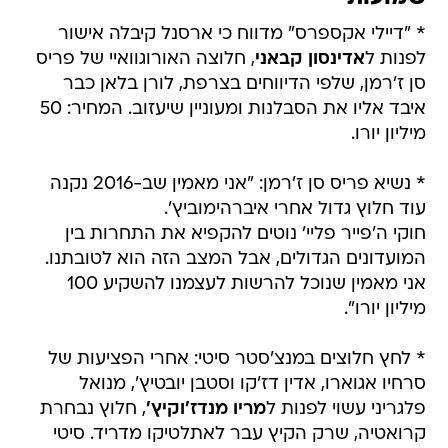
* "דיילי אקספרס" מדווח כי ארסנל קיבלה אישור
לפנות ל
אדינסון קבאני
, חלוצה האורוגוואיי של פריס
סן ז'רמן, שלפי הדיווחים בצרפת, לורן בלאן כבר
איבד אליו את הסבלנות ומעוניין שיעזוב. המחיר: 50
מיליון יורו.
* נשיא פריס סן ז'רמן: "אני מאמין שב-2016 נקנה
עוד חלוץ גדול אחרי איברהימוביץ'.
חוקי ה'פייר פליי' נוטים להקפיא את התחרות בין
המועדונים הגדולים, אבל המצב הזה הוא לטובתנו.
אני מאמין שנוכל להרשות לעצמנו להשקיע 100
מיליון יורו".
* לחץ חלוצים במנצ'סטר סיטי: אחרי הפציעות של
סרחיו אגוארו, אדין דז'קו וסטבן יובטיץ', מנואל
פלגריני עשוי לפנות ל
מריו מנדז'וקיץ'
, חלוץ נבחרת
קרואטיה, שרק הקיץ עבר לאתלטיקו מדריד. סיטי