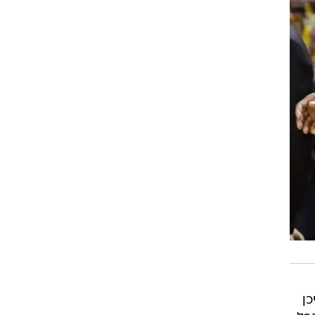
רוגבי וקריקט
גולף
ביליארד
תקצירים
כן