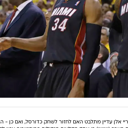
 מאחורינו, וריי אלן עדיין מתלבט האם לחזור לשחק כדורסל, ואם כן - הי