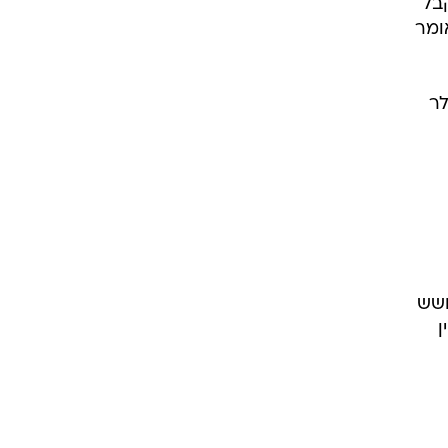
בל
לן אומר
לר
תאושש
ן