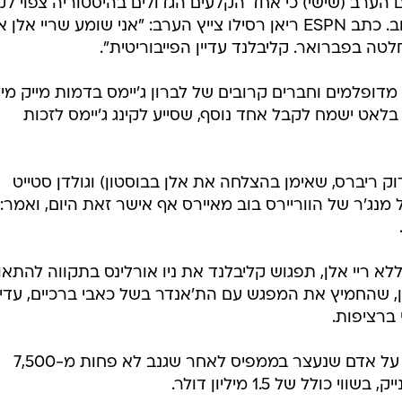
הערב (שישי) כי אחד הקלעים הגדולים בהיסטוריה צפוי לק
החלטה סופית בחודש פברואר הקרוב. כתב ESPN ריאן רסילו צייץ הערב: "אני שומע שריי א
לטה בפברואר. קליבלנד עדיין הפייבוריטית".
מדופלמים וחברים קרובים של לברון ג'יימס בדמות מייק מי
ויד בלאט ישמח לקבל אחד נוסף, שסייע לקינג ג'יימס לזכות
ק ריברס, שאימן בהצלחה את אלן בבוסטון) וגולדן סטייט
 מנג'ר של הווריירס בוב מאיירס אף אישר זאת היום, ואמר:
 שישי לשבת, 3:00), עדיין ללא ריי אלן, תפגוש קליבלנד את ניו אורלינס בתקווה לה
, שהחמיץ את המפגש עם הת'אנדר בשל כאבי ברכיים, עדיי
ברציפות.
אגב, בארצות הברית מדווחים הערב על אדם שנעצר בממפיס לאחר שגנב לא פחות מ-7,500
לל של 1.5 מיליון דולר.