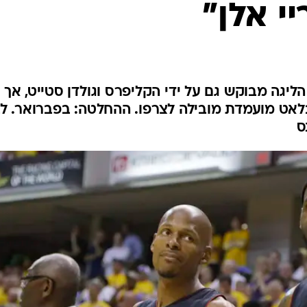
י אלן"
ענפים נוספים
לוח שידורים
החידה של ספור
ארכיון מדורים
כתבו לנו
יגה מבוקש גם על ידי הקליפרס וגולדן סטייט, אך
אט מועמדת מובילה לצרפו. ההחלטה: בפברואר. לב
ס