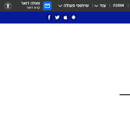
וואלה דואר
אופנה
עוד
שיתופי פעולה
קרא דואר
ציון 3
דאבל דריבל
י