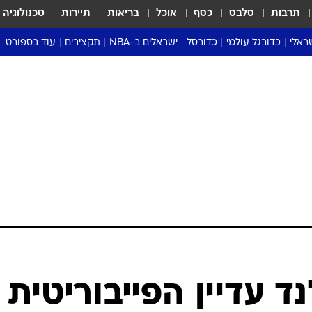
תרבות
סלבס
כסף
אוכל
בריאות
תיירות
טכנולוגיה
ראלי
כדורגל עולמי
כדורסל
ישראלים ב-NBA
תקצירים
עוד בספורט
ליגה אנגלית
ליגת העל
דני אבדיה
מונדיאל 2026
 העל
ליגה ספרדית
דאבל דריבל
NBA
נה
ליגה איטלקית
יורוליג וכדורסל אירופי
טבלאות
ו
ליגה גרמנית
ליגה לאומית
פודקאסטים
ליגה צרפתית
נבחרות ישראל בכדורסל
מסכמים מחזור
שראל
ליגת האלופות
כדורסל נשים
אבא של שבת
ית
הליגה האירופית
מעל הטבעת
דרום אמריקה
סערה בממלכה
טניס
טראש טוק
ספורט אמריקא
נד עדיין הפייבוריטית
פוקר