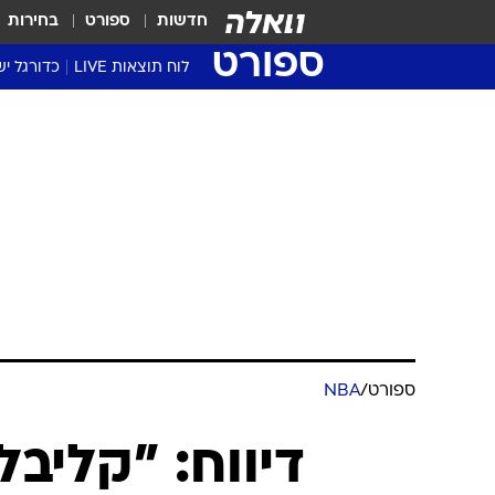
חדשות
ספורט
בחירות
ספורט
לוח תוצאות LIVE
כדורגל יש
ליגת העל Winner
סטט' ליגת
גביע המדי
גביע הטוט
שגרירים
נבחרות י
ליגה לאומ
ליגה א'
ספורט
/
NBA
דיווח: "קליבל