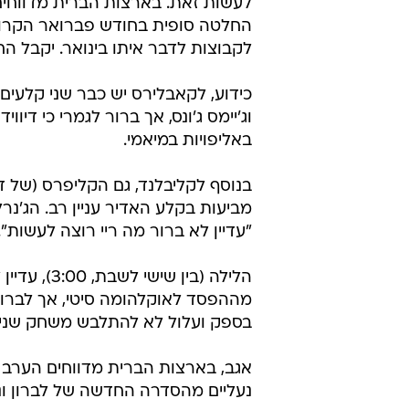
לעשות זאת. בארצות הברית מדווחים 
לקבוצות לדבר איתו בינואר. יקבל הח
כידוע, לקאבלירס יש כבר שני קלעים 
וג'יימס ג'ונס, אך ברור לגמרי כי דיו
באליפויות במיאמי.
בנוסף לקליבלנד, גם הקליפרס (של דו
מביעות בקלע האדיר עניין רב. הג'נרל
"עדיין לא ברור מה ריי רוצה לעשות".
הלילה (בין
מההפסד לאוקלהומה סיטי, אך לברון
בספק ועלול לא להתלבש משחק שני 
נעליים מהסדרה החדשה של לברון ונייק, בשווי כו