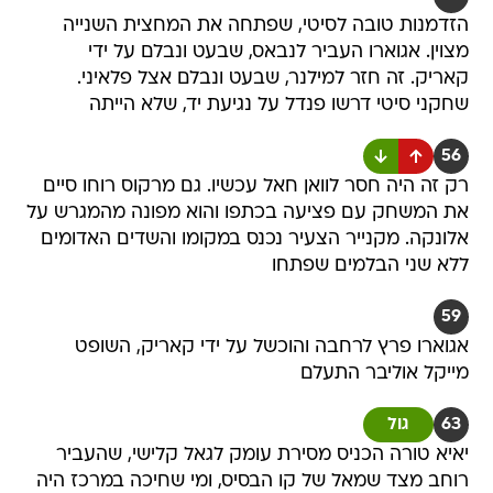
הזדמנות טובה לסיטי, שפתחה את המחצית השנייה
מצוין. אגוארו העביר לנבאס, שבעט ונבלם על ידי
קאריק. זה חזר למילנר, שבעט ונבלם אצל פלאיני.
שחקני סיטי דרשו פנדל על נגיעת יד, שלא הייתה
56
רק זה היה חסר לוואן חאל עכשיו. גם מרקוס רוחו סיים
את המשחק עם פציעה בכתפו והוא מפונה מהמגרש על
אלונקה. מקנייר הצעיר נכנס במקומו והשדים האדומים
ללא שני הבלמים שפתחו
59
אגוארו פרץ לרחבה והוכשל על ידי קאריק, השופט
מייקל אוליבר התעלם
63
גול
יאיא טורה הכניס מסירת עומק לגאל קלישי, שהעביר
רוחב מצד שמאל של קו הבסיס, ומי שחיכה במרכז היה