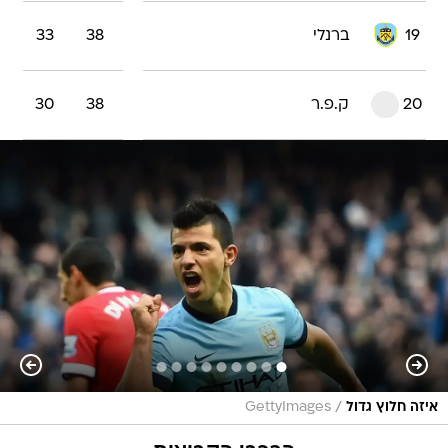
19
ברנלי
38
33
20
ק.פ.ר
38
30
/
איזה חלוץ גדול
GettyImages