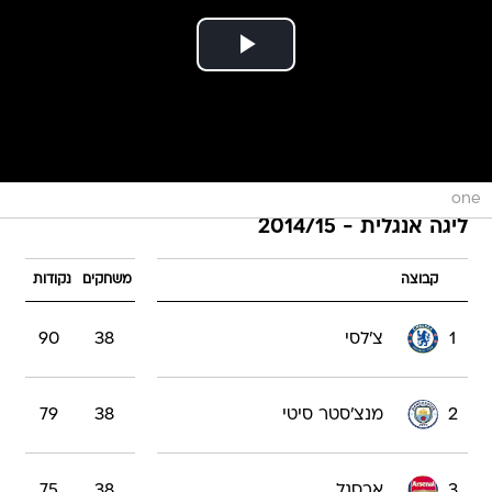
one
ליגה אנגלית - 2014/15
קבוצה
משחקים
נקודות
1
צ'לסי
38
90
2
מנצ'סטר סיטי
38
79
3
ארסנל
38
75