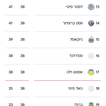
13
לסטר סיטי
38
41
14
ווסט ברומיץ'
38
41
15
ניוקאסל
38
39
16
סנדרלנד
38
38
17
אסטון וילה
38
38
18
האל סיטי
38
35
19
ברנלי
38
33