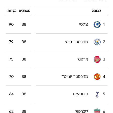
קבוצה
משחקים
נקודות
1
צ'לסי
38
90
2
מנצ'סטר סיטי
38
79
3
ארסנל
38
75
4
מנצ'סטר יונייטד
38
70
5
טוטנהאם
38
64
6
ליברפול
38
62