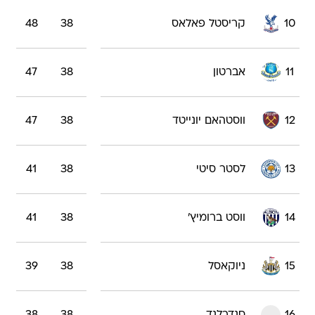
10
קריסטל פאלאס
38
48
11
אברטון
38
47
12
ווסטהאם יונייטד
38
47
13
לסטר סיטי
38
41
14
ווסט ברומיץ'
38
41
15
ניוקאסל
38
39