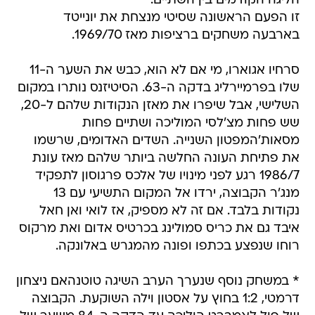
הליגה הקודמים בין השתיים.
זו הפעם הראשונה שסיטי מנצחת את יונייטד
בארבעה משחקים ברציפות מאז 1969/70.
סרחיו אגוארו, מי אם לא הוא, כבש את השער ה-11
שלו בפרמיירליג בדקה ה-63. הסיטיזנס נותרו במקום
השלישי, אבל שיפרו את מאזן הנקודות שלהם ל-20,
שש פחות מצ'לסי המוליכה ושתיים פחות
מסאות'המפטון השנייה. השדים האדומים, שרשמו
את פתיחת העונה החלשה ביותר שלהם מאז עונת
1986/7 רגע לפני מינויו של אלכס פרגוסון לתפקיד
מנג'ר הקבוצה, ירדו אל המקום התשיעי עם 13
נקודות בלבד. אם זה לא מספיק, אז לואי ואן חאל
איבד גם את כריס סמולינג בכרטיס אדום ואת מרקוס
רוחו שנפצע בכתפו ופונה מהמגרש באלונקה.
* במשחק נוסף שנערך הערב השיגה טוטנהאם ניצחון
דרמטי, 1:2 בחוץ על אסטון וילה השוקעת. הקבוצה