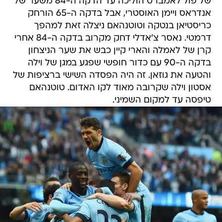
של פול לאמברט הוליכה עד הדקה ה-84 משער של
אנדראס ויימן האוסטרי, אבל בדקה ה-65 הורחק
כריסטיאן בנטקה וטוטנהאם ניצלה זאת למהפך
דרמטי. נאסר צ'אדלי דחק מקרוב בדקה ה-84 אחרי
קרן של לאמלה והארי קיין כבש את שער הניצחון
בדקה ה-90 עם כדור חופשי שפגע במגן של וילה
והטעה את גוזאן. זה היה הפסדה השישי ברציפות של
אסטון וילה שקרובה מאוד לקו האדום. טוטנהאם
טיפסה עד למקום השמיני.