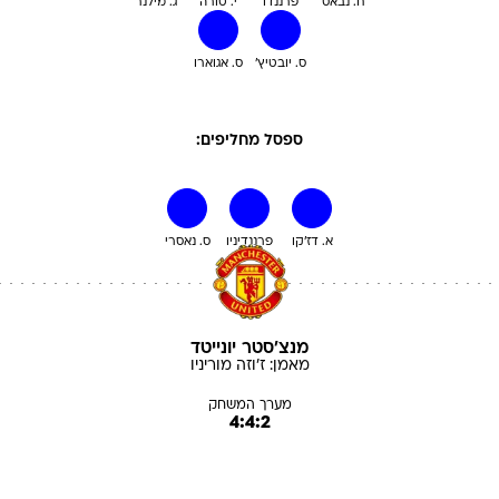
ח. נבאס
פרננדו
י. טורה
ג. מילנר
ס. יובטיץ'
ס. אגוארו
ספסל מחליפים:
א. דז'קו
פרננדיניו
ס. נאסרי
מנצ'סטר יונייטד
מאמן:
ז'וזה
מוריניו
מערך המשחק
4:4:2