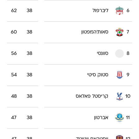
6
ליברפול
38
62
7
סאות'המפטון
38
60
8
סוונסי
38
56
9
סטוק סיטי
38
54
10
קריסטל פאלאס
38
48
11
אברטון
38
47