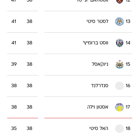
12
ווסטהאם יונייטד
38
47
13
לסטר סיטי
38
41
14
ווסט ברומיץ'
38
41
15
ניוקאסל
38
39
16
סנדרלנד
38
38
17
אסטון וילה
38
38
18
האל סיטי
38
35