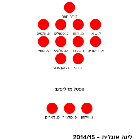
ד. דה חאה
ל. שואו
מ. רוחו
כ. סמולינג
א. ולנסיה
א. די מריה
ד. בלינד
מ. פלאיני
ע. ינוזאי
ו. רוני
ר. ואן פרסי
ספסל מחליפים:
ג. ווילסון
פ. מקנייר
מ. קאריק
ליגה אנגלית - 2014/15