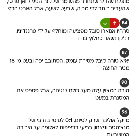
מוצלח שלו להשתחרר מהשומר שלו. זה הגיע לוואן פרסי,
שהעביר רוחב לדי מריה, שבעט לשער, אבל הארט הדף
84
סרחיו אגוארו סובל מפציעה ומוחלף על ידי פרננדיניו.
דז'קו נשאר כחלוץ בודד
87
יאיא טורה קיבל מסירת עומק, הסתובב יפה ובעט מ-18
מטר החוצה
90
טורה המצוין עלה מעל כולם לנגיחה, אבל פספס את
המסגרת במעט
96
מייקל אוליבר שרק לסיום, 0:1 לסיטי בדרבי של
מנצ'סטר וניצחון רביעי ברציפות לאלופה על היריבה
המושבעת