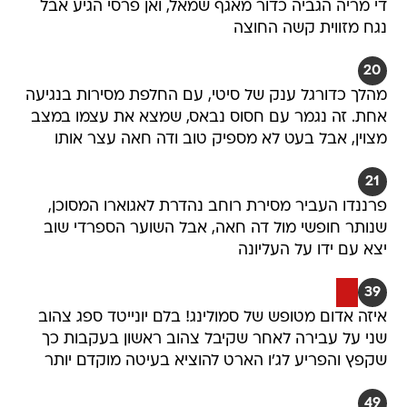
די מריה הגביה כדור מאגף שמאל, ואן פרסי הגיע אבל
נגח מזווית קשה החוצה
20
מהלך כדורגל ענק של סיטי, עם החלפת מסירות בנגיעה
אחת. זה נגמר עם חסוס נבאס, שמצא את עצמו במצב
מצוין, אבל בעט לא מספיק טוב ודה חאה עצר אותו
21
פרננדו העביר מסירת רוחב נהדרת לאגוארו המסוכן,
שנותר חופשי מול דה חאה, אבל השוער הספרדי שוב
יצא עם ידו על העליונה
39
איזה אדום מטופש של סמולינג! בלם יונייטד ספג צהוב
שני על עבירה לאחר שקיבל צהוב ראשון בעקבות כך
שקפץ והפריע לג'ו הארט להוציא בעיטה מוקדם יותר
49