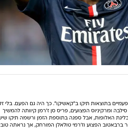
מיים בתוצאות תיקו ב"קאשיקו". כך היה גם הפעם. בלי זל
סילבה ומרקיניוס הפצועים, פריס סן ז'רמן קיוותה להמשיך
2: על ברצלונה בליגת האלופות, אבל ספגה בתוספת הזמן ורשמה תיקו שיש
ר ברבאטוב הפצוע וז'רמי טולאלן המורחק, אך נראתה טוב