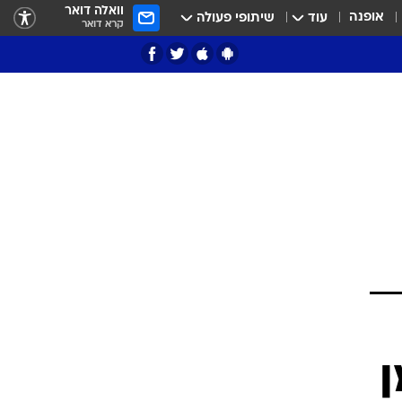
וואלה דואר
אופנה
עוד
שיתופי פעולה
קרא דואר
ציון 3
דאבל דריבל
י