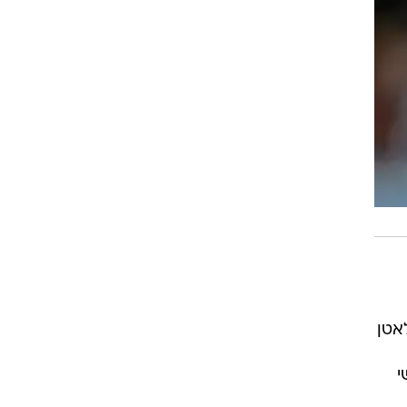
אטן
י