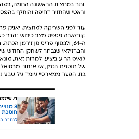
יותר במחצית הראשונה החמה, במהלכה
וראטי שהחזיר דחיפה והוחלף בהפסק
קורזאבה פספס מצב כיבוש נהדר כשסל
ה-61, ולבסוף פריס סן ז'רמן הכ
לואיס הריע ביציע. למרות זאת, מונ
של תוספת הזמן, אז אנתוני מרסיאל 
בוז. הפער ממארסיי עומד על שבע נק
די, שילמ
חוסכת ה
לכתבה ה