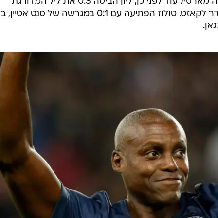
ונותרה מרחק שבע נקודות מהמוליכה מארסיי. עוד לפני כן, ליון הביסה 0:3 את ליל המדורגת
שלישית הודות לשלושער של אלכסנדר לקאזט. טולוז הפתיעה עם 0:1 במגרשה של סנט אט