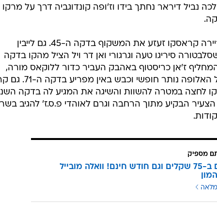
 נביל דיראר נחתך בידו וז'ופה קונדוגביה דרך על מרקו
ה.
עוד לפני השריקה למחצית, יאניק פריירה קראסקו זעזע את המשקוף בדקה ה-45. גם לייבין
בטורה סיריגו טעה וגרגורי ואן דר ויל הציל מהקו בדקה
תה. המחליף ז'אן כריסטוף באהבק העביר כדור ללוקאס מורה,
והברזילאי שנבחר לשחקן החודש של האלופה נותר חופשי וכבש באין מפרי
אקו לחצה במטרה להשוות והשיגה את המגיע לה בדקה השני
הצעיר הבקיע מתוך הרחבה וגרם לאוהדי פ.ס.ז' להגיב בשר
ודות.
תם מספיק
3 מנויים ב-75 שקלים וגם חודש חינם! וואלה מובייל
מון
מלאה