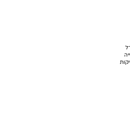
ע בדקה ה-71. גם קרל
יה
יקות