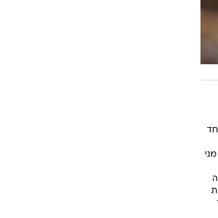
חד
מני
באשה
ת