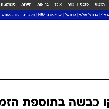
תרבות
סלבס
כסף
אוכל
בריאות
תיירות
טכנולוגיה
ראלי
כדורגל עולמי
כדורסל
ישראלים ב-NBA
תקצירים
עוד בספורט
ליגה אנגלית
ליגת העל
דני אבדיה
מונדיאל 2026
 העל
ליגה ספרדית
דאבל דריבל
NBA
נה
ליגה איטלקית
יורוליג וכדורסל אירופי
טבלאות
ו
ליגה גרמנית
ליגה לאומית
פודקאסטים
ליגה צרפתית
נבחרות ישראל בכדורסל
מסכמים מחזור
שראל
ליגת האלופות
כדורסל נשים
אבא של שבת
ית
הליגה האירופית
מעל הטבעת
דרום אמריקה
סערה בממלכה
טניס
טראש טוק
ספורט אמריקא
ו כבשה בתוספת הזמן
פוקר