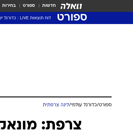
חדשות
ספורט
בחירות
ספורט
לוח תוצאות LIVE
כדורגל יש
ליגת העל Winner
סטט' ליגת
גביע המדי
גביע הטוט
שגרירים
נבחרות י
ליגה לאומ
ליגה א'
ספורט
/
כדורגל עולמי
/
ליגה צרפתית
צרפת: מונאק