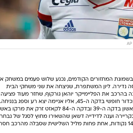
AP
ם בשמונת המחזורים הקודמים, נכנע שלוש פעמים במשחק א
ה נדירה. ליון המשתפרת, שניצחה את שני משחקי הבית
 בהרכב את הפליימייקר יוהאן גורקוף, שחזר מעוד פציעה 
רבות שלו ובישל ללקאזט את השני בכדור חופשי בדקה ה-45, אליו אניימה יצא רע וספג בנגיחה.
נביל פקיר הצעיר הכין לחלוץ את הראשון בדקה ה-39 ובדקה ה-84 לקאזט זרק את מרקו 
בקריירה וענה לדידייה דשאן שהשאירו מחוץ לסגל של נבחר
צרפת. ליון קפצה למקום השישי עם 14 נקודות, אחת פחות מליל השלישית שסבלה מהרכב חסר