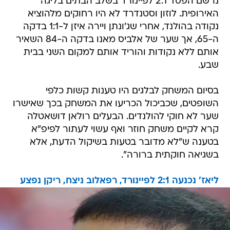
נרשם הפסד 2:1 לפיינורד בשלב הבתים בליגה
האירופית. לוזון וסטנדרד לא היו רחוקים מלהוציא
נקודה בהולנד, אחרי שג'ונתן ויירה איזן ל-1:1 בדקה
ה-65, אך שער של אלביס מאנו בדקה ה-84 השאיר
אותם ללא נקודות והוריד אותם למקום השני בבית
שבע.
בסיום המשחק לבלגים היו טענות קשות כלפי
השופטים, שכביכול הכריעו את המשחק בכך שאישרו
שער לא חוקי להולנדים. הבעלים רולאן דושאטלה
קרא לקיים משחק חוזר ואף עשוי לעתור לפיפ"א
בטענה ש"לא מדובר בטעות בשיקול הדעת, אלא
בשגיאה חוקתית ברורה".
ליאז' נכנעה 2:1 לפיינורד, רפאלוב ניצח, ריקן נפצע