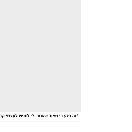
"זה פגע בי מאוד שאמרו לי לחפש לעצמי קבו
ואם לא די בצרות, מי שהתבטא ביממה
לאחרונה כי הוא חולה בסרטן האשכים
של גוטיירס, שהושאל אשתקד לנוריץ',
לעצמו קבוצה חדשה.
"אני לא רוצה להגיד אם הם היו איתי 
להגיד זה שזה פגע בי מאוד כשהם א
במשך חמש שנים, זה היה קשה". למרו
שמח מאוד על מה שהאוהדים של ניוק
לכל מי שקשור לכדורגל מכיוון שקיבל