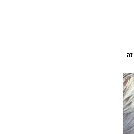
ט1
מחוץ לקווים
4-4-2
משרד החוץ
רץ על הקווים
ספורט בחקירה
סוגרים שנה
מונדיאל 2014
בראש ובראשונה
אליפות אפריקה 2015
יורו צעירות 2013
לונדון 2012
יורו 2012