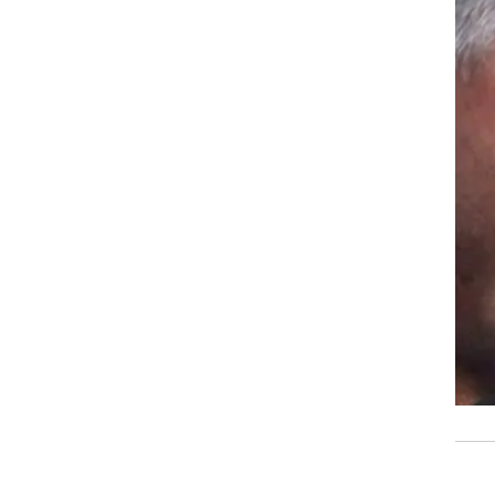
רוגבי וקריקט
גולף
ביליארד
תקצירים
שה
מת,
י