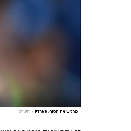
/
מרגיש את הסוף. פארדיו
רויטרס
לחץ גדול יונח על הכתפיים של מאמן 
פארדיו, ביום שני הקרוב. הקבוצה ש
משחקים, תתארח אצל סטוק סיטי, וכע
הנחות, ובראיון ל"אינדיפנדנט" הוא 
"יש לו עוד משחק אחד", אמר הבעלים 
נגמר. עוד משחק אחד וזהו. מה היית
הרבה מאוד. אני לא אתמודד עם זה י
והוא הולך, זהו, זה נגמר".