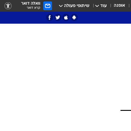
וואלה דואר
אופנה
עוד
שיתופי פעולה
קרא דואר
ציון 3
דאבל דריבל
זה
י