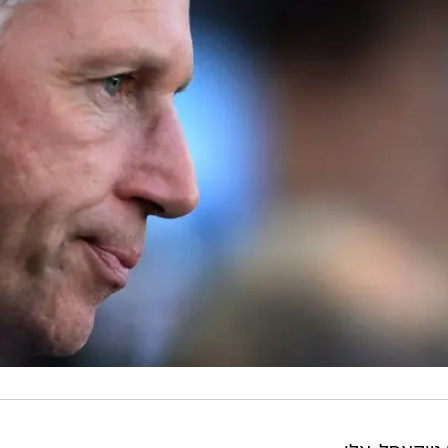
ניוקאסל, אלן
לו, שסוגרת את טבלת הפרמיירליג עם אפס ניצחונות מחמי
ת גם הבעלים של המועדון, מייק אשלי, מסרב לעשות לו
הבהיר: "אם הקבוצה מפסידה, המאמן הולך הביתה".
הלחוץ. "אם נפסיד לסטוק ביום שני, הוא הולך. הספיק לי. 
 עושה במקומי? הוצאתי הרבה מאוד כסף במועדון, זה עלה ל
ותר. בכנות, תענה לי, מה אתה היית עושה? עוד הפסד אחד