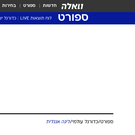
חדשות
ספורט
בחירות
ספורט
לוח תוצאות LIVE
כדורגל יש
ליגת העל Winner
סטט' ליגת
ספורט
/
כדורגל עולמי
/
ליגה אנגלית
גביע המדי
גביע הטוט
הבעלים של ני
שגרירים
אחד, והמאמן 
נבחרות י
ליגה לאומ
ליגה א'
מערכת וואלה ספורט
27.9.2014 / 7:17
מייק אשלי במסר ברור לפארדיו
עלה לי הרבה מאוד כסף. זה נגמ