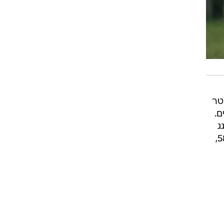
ולדפילד קבע 0:1 למנצ'סטר
ים.