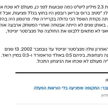
יונייטד קיוותה לצאת מהבור, אבל בדקה ה-35 כבר פיגרה 3:0 אחרי שאיאן בישופ נגח פנימה 
ול בסיום.
בריאן רובסון וסטיב ברוס הפצועים, אבל עם סוללת כוכבים
סהת כך. חוליית ההגנה בראשות השחקן ההגנה היקר בכל
תה כמעט הכול לא נכון ואחרי שריקת הסיום אלכס פרגוסון
ת גרועה יותר בקריירת האימון שלי".
פאליסטר שנרכש ממידלסברו תמורת 2.3 מיליון ליש"ט כמה שבועות לפני כן, מעולם לא שכח 
 "סטיב ברוס ובריאן רובסון היו בחוץ בגלל פציעות, אבל ז
הייתה נקודת השפל הכי גדולה בקריירה שלי. פרגוסון היה בהל
 באותן שנים לא הייתה אבטחה ואחרי המשחק ארבעה אוה
ני לא מתאים ללבוש את החולצה של מנצ'סטר יונייטד,
זה היה ניצחון ענק של סיטי, אבל גם האחרון שלה מנצ'סטר יונייטד עד נובמבר 2002. 13 שנים
במהלכן השדים האדומים השיגו תשעה ניצחונות, ביניהם 0:5 באולד טראפורד ו-0:3 במיין רואד.