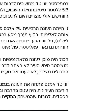
במנצ'סטר יונייטד ממשיכים לבכות 
5:3 ללסטר סיטי בתחילת השבוע, 
הוותיקים אולי עוצרים היום לרגע ונזכרים במה שקרה ב
זו הייתה העונה הרביעית של אלכס פרג
הונחתו גם גארי פאליסטר, פול אינס ודני וואלא