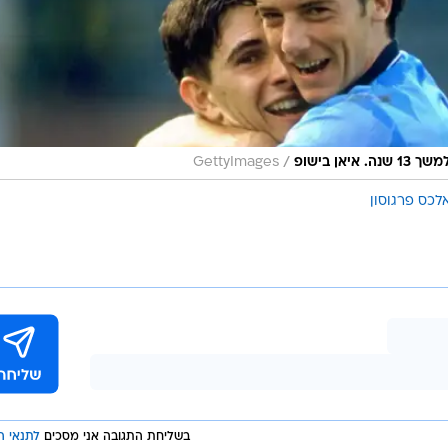
/
אן בישופ
GettyImages
לכס פרגוסון