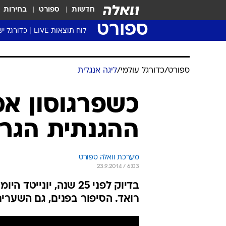
חדשות
ספורט
בחירות
ספורט
לוח תוצאות LIVE
כדורגל יש
ליגת העל Winner
סטט' ליגת
גביע המדי
גביע הטוט
שגרירים
נבחרות י
ליגה לאומ
ליגה א'
ספורט
/
כדורגל עולמי
/
ליגה אנגלית
כשפרגוסון אמ