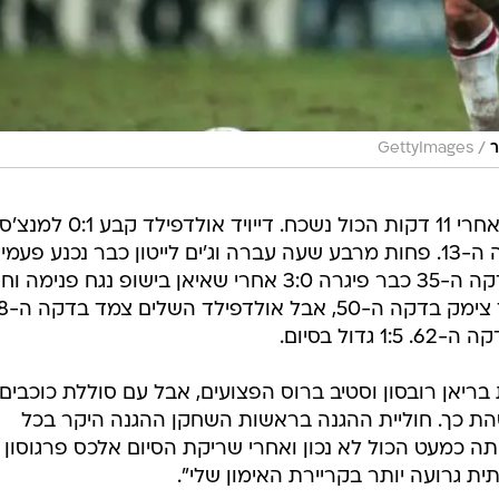
/
ר
GettyImages
יונייטד היטיבה לשחק בפתיחה, אבל אחרי 11 דקות הכול נשכח. דייויד א
סיטי דקות וטרבר מורלי הכפיל בדקה ה-13. פחות מרבע שעה עברה וג'ים לייטון כבר נכנע פעמי