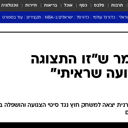
תרבות
סלבס
כסף
אוכל
בריאות
תיירות
טכנולוגיה
ראלי
כדורגל עולמי
כדורסל
ישראלים ב-NBA
תקצירים
עוד בספורט
ליגה אנגלית
ליגת העל
דני אבדיה
מונדיאל 2026
 העל
ליגה ספרדית
דאבל דריבל
NBA
נה
ליגה איטלקית
יורוליג וכדורסל אירופי
טבלאות
ו
ליגה גרמנית
ליגה לאומית
פודקאסטים
ליגה צרפתית
נבחרות ישראל בכדורסל
מסכמים מחזור
שראל
ליגת האלופות
כדורסל נשים
אבא של שבת
ית
הליגה האירופית
מעל הטבעת
דרום אמריקה
סערה בממלכה
טניס
טראש טוק
ספורט אמריקא
ר ש"זו התצוגה
פוקר