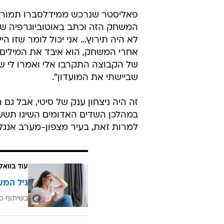
ושחקן הבית אנדי הינצ'קליף חתם בדקה ה-62. 1:5 גד
השדים האדומים חסרו באותו יום את 
אחרים, לא הייתה צריכה להיות מוב
הזמנים באנגליה, גארי פאליסטר, עש
הודה ש"מעולם לא ראיתי תצוגה הגנתי
המשחק הזה וכתב באוטוביוגרפיה שלו:
לא היה תירוץ... אני יכול לומר שזו 
אחרי המשחק, הוא איבד את המילים.
של הקבוצה התקרבו אלי ואמרו לי שא
שביישתי את המועדון".