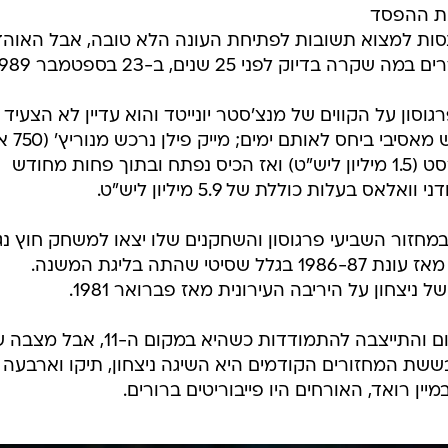
את ההפסד
ולנסות למצוא תשובות לפתיחת העונה הלא טובה, אבל האוהד
דיוק לפני 25 שנים, ב-23 בספטמבר 1989.
וסון על הקווים של מנצ'סטר יונייטד והוא עדיין לא הצעיד
אותה לאליפות. בקיץ נערך מסע רכש
ליש"ט), ניל ווב הגיע מנוטינגהאם פורסט (1.5 מיליון ליש"ט) ואז הכיס נפתח ובתוך פחות מחודש
ס בעלות כוללת של 5.9 מיליון ליש"ט.