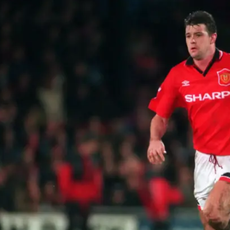
במחזור השביעי פרגוסון והשחקנים שלו יצאו למשחק חוץ נג
מנצ'סטר סיטי. העיר לא ראתה דרבי מאז עונת 1986-87 בגלל שסיטי שהתה בליגת המשנה.
יצחון על היריבה העירונית מאז פברואר 1981.
יונייטד אמנם פתחה את העונה בגמגום והתייצבה להתמודדות כשהיא במקום ה-11,
בששת המחזורים הקודמים היא השיגה ניצחון, תיקו וארבעה
 רואד, האורחים היו פייבוריטים ברורים.