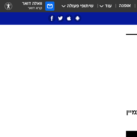
וואלה דואר
אופנה
עוד
שיתופי פעולה
קרא דואר
ציון 3
דאבל דריבל
י