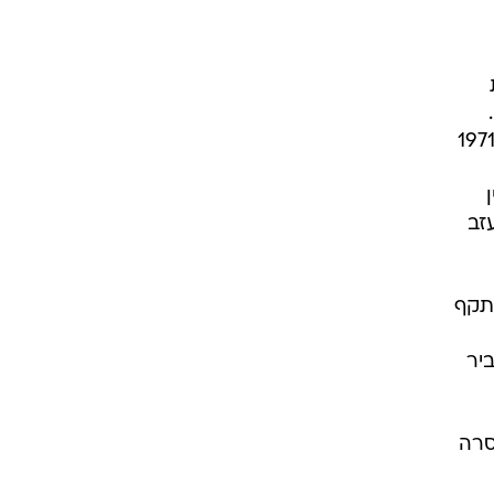
ק.
ש שהבקיע את שער הניצחון בדקה ה-117, הסקורר השבדי האימתני אובה צ'ינדבאל, חזר ב-1971
זב
 תקף
יר
סרה