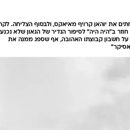
ענפים נוספים
לוח שידורים
החידה של ספור
תים את יוהאן קרויף מאיאקס, ולבסוף הצליחה. לק
ארכיון מדורים
 חוזר ב"היה היה" לסיפור הנדיר של הגאון שלא נכנע
כתבו לנו
 על חשבון קבוצתו האהובה, אף שספג ממנה את
אסיקר"