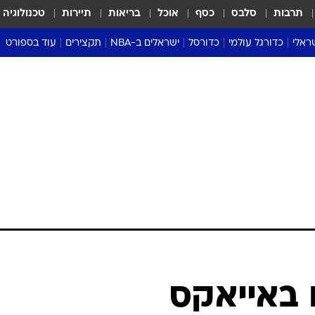
תרבות
סלבס
כסף
אוכל
בריאות
תיירות
טכנולוגיה
ראלי
כדורגל עולמי
כדורסל
ישראלים ב-NBA
תקצירים
עוד בספורט
ליגה אנגלית
ליגת העל
דני אבדיה
מונדיאל 2026
 העל
ליגה ספרדית
דאבל דריבל
NBA
נה
ליגה איטלקית
יורוליג וכדורסל אירופי
טבלאות
ו
ליגה גרמנית
ליגה לאומית
פודקאסטים
ליגה צרפתית
נבחרות ישראל בכדורסל
מסכמים מחזור
שראל
ליגת האלופות
כדורסל נשים
אבא של שבת
ית
הליגה האירופית
מעל הטבעת
דרום אמריקה
סערה בממלכה
טניס
טראש טוק
ספורט אמריקא
 באייאקס
פוקר