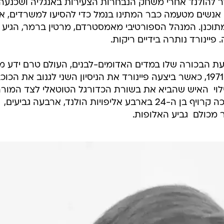
זר להולנד אחרי משחק הנבחרות הצעירות באנגליה ושכנעה
 אנשים מטעמה כבר המתינו בנמל כדי להסיעו למשרדים, א
וכנן. המנהל הספורטיבי מאמסטרדם, מרטין ברמר, הגיע
פיינורד נותרה בידיים ריקות.
 את הופעת הבכורה שלו במדים האדומים-לבנים, העולם טרם ידע מ
יוהאן קרויף. כעבור שבע שנים, בקיץ 1971, כאשר ביצעה פיינורד את הניסיון השני לגנוב את הכו
לוי  האיש שהביא את בשורת הכדורגל הטוטאלי לצד המור
הנערץ רינוס מיכלס. בשלב זה כבר זכה קרויף בן ה-24 בארבע אליפויות הולנד, ארבעה גביעים,
מכולם  גביע האלופות.