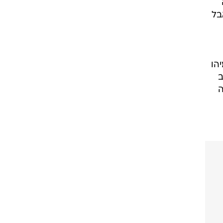
בל
יהו
כב
ה