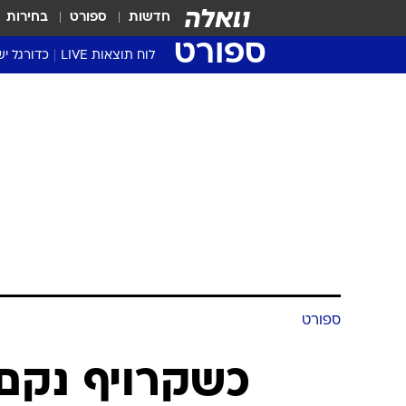
חדשות
ספורט
בחירות
ספורט
לוח תוצאות LIVE
כדורגל יש
ליגת העל Winner
סטט' ליגת
גביע המדי
גביע הטוט
שגרירים
נבחרות י
ליגה לאומ
ליגה א'
ספורט
כשקרויף נקם