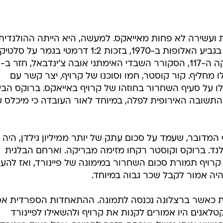
 ועשירה לא פחות מאייאקס. למעשה, היא הייתה ההולנדית
הראשונה ששברה את הקרח וזכתה בגביע האלופות ב-1970, בזכות 1:2 דרמטי בגמר על סלטי
האי
 מחליף. קור קוסטר, חמו וסוכנו של קרויף, יצר קשר עם
לו על סעיף השחרור בחוזהו של קרויף באייאקס. ברוקס הבין
התשובה האירופית לפלה, במיוחד לאור העובדה כי מיכלס ע
 המדובר, שעמד על סכום עתק של יותר ממיליון גילדן, היה
נד. ברוקס וקוסטר רקחו מזימה מבריקה. וארחם הבלגית
רויף תמורת סכום השחרור במימונה של פיינורד, ואז להעב
יה אמור לקבל שכר גבוה במיוחד.
כאשר ברצלונה נכנסה לתמונה. ההתאחדות הספרדית א
לאנים היו אמורים לקנות את קרויף ולהשאילו לפיינורד