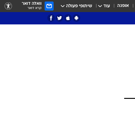
וואלה דואר
אופנה
עוד
שיתופי פעולה
קרא דואר
ציון 3
דאבל דריבל
י