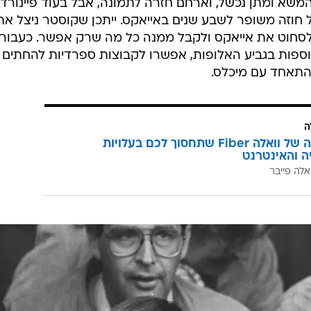
משא ומתן נכשל, וארחם חזרה לתמונה, אבל בעוד פיינורד
ל חוזה משופר לשבע שנים באייאקס. ייתכן שקוסטר ניצל את
לסחוט את אייאקס ולקבל ממנה כל מה שרק אפשר. כעבור
נוספות בגביע האלופות, אפשרו לקבוצות ספרדיות להחתים 
להתאחד עם מיכלס.
ה
המהפכה של וואלה Fiber שתחסוך לכם בעלויות
יה והאינטרנט
אלה פייבר