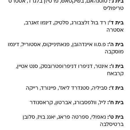
בית ג':
טוטנהאם, בשיקטאש, פרטיזן בלגרד, אסטרס
טריפוליס
בית ד':
רד בול זלצבורג, סלטיק, דינמו זאגרב,
אסטרה
בית ה':
פ.ס.וו איינדהובן, פנאתינייקוס, אסטוריל, דינמו
מוסקבה
בית ו':
אינטר, דניפרו דניפרופטרובסק, סנט אטיין,
קרבאח
בית ז':
סביליה, סטנדרד ליאז', פיינורד, רייקה
בית ח':
ליל, וולפסבורג, אברטון, קראסנודר
בית ט':
נאפולי, ספרטה פראג, יאנג בויז, סלובן
ברטיסלבה