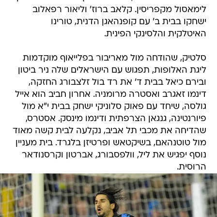
לימאסול מקפריסין. קלאב ברוז' וליאור רפאלוב
ישחקו בבית ב' עם קופנהאגן הדנית, טורינו
האיטלקית והלסינקי הפינית.
סלטיק, שהודחה מול מאריבור בפלייאוף מוקדמות
ליגת האלופות, תפגוש עם הישראלים שלה ניר ביטון
ובירם כיאל בבית ד' את רד בול זלצבורג החזקה,
דינמו זאגרב ואסטרה מרומניה. אחרון חביב הוא אייל
גולסה, שיחד עם פאוק סלוניקי ישחק בבית י"א מול
פיורנטינה, גנגאן הצרפתית ודינמו מינסק. אסטרס,
שהדיחה את מכבי תל אביב, נקלעה לבית קשה מאוד
מול טוטנהאם, בשיקטאש ופרטיזן בלגרד. בית מעניין
נוסף יפגיש את ליל, וולפסבורג, אברטון וקרסנודאר
הרוסית.