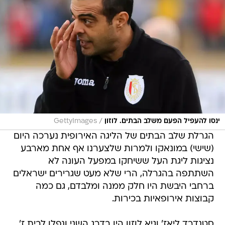
/
ינסו להעפיל הפעם משלב הבתים. לוזון
GettyImages
הגרלת שלב הבתים של הליגה האירופית נערכה היום
(שישי) במונאקו ולמרות שלצערנו אף אחת מארבע
נציגות ליגת העל ששיחקו במפעל העונה לא
השתתפה בהגרלה, הרי שלא מעט שגרירים ישראלים
ברחבי היבשת היו חלק ממנה ומלבדם, גם כמה
קבוצות אירופאיות בכירות.
סטנדרד ליאז' וגיא לוזון היו בדרג השני ונפלו לבית ז',