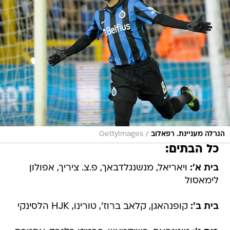
/
הגרלה מעניינת. רפאלוב
GettyImages
כל הבתים:
בית א':
ויאריאל, מנשנגלדבאך, פ.צ. ציריך, אפולון
לימאסול
בית ב':
קופנהאגן, קלאב ברוז', טורינו, HJK הלסינקי