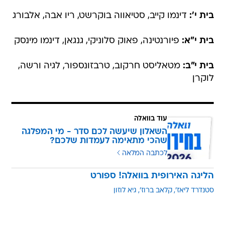
בית י':
דינמו קייב, סטיאווה בוקרשט, ריו אבה, אלבורג
בית י"א:
פיורנטינה, פאוק סלוניקי, גנגאן, דינמו מינסק
בית י"ב:
מטאליסט חרקוב, טרבזונספור, לגיה ורשה,
לוקרן
עוד בוואלה
השאלון שיעשה לכם סדר - מי המפלגה
שהכי מתאימה לעמדות שלכם?
לכתבה המלאה
הליגה האירופית בוואלה! ספורט
סטנדרד ליאז'
קלאב ברוז'
גיא לוזון