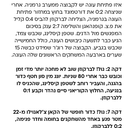
איזו פתיחת עונה יש לקבוצה ממערב גרמניה. אחרי
שניצחה 0:2 את דורטמונד בחוץ במחזור פתיחת
העונה בגרמניה, הצליחה לברקוזן להביס 0:4 קליל
את פ.צ. קופנהאגן והשלימה 2:7 ענק בסיכום
המפגשים מול הדנים. שטפן קיסלינג, שכבש צמד,
הגיע כבר לתשעה כיבושים העונה, כולל החמישייה
שכבש בגביע. הקבוצה של רוג'ר שמידט כבשה 15
שערים בארבעה המשחקים הראשונים שלה העונה.
דקה 2: גול! לברקוזן שוב לא מחכה יותר מדי זמן
וכובש כבר אחרי 80 שניות. יונג מין סון חטף כדור
בהגנה, והעביר רוחב לשטפן קיסלינג, שהכניס לו
בנגיעה, החלוץ הקוריאני סיים נהדר וקבע 0:1
ללברקוזן.
דקה 7: גול! כדור חופשי של הקאן צ'לאנוילו מ-22
מטר פגע באחד מהשחקנים בחומה וחדר פנימה,
0:2 ללברקוזן.