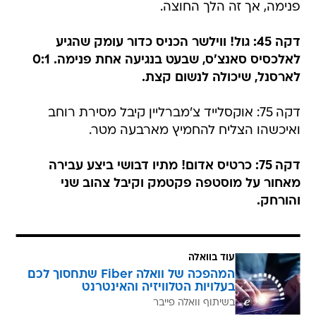
פנימה, אך זה הלך החוצה.
דקה 45: גול! ווילשר הכניס כדור עומק שהגיע
לאלכסיס סאנצ'ס, שבעט בנגיעה אחת פנימה. 0:1
לארסנל, שיכולה לנשום קצת.
דקה 75: אוקסלייד צ'מברליין קיבל מסירת רוחב
ואיכשהו הצליח להחמיץ מארבעה מטר.
דקה 75: כרטיס אדום! מתיו דבושי ביצע עבירה
מאחור על מוסטפה פקטמק וקיבל צהוב שני
והורחק.
עוד בוואלה
המהפכה של וואלה Fiber שתחסוך לכם
בעלויות הטלוויזיה והאינטרנט
בשיתוף וואלה פייבר