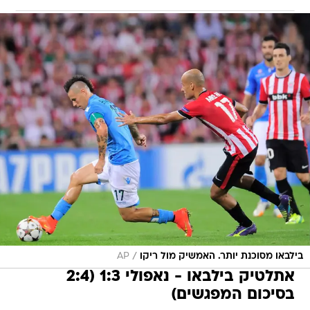
/
בילבאו מסוכנת יותר. האמשיק מול ריקו
AP
אתלטיק בילבאו - נאפולי 1:3 (2:4
בסיכום המפגשים)