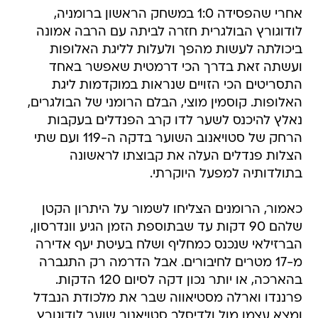
אחרי שהפסידה 1:0 במשחק הראשון ברומניה,
לודוגורץ הבולגרית חזרה לביתה עם הרבה אמונה
ביכולתה לעשות מהפך ולעלות לליגת האלופות
ועשתה זאת בדרך הכי דרמטית שאפשר באחד
התסריטים הכי הזויים שנראות במוקדמות ליגת
האלופות. קוסמין מוצי, הבלם הרומני של הבולגרים,
נאלץ להיכנס לשער לדו קרב הפנדלים בעקבות
הרחק של סטויאנוב השוער בדקה ה-119 ועם שתי
הצלות פנדלים העלה את קבוצתו לראשונה
בתולדותיה למפעל היוקרתי.
כאמור, הרומנים הצליחו לשמור על היתרון הקטן
שלהם 90 דקות עד שבתוספת הזמן הגיע וונדרסון,
הברזילאי שנכנס כמחליף ושלח בעיטת יעף אדירה
מ-17 מטרים לחיבורים. אבל הדרמה רק התגברה
בהארכה, או יותר נכון דקה לסיום 120 הדקות.
פרננדו וארלה מסטיאווה שבר את מלכודת הנבדל
ומצא עצמו מול ולדיסלב סטויאנוב שוער לודוגורץ