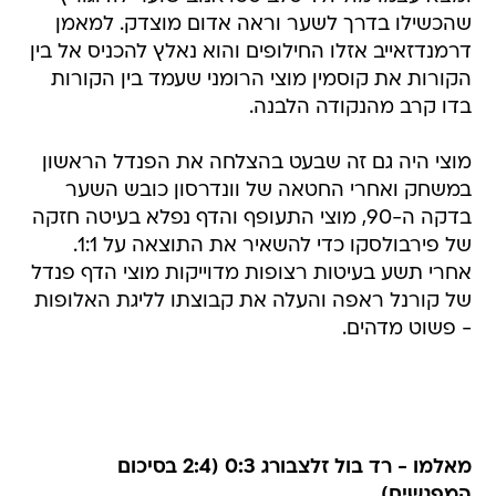
שהכשילו בדרך לשער וראה אדום מוצדק. למאמן
דרמנדזאייב אזלו החילופים והוא נאלץ להכניס אל בין
הקורות את קוסמין מוצי הרומני שעמד בין הקורות
בדו קרב מהנקודה הלבנה.
מוצי היה גם זה שבעט בהצלחה את הפנדל הראשון
במשחק ואחרי החטאה של וונדרסון כובש השער
בדקה ה-90, מוצי התעופף והדף נפלא בעיטה חזקה
של פירבולסקו כדי להשאיר את התוצאה על 1:1.
אחרי תשע בעיטות רצופות מדוייקות מוצי הדף פנדל
של קורנל ראפה והעלה את קבוצתו לליגת האלופות
- פשוט מדהים.
מאלמו - רד בול זלצבורג 0:3 (2:4 בסיכום
המפגשים)