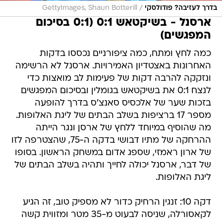
/
בדרך לעזיבה? פודולסקי
GettyImages, Shaun Botterill
ארסנל - בשיקטאש 0:1 (0:1 בסיכום
המפגשים)
כמה לחץ ומתח, כמה ציפורניים נכססו בדקות
האחרונות באצטדיון האמירויות. ארסנל לא הרשימה
ונזקקה להרבה דקות של פעימות לב מואצות כדי
לנצח 0:1 את בשיקטאש בגומלין ובסיכום המפגשים
בזכות שער של אלכסיס סאנצ'ס בדרך להופעה
מספר 17 ברציפות בשלב הבתים של ליגת האלופות.
מה שהוסיף במיוחד ללחץ של ארסן ונגר הייתה
ההרחקה של מתיו דבושי בדקה ה-75, שהצטרפה לזו
של ארון ראמזי, שספג אדום במשחק הראשון. בסופו
של דבר, ארסנל יכולה לחייך ותהיה בשלב הבתים של
ליגת האלופות.
דקה 10: זנגין הרחיק כדור לא מספיק טוב, זה הגיע
לקאסורלה, שניסה לבעוט מ-35 מטר ומזווית קשה