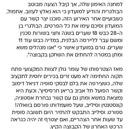
למחנה האימון שלה, אך קיבל הצעה מבוטב
הבולגרית והודיע למועדון כי הוא נאלץ לעזוב. אתמול,
כשבועיים אחר האירוע הזה, סוכנו יצר קשר עם
המועדון וסיכם עימו את כל הפרטים. הבולגרי בן
ה-28 כבש 18 שערים בשנה וחצי בשורות סכנין
ומשם עבר לליירסה הבלגית, במדיה כבש עוד 11
שערים. גורם במועדון אישר כי "אנו מנהלים משא
ומתן במטרה להחתים את השחקן בקבוצה".
מאז הצטרפותו של עומר גולן לצוות המקצועי פתח
תקוה החתימה לא מעט זרים בכירים יחסית לתקציב
שלה, כשצירפה את בלם לבסקי סופיה דניאל דימוב
וקשר הפועל תל אביב בריאן חרסיסיץ', וכעת היא
נמצאת במשא ומתן גם עם קשר נבחרת אסטוניה,
קונסטנטין וסילייב, שעל מועמדותו פורסם בוואלה!
ספורט. וסילייב התבקש להחזיר היום תשובה סופית
עד שעות אחר הצהריים, ואם יצטרף זה יהיה כנראה
הרכש האחרון של הקבוצה הקיץ.