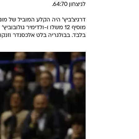
מוליכה את בית ב' עם שני ניצחונות,
האחרון עם שני הפסדים, ותארח את י
ועד המחצית צמצמה את הפיגור לנקו
פשוט לא הצליחו לקלוע וגררו את
לניצחון 64:70.
בלבד. בבולגריה בלט אלכסנדר וזנקוב בן ה-19 עם 14 נקודות ו-8