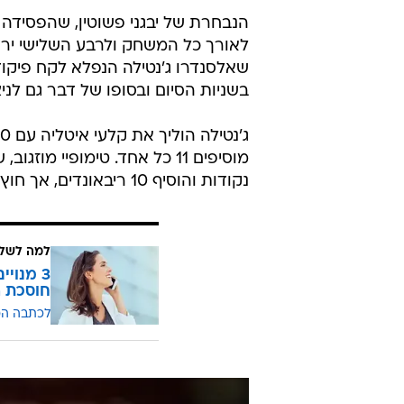
רשום על הקאמבק הגדול של האיטלקים. אלסנ
במשחק המרכזי של הערב, שגם פתח 
63:65. בעקבות ההפסד מוצאת ע
הפסדים וללא ניצחונות, והסתבכה מא
הנבחרת של יבגני פשוטין, שהפסידה ב
בשניות הסיום ובסופו של דבר גם לניצחון 5
נקודות והוסיף 10 ריבאונדים, אך חוץ ממנו אף אחד משחקני נבחרת רוסיה לא קלע בספרות כפולות.