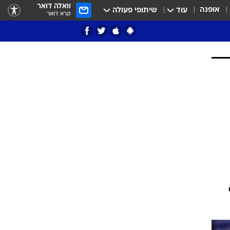
וואלה דואר
אופנה
עוד
שיתופי פעולה
קרא דואר
ציון 3
דאבל דריבל
י