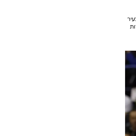
. מונטנגרו
ם
אתה אופי
לא
יץ' הצעיר
לור רוצ'סטי היה חלש עם 4 נקודות