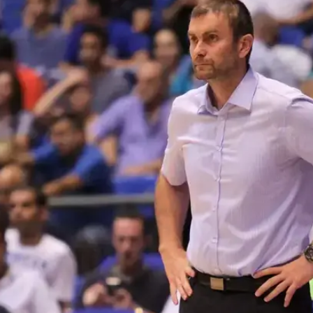
ענפים נוספים
לוח שידורים
החידה של ספור
ארכיון מדורים
כתבו לנו
ניצחון שני לנבחרת של פביצ'ביץ' לאחר הארכה. רוסיה הסתבכה לאחר הפסד 63
ה באוסטריה