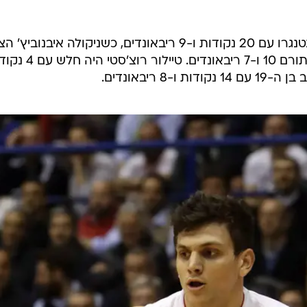
נערך בפודגוריצה שם ניצחה נבחרת מונטנגרו את נבחרת בולגריה 64:70 לאחר ההארכה
 ותארח את הולנד ביום ראשון, ואילו בולגריה ממוקמת במקו
שראל ביום ראשון הקרוב בסופיה.
בולגריה פתחה את המשחק מצוין ועלתה ליתרון 11:20 אחרי רבע אחד, אלא שמונטנגרו הר
דה בלבד. במחצית השנייה שתי הקבוצות לא הצליחו לברוח
והגיעו במצב של שוויון לדקות הסיום. מרינוב קבע 60:60 כ-2 דקות לסיום, ומכאן שתי הנבחרות
 המשחק להארכה. רמת המשחק לא התעלתה גם בהארכה, א
שמונטנגרו יצאה מהבצורה לפני בולגריה, כשולדימיר דרגיצ'ביץ' קולע 6 נקודות חשובות בדרך
דרגיצ'ביץ' היה הקלע המוביל של מונטנגרו עם 20 נקודות ו-9 ריבאונדים, כשניקולה איבנוב
מוסיף 12 משלו ו-ולדימיר גולובוביץ' תורם 10 ו-7 ריבאונדים. טיי
 ריבאונדים.