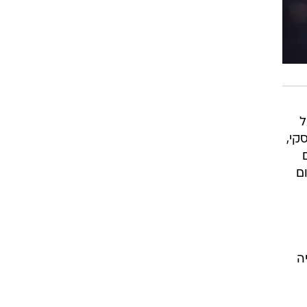
שחקי המוקדמות כשגברה בקלות 53:89 על
נסקי,
ם