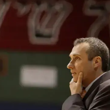
 הרבה?
3 מנויים ב-75 שקלים וגם חודש חינם! וואלה מובייל
מון
מלאה