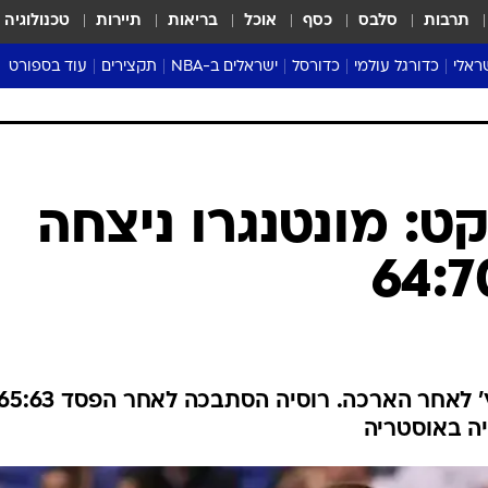
תרבות
סלבס
כסף
אוכל
בריאות
תיירות
טכנולוגיה
ראלי
כדורגל עולמי
כדורסל
ישראלים ב-NBA
תקצירים
עוד בספורט
ליגה אנגלית
ליגת העל
דני אבדיה
מונדיאל 2026
 העל
ליגה ספרדית
דאבל דריבל
NBA
נה
ליגה איטלקית
יורוליג וכדורסל אירופי
טבלאות
ו
ליגה גרמנית
ליגה לאומית
פודקאסטים
ליגה צרפתית
נבחרות ישראל בכדורסל
מסכמים מחזור
שראל
ליגת האלופות
כדורסל נשים
אבא של שבת
ית
הליגה האירופית
מעל הטבעת
דרום אמריקה
סערה בממלכה
טניס
טראש טוק
ספורט אמריקא
קט: מונטנגרו ניצחה
פוקר