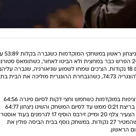
נבחרת צ'כיה של ננו גינזבורג רשמה ניצחון ראשון במ
פורטוגל החלשה. הצ'כים הובילו ב-20 הפרש כבר במחצית ולא הביטו לאחור, כשתומאס סטור
שחקנה החדש של ברצלונה, בלט עם 18 נקודות. הצ'כים שמחו לשמוע שגיאורגיה, שגברה עליה