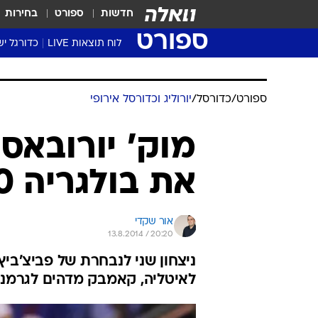
חדשות
ספורט
בחירות
ספורט
לוח תוצאות LIVE
כדורגל יש
ליגת העל Winner
סטט' ליגת
גביע המדי
גביע הטוט
שגרירים
נבחרות י
ליגה לאומ
ליגה א'
ספורט
/
כדורסל
/
יורוליג וכדורסל אירופי
מוק' יורובאס