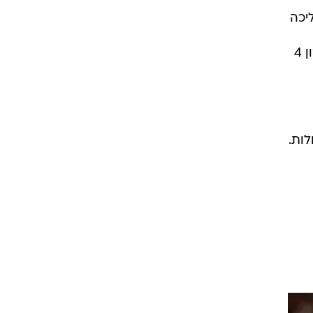
יכה
שאלסנדרו ג'נטילה הנפלא לקח פיקוד, קלע 10 נקודות ברבע האחרון והריץ את איטליה עד ליתרון 4