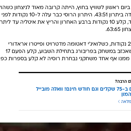
/
דרו ג'נטילה
GettyImages
את המשחקים, הפסידה גברה איטליה על רוסיה במוסקבה
צמה הנבחרת הרוסית במקום האחרון בבית עם מאזן של שני
וד בתמונת הסיכויים לעלייה לאליפות.
יום ראשון לשוויץ בחוץ, הייתה קרובה מאוד לניצחון כשהול
לאורך כל המשחק ולרבע השלישי ירדה ביתרון 43:51. היתרון הרוסי כבר עלה ל-10 נקודות לפני
63:6.
ג'נטילה הוליך את קלעי איטליה עם 20 נקודות, כשלואיג'י דאטומה מדטרויט ופייטרו אראדורי
מוסיפים 11 כל אחד. טימופיי מוזגוב, שאכזב במשחק בפריבורג בתחילת השבוע, קלע הפעם 17