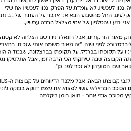
ן מה לדאוג. רונאלדיניו ערך ראיון ראשון לתקשורת הברזי
, נכון לעכשיו, לא עומדת על הפרק. נכון לעכשיו אח שלי
הקלעים. החל מהשבוע הבא אני אדבר על העתיד שלי. בינתי
אני יודע שהטלפון של אחי מצלצל הרבה עכשיו,.
ק מאור הזרקורים, אבל רונאלדיניו רשם הצלחה לא קטנה
 הליברטדורס לפני שנה. "זה מאוד משמח אותי שזכיתי בתארי
ניו על תקופתו בברזיל. על תקופתו בברצלונה, שבמדיה הוא
יתה הקבוצה שבה שיחקתי הכי הרבה זמן, אבל אתלטיקו נג
אר שבו המועדון לא זכר לפני כן".
אז רונאלדיניו עדיין לא מספק רמזים לגבי קבוצתו הבאה, אבל 
הכוכב הברזילאי עשוי למצוא את עצמו דווקא בבוקה ג'וניו
ץ מכוכב אגדי אחר - חואן רומן ריקלמה.