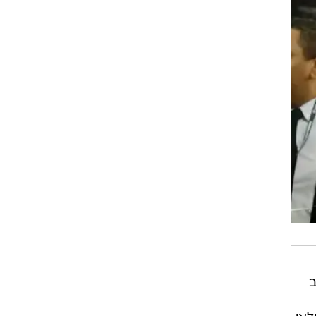
רוגבי וקריקט
גולף
ביליארד
תקצירים
ב