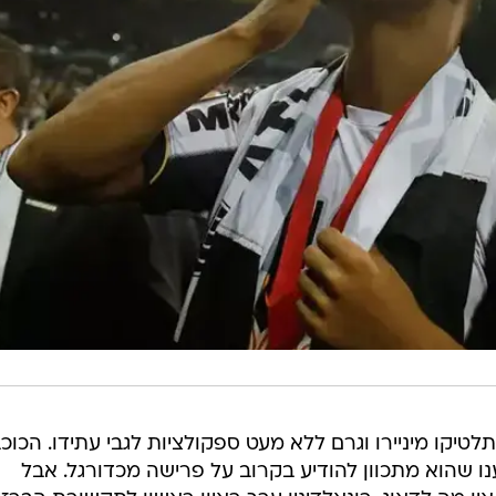
טיקו מיניירו וגרם ללא מעט ספקולציות לגבי עתידו. הכוכ
די כבר בן 34 והיו שטענו שהוא מתכוון להודיע בקרוב על פרישה מכדורגל. אבל