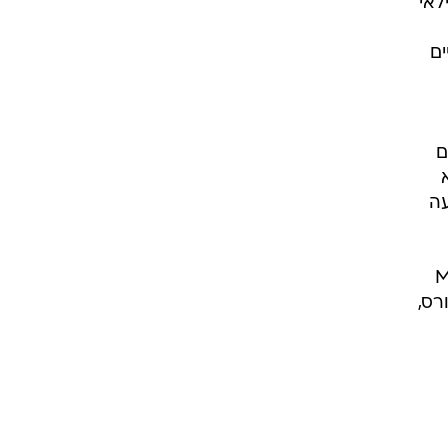
לאי
ים
ם
עה
מלבד הדיווחים על קבוצות ה-MLS
רס,