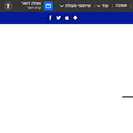
וואלה דואר
אופנה
עוד
שיתופי פעולה
קרא דואר
ציון 3
דאבל דריבל
י