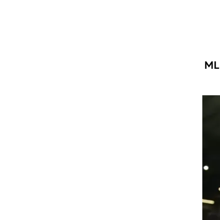
ט1
מחוץ לקווים
4-4-2
מיניירו, הכוכב הברזילאי הרגיע את מעריציו. קבוצות מה-MLS
משרד החוץ
רץ על הקווים
ספורט בחקירה
סוגרים שנה
מונדיאל 2014
בראש ובראשונה
אליפות אפריקה 2015
יורו צעירות 2013
לונדון 2012
יורו 2012