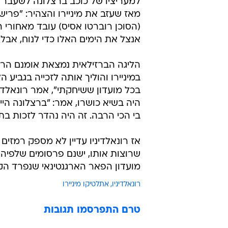
למעריציו של כוכב ברצלונה לשעבר אי
מאז שעזב את מיניירו והצהיר: "פרישה
(הסוכן רוברטו אסיס) עובד מאחורי 
אנצל את הימים האלו כדי לנוח, אבל 
הליגה הברזילאית נמצאת אומנם הרח
במיניירו והוליך אותה לזכייה בגביע
בכל מועדון ששיחקתי", אמר רונאלדי
היה בשיא כושרו, אמר: "ברצלונה הי
בי הכי הרבה. זה היה נהדר לזכות בתו
שרוצות אותו, ישנם פרסומים שלפיהם 
מועדון הפאר הארגנטינאי שנפרד הקי
רונאלדיניו
אתלטיקו מיניירו
טרם התפרסמו תגובות