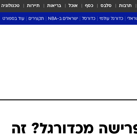
תרבות
סלבס
כסף
אוכל
בריאות
תיירות
טכנולוגיה
ראלי
כדורגל עולמי
כדורסל
ישראלים ב-NBA
תקצירים
עוד בספורט
ליגה אנגלית
ליגת העל
דני אבדיה
מונדיאל 2026
 העל
ליגה ספרדית
דאבל דריבל
NBA
נה
ליגה איטלקית
יורוליג וכדורסל אירופי
טבלאות
ו
ליגה גרמנית
ליגה לאומית
פודקאסטים
ליגה צרפתית
נבחרות ישראל בכדורסל
מסכמים מחזור
שראל
ליגת האלופות
כדורסל נשים
אבא של שבת
ית
הליגה האירופית
מעל הטבעת
דרום אמריקה
סערה בממלכה
טניס
טראש טוק
ספורט אמריקא
פרישה מכדורגל? זה
פוקר