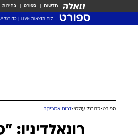
חדשות
ספורט
בחירות
ספורט
לוח תוצאות LIVE
כדורגל יש
ליגת העל Winner
סטט' ליגת
גביע המדי
גביע הטוט
שגרירים
נבחרות י
ליגה לאומ
ליגה א'
ספורט
/
כדורגל עולמי
/
דרום אמריקה
רונאלדיניו: "