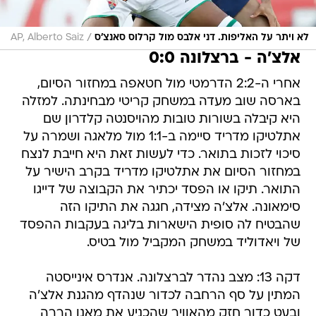
/
לא ויתר על האליפות. דני אלבס מול קרלוס סאנצ'ס
AP, Alberto Saiz
אלצ'ה - ברצלונה 0:0
אחרי ה-2:2 הדרמטי מול חטאפה במחזור הסיום,
בארסה שוב מעדה במשחק קריטי מבחינתה. למזלה
היא קיבלה בשורות טובות מהויסנטה קלדרון שם
אתלטיקו מדריד סיימה ב-1:1 מול מלאגה ושמרה על
סיכוי לזכות בתואר. כדי לעשות זאת היא חייבת לנצח
במחזור הסיום את אתלטיקו מדריד בקרב הישיר על
התואר. תיקו או הפסד יכתיר את הקבוצה של דייגו
סימאונה. אלצ'ה מצידה, חגגה את התיקו הזה
שהבטיח לה סופית הישארות בליגה בעקבות ההפסד
של ויאדוליד במשחק המקביל מול בטיס.
דקה 13: מצב נהדר לברצלונה. אנדרס אינייסטה
המתין על סף הרחבה לכדור שנהדף מהגנת אלצ'ה
ובעט כדור חזק מהאוויר שהכניע את מאנו הררה