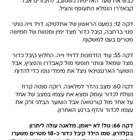
כבש את שער האליפות כשסובב לחיבורים אבל
קבאז'רו הנפלא התעופף והציל.
דקה 12: כמעט הראשון של אתלטיקו. דויד וייה נותר
פנוי ברחבה, קיבל כדור מצד ימין ומטווח של חמישה
מטרים בעט למשקוף.
דקה 55: עוד הזדמנות לדויד וייה. החלוץ קיבל כדור
מצד שמאל ונותר חופשי מול קאבז'רו והפציץ, אבל
השוער הארגנטינאי ניצל את מימדי גופו כדי להדוף.
דקה 60: מצב נהדר למלאגה. רוקה סנטה קרוז
נשלח לכדור עומק ומצא את עצמו במצב של אחד
על אחד מול קורטואה אבל השוער הבלגי זרק את
עצמו לכדור והדף ברגע האחרון.
דקה 66: גול! לא ייאמן, מלאגה עולה ליתרון
בקלדרון. סמו הילד קיבל כדור כ-18 מטרים משערו