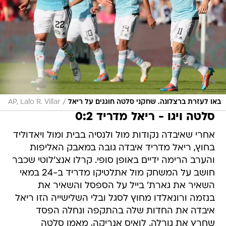
/
באו לעזרת ברצלונה. שחקני סלטה חוגגים על ריאל
AP, Lalo R. Villar
סלטה ויגו - ריאל מדריד 0:2
אחרי שאיבדה נקודות מול ולנסיה בבית ומול ויאדוליד
בחוץ, ריאל מדריד איבדה גובה במאבק האליפות
והערב הרימה ידיים באופן סופי. קרלו אנצ'לוטי שכבר
חושב על המשחק מול אתלטיקו מדריד ב-24 במאי
השאיר את גארת' בייל על הספסל והשאיר את
בנזמה ורונאלדו מחוץ לסגל ובלי השלישייה הזו ריאל
איבדה את החדות שלה בהתקפה ונחלה הפסד
שחרץ את גורלה. לואיס אנריקה, מאמן סלטה