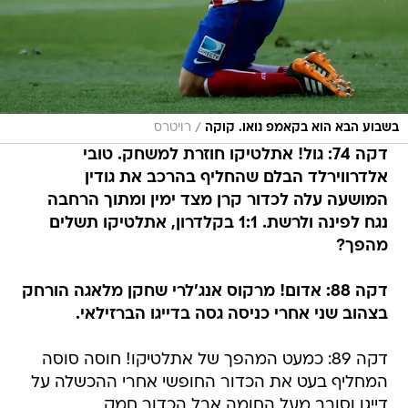
/
בשבוע הבא הוא בקאמפ נואו. קוקה
רויטרס
דקה 74: גול! אתלטיקו חוזרת למשחק. טובי
אלדרווירלד הבלם שהחליף בהרכב את גודין
המושעה עלה לכדור קרן מצד ימין ומתוך הרחבה
נגח לפינה ולרשת. 1:1 בקלדרון, אתלטיקו תשלים
מהפך?
דקה 88: אדום! מרקוס אנג'לרי שחקן מלאגה הורחק
בצהוב שני אחרי כניסה גסה בדייגו הברזילאי.
דקה 89: כמעט המהפך של אתלטיקו! חוסה סוסה
המחליף בעט את הכדור החופשי אחרי ההכשלה על
דייגו וסובב מעל החומה אבל הכדור חמק