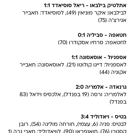
אתלטיק בילבאו - ריאל סוסיאדד 1:1
לבילבאו: איקר מוניאין (49), לסוסיאדד: חאבייר
אגירצ'ה (75)
חטאפה - סביליה 0:1
לחטאפה: סרחיו אסקודרו (70)
אספניול - אוסאסונה 1:1
לאספניול: דייגו קולוטו (21). לאוסאסונה: חאבייר
אקוניה (44)
גרנאדה - אלמריה 2:0
לאלמריה: ורסה (19 בפנדל), אלכסיס וידאל (83
בפנדל)
בטיס - ויאדוליד 3:4
לבטיס: פניה (6, עצמי), חורחה מולינה (54), רובן
קסטרו (76), חואנפראן (90). לוויאדוליד: חאבי גרה (1