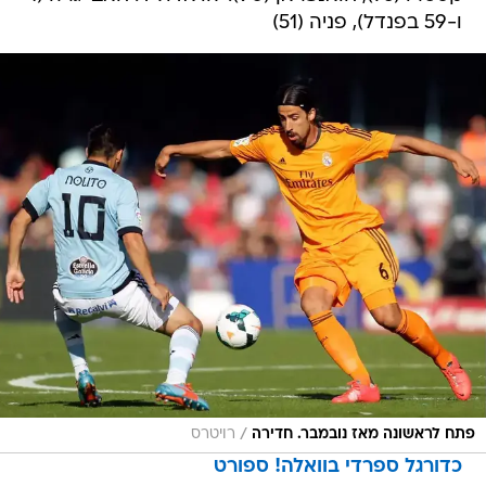
ו-59 בפנדל), פניה (51)
/
פתח לראשונה מאז נובמבר. חדירה
רויטרס
כדורגל ספרדי בוואלה! ספורט