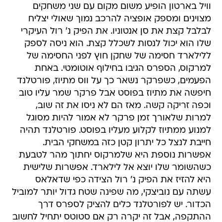
וויל בארטון הופיע משום מקום עם שני משחקים
מצוינים ומספק אופציה להרכב נמוך שאולי יצליח
לבלבל קצת את סן אנטוניו. את הפיק נ' רול העיקרי
שלו הוא יכול לנסות לשכלל קצת. הוא ניסה לספק
ללילארד חסימה של שחקן חוץ לפני החסימה של
למרקוס, הספרס הגיבו בחילוף אוטומטי. באחת
הפעמים, כשפרקר נשאר כך על ווס מתיוז, פורטלנד
חיפשה את מתיוז בפוסט אבל פרקר שמר עליו טוב
וכפה זריקה קשה. מאז הם לא ניסו את זה שוב,
למרות שלאורך זמן פרקר לא אמור להיות מסוגל
למנוע ממתיוז לקלוע מעליו בפוסט. פורטלנד תהיה
חייבת לנצל כל יתרון קטן כזה במשחקי הבית.
אפשרות נוספת היא שלמרקוס יחתוך מהר לטבעת
כשהשומר שלו יוצא אל לילארד. אפשרות שלישית
היא להזיז את הפיק נ' רול הצידה כפי שדאלאס
עשתה עם נוביצקי, מה שפינה שטח גדול יותר למוביל
הכדור. יש לפורטלנד כלים להציק לספרס דרך
ההתקפה, אבל זה יקרה רק אם סטוטס יתחיל לחשוב