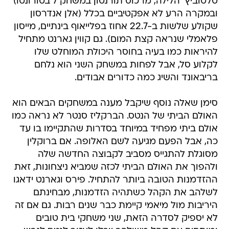
טלטוביץ' הלילה, מרכוס תורנטון במשחק 7 בטורונטו)
ובמקרה הרע לא אפקטיביים בכלל (אלן אנדרסון
שקולע שלשות ב-22.7 אחוז בפלייאוף בינתיים, מייסון
פלאמלי שנראה קצת המום). גם קווין גארנט מתחיל
להיראות כמו בעיה בחוסר היכולת המוחלט שלו
לקלוע סל, אבל לפחות במשחק השני הוא נלחם
בריבאונד והשיג כמה כדורים אבודים.
סימן שאלה נוסף שיקבל מענה במשחקים הבאים הוא
האולם הביתי של הנטס. הברקליז סנטר לא נראה כמו
אולם ביתי מפחיד במיוחד בסדרות שהתקיימו בו עד
כה, אבל הפעם מגיעה לשם האלופה. אם ברוקלין
מסוגלת להתגייס מסביב לקבוצה החדשה שלה
ולהפוך את האולם הביתי לכזה שמביא ניצחונות, זאת
ההזדמנות הטובה ביותר להתחיל. פירס וגארנט ידאגו
לשלהב את הקהל כשתהיה הזדמנות, מבחינתם
היריבות מול מיאמי קיימת כבר שנים רבות. גם אם זה
לא יספיק לסדרה הזאת, שני משחקי בית טובים