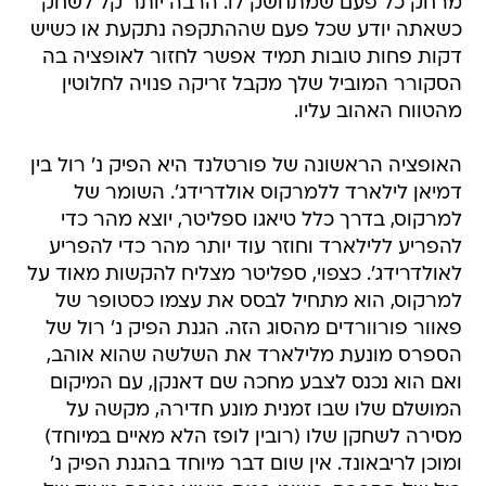
מרחק כל פעם שמתחשק לו. הרבה יותר קל לשחק
כשאתה יודע שכל פעם שההתקפה נתקעת או כשיש
דקות פחות טובות תמיד אפשר לחזור לאופציה בה
הסקורר המוביל שלך מקבל זריקה פנויה לחלוטין
מהטווח האהוב עליו.
האופציה הראשונה של פורטלנד היא הפיק נ' רול בין
דמיאן לילארד ללמרקוס אולדרידג'. השומר של
למרקוס, בדרך כלל טיאגו ספליטר, יוצא מהר כדי
להפריע ללילארד וחוזר עוד יותר מהר כדי להפריע
לאולדרידג'. כצפוי, ספליטר מצליח להקשות מאוד על
למרקוס, הוא מתחיל לבסס את עצמו כסטופר של
פאוור פורוורדים מהסוג הזה. הגנת הפיק נ' רול של
הספרס מונעת מלילארד את השלשה שהוא אוהב,
ואם הוא נכנס לצבע מחכה שם דאנקן, עם המיקום
המושלם שלו שבו זמנית מונע חדירה, מקשה על
מסירה לשחקן שלו (רובין לופז הלא מאיים במיוחד)
ומוכן לריבאונד. אין שום דבר מיוחד בהגנת הפיק נ'