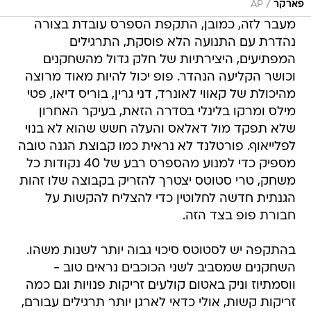
/
פארקר
AP
מעבר לזה, כמובן, התקפת הספרס עובדת בצורה
נהדרת עם התנועה הלא פוסקת, התרגילים
המפתיעים, היצירתיות של חלק גדול מהשחקנים
וכושר הקליעה הנהדר. פופ יכול להיות מאוד מרוצה
מהיכולת של קאווי לאונרד, דני גרין, בוריס דיאו, פטי
מילס ומרקו בלינלי בסדרה הזאת, בעיקר האחרון
שלא תפקד מול דאלאס והעלה חשש שהוא לא בנוי
לפלייאוף. פורטלנד לא נראית כמו קבוצת הגנה טובה
מספיק כדי למנוע מהספרס רבע של 40 נקודות כל
משחק, טרי סטוטס יצטרך להזריק בקבוצה שלו זהות
הגנתית חדשה לחלוטין כדי להצליח להקשות על
חבורת פופ בצד הזה.
בהתקפה יש לסטוטס סיכוי גבוה יותר לשנות משהו.
השחקנים שמסביב לשני הכוכבים נראים טוב -
ווסמתיוז וניק באטום קולעים זריקות פנויות וגם כמה
זריקות קשות, אולי כדאי לארגן יותר תרגילים עבורם,