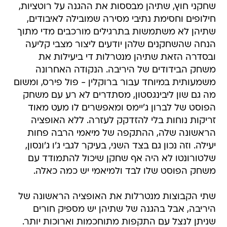
שחקני חוץ, שתיהן מבססות את ההגנה על רוטציות,
חילופים וחסימת נתיבי מסירה שמובילה לאיבודים,
שתיהן לא משתמשות בתרגילים מורכבים מדי מתוך
הנחה שהשחקנים שלהן יודעים ליצור מצבי קליעה
ובסדרה הזאת שתיהן מנטרלות די ביעילות את
משחק הבידודים של היריבה. הנקודה האחרונה
משמעותית במיוחד עבור ברוקלין - פול פירס, ומשום
מה גם שון ליבינגסטון, מסתדרים לא רע עם משחק
הפוסט של לברון ג'יימס ומאפשרים לו מעט מאוד
זריקות נוחות בלי להזדקק לעזרה. ללא האופציה
הראשונה שלה, ההתקפה של מיאמי הרבה פחות
יעילה. וזה נכון גם בצד השני, בעיקר לגבי ג'ו ג'ונסון,
שלטורונטו לא היה אף שחקן שיכול להתמודד עם
משחק הפוסט שלו לבד ולמיאמי יש כמה כאלה.
שתי הקבוצות מנטרלות את האופציה הראשונה של
היריבה, אבל בהגנה של שתיהן יש מספיק חורים
שניתן לנצל עם התקפות מתוחכמות וארוכות יותר.