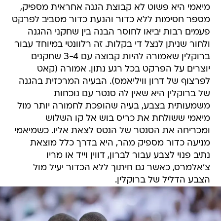
מיאמי היא פשוט לא קבוצת הגנה אחראית מספיק,
מספר חסימות ללא כדור והנעת כדור מסביב לפרקט
פעמים רבות יביאו לחוסר הבנה בין שחקני ההגנה
ולחור שניתן לנצל די בקלות. זה רלוונטי במיוחד עבור
ברוקלין שאמורה להיות קבוצה עם 3-4 שחקנים
יוצרים על הפרקט בכל רגע נתון. אמורה (קאט
לפרצוף של דרון וויליאמס). הבעיה המרכזית בהגנה
של ברוקלין היא שאין לה סנטר עם נוכחות
משמעותית בצבע, בעיה שהופכת לחמורה יותר מול
מיאמי ששולחת את כריס בוש אל קו השלוש
ומכריחה את הסנטר של הנטס לצאת אליו. כשמיאמי
מניעה כדור מספיק מהר, היא בדרך כלל מוצאת
נתיב פנוי לצבע עבור לברון, דווין וייד או מריו
צ'אלמרס, כאשר גם חיתוך ללא הכדור יעיל מול
הצבע הדליל של ברוקלין.