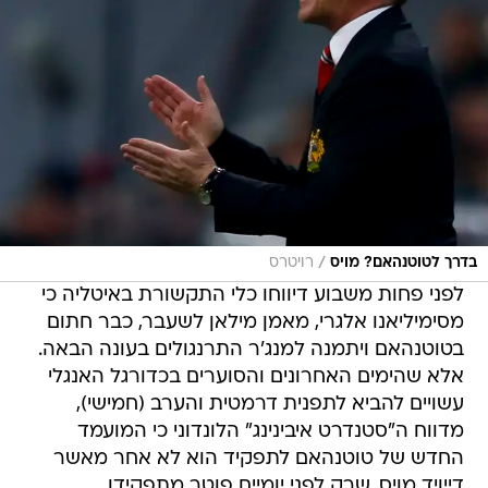
/
בדרך לטוטנהאם? מויס
רויטרס
לפני פחות משבוע דיווחו כלי התקשורת באיטליה כי
מסימיליאנו אלגרי, מאמן מילאן לשעבר, כבר חתום
בטוטנהאם ויתמנה למנג'ר התרנגולים בעונה הבאה.
אלא שהימים האחרונים והסוערים בכדורגל האנגלי
עשויים להביא לתפנית דרמטית והערב (חמישי),
מדווח ה"סטנדרט איבינינג" הלונדוני כי המועמד
החדש של טוטנהאם לתפקיד הוא לא אחר מאשר
דייויד מויס, שרק לפני יומיים פוטר מתפקידו