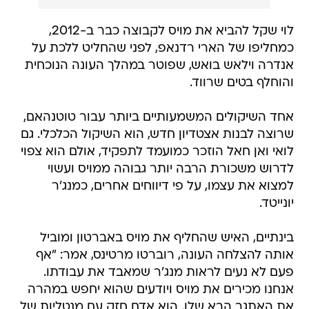
לוי שקל להביא את מויס לקבוצה כבר ב-2012,
כמחליפו של הארי רדנאפ, לפני שהחליט ללכת על
אנדרה וילאש בואש, שפוטר במהלך העונה הנוכחית
והוחלף בטים שרווד.
אחד השיקולים המשמעותיים ביותר עבור טוטנהאם,
שרוצה לבנות אצטדיון חדש, הוא השיקול הכלכלי. גם
לואי ואן חאל הוזכר כמועמד לתפקיד, אולם הוא צפוי
לדרוש משכורת הרבה יותר גבוהה ממויס ועשוי
למצוא את עצמו, על פי דיווחים אחרים, כמנג'ר
יונייטד.
בינתיים, האיש שהחליף את מויס באברטון ומוביל
אותה להצלחה העונה, רוברטו מרטינס, אמר: "אף
פעם לא נעים לראות מנג'ר שמאבד את עבודתו.
אנחנו מכירים את מויס ויודעים שהוא יחפש במהרה
את האתגר הבא שלו. הוא אדם חזק עם מנטליות של