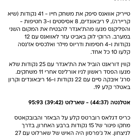
טייריק אוואנס סיפק את משחק חייו - 41 נקודות (שיא
קריירה), 9 ריבאונדים, 8 אסיסטים ו-3 חטיפות -
והפליקנס מנעו מהת'אנדר להבטיח את המקום השני
במערב. הרוקי לוק באביט עזר לאוואנס עם 12
נקודות ו-4 חסימות ודריוס מילר ואלכסיס אז'נסה
קלעו 10 כל אחד.
קווין דוראנט הוביל את הת'אנדר עם 25 נקודות שלא
מנעו הפסד ראשון לניו אורלינס אחרי 11 משחקים.
סרג' איבקה סיים עם 22 נקודות ו-16 ריבאונדים וקרון
באטלר קלע 19.
אטלנטה (44:37) - שארלוט (39:42) 95:93
כריס דגלאס רוברטס קלע על הבאזר והבובקאטס
מחקו פיגור של 15 נקודות ברבע האחרון, בדרך
לניצחון. אל ג'פרסון היה האיש של שארלוט עם 27