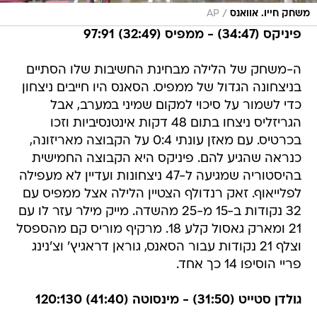
/
משחק חייו. אוואנס
AP
פיניקס (34:47) - ממפיס (32:49) 97:91
ה-משחק של הלילה מבחינת החשיבות שלו הסתיים
בניצחונה הגדול של ממפיס. הסאנס היו חייבים ניצחון
כדי לשמור על סיכוי למקום שמיני במערב, אבל
הגריזליס ניצחו בתום 48 דקות אינטנסיביות וזכו
בכרטיס. עם מאזן עונתי 0:4 על הקבוצה מאריזונה,
כנראה שהגיע להם. פיניקס היא הקבוצה החמישית
בהיסטוריה שמגיעה ל-47 ניצחונות ועדיין לא מעפילה
לפלייאוף. זאק רנדולף הצטיין הלילה אצל ממפיס עם
32 נקודות ב-15 מ-25 מהשדה. מייק מילר עזר לו עם
21 ומארק גאסול קלע 18. מרקיף מוריס קם מהספסל
וצלף 21 נקודות עבור הסאנס, גוראן דראגיץ' וצ'נינג
פריי הוסיפו 14 כך אחד.
גולדן סטייט (31:50) - מינסוטה (41:40) 120:130