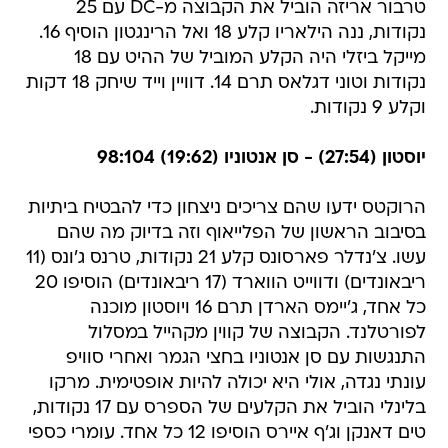
טרבור אריזה הוביל את הקבוצה מ-DC עם 25
נקודות, ננה הילאריו קלע 18 ואל הרינגטון הוסיף 16.
מייקל ביזלי היה הקלע המוביל של ההיט עם 18
נקודות וטוני דגלאס תרם 14. דוויין וייד שיחק 18 דקות
וקלע 9 נקודות.
יוסטון (27:54) - סן אנטוניו (19:62) 98:104
הרוקטס ידעו שהם צריכים ניצחון כדי להבטיח ביתיות
בסיבוב הראשון של הפלייאוף וזה בדיוק מה שהם
עשו. צ'נדלר פארסונס קלע 21 נקודות, טרנס ג'ונס (11
ריבאונדים) ודווייט הווארד (17 ריבאונדים) הוסיפו 20
כל אחד, ג'יימס הארדן תרם 16 ויוסטון מוכנה
לפורטלנד. הקבוצה של קווין מקהייל במסלול
התנגשות עם סן אנטוניו בחצי הגמר ואחרי סוויפ
עונתי נגדה, אולי היא יכולה להיות אופטימית. מרקו
בלינלי הוביל את הקלעים של הספרס עם 17 נקודות,
טים דאנקן וג'ף איירס הוסיפו 12 כל אחד. עומרי כספי