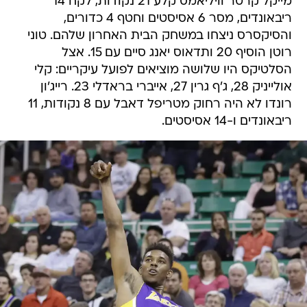
מייקל קרטר וויליאמס קלע 21 נקודות, לקח 14
ריבאונדים, מסר 6 אסיסטים וחטף 4 כדורים,
והסיקסרס ניצחו במשחק הבית האחרון שלהם. טוני
רוטן הוסיף 20 ותדאוס יאנג סיים עם 15. אצל
הסלטיקס היו שלושה מוציאים לפועל עיקריים: קלי
אולייניק 28, ג'ף גרין 27, אייברי בראדלי 23. רייג'ון
רונדו לא היה רחוק מטריפל דאבל עם 8 נקודות, 11
ריבאונדים ו-14 אסיסטים.