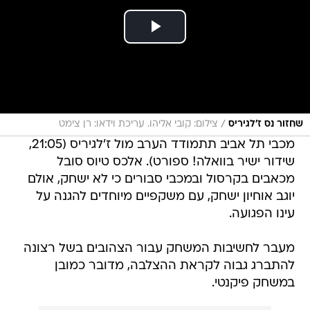
/
שחזור נס ז'לגיריס
צילום: קובי אליהו. עריכת וידאו: רן צימט
מכבי תל אביב תתמודד הערב מול ז'לגיריס (21:05,
שידור ישיר בוואלה! ספורט). אלכס טיוס סובל
מכאבים בקרסול ובמכבי סבורים כי לא ישחק, אולם
יוגב אוחיון ישחק, עם משקפיים מיוחדים להגנה על
עינו הפגועה.
מעבר לחשיבות המשחק עבור הצהובים בשל רצונה
להתברג גבוה לקראת ההצלבה, מדובר כמובן
במשחק פיקנטי.