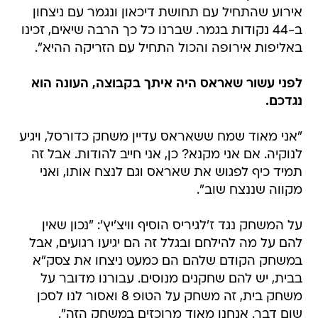
אירוע שהתחיל עם תחושת דיכאון ונגמר עם ניצחון
ב-44 נקודות בגמר. שברנו כל כך הרבה שיאים, זכינו
באליפות אירופה והכול התחיל עם הזריקה ההיא".
לפני עשור שאראס היה איתך בקבוצה, העונה הוא
נגדכם.
"אני מאוד שמח ששאראס עדיין משחק כדורסל, ויגיע
לנוקיה. אם אני מקנא? כן, אני חייב להודות. אבל זה
תמיד כיף לפגוש את שאראס וגם לנצח אותו, ואני
מקווה שננצח שוב".
על המשחק נגד ז'לגיריס הוסיף וויצ'יץ': "נכון שאין
להם על מה להילחם ובגלל זה הם יגיעו רגועים, אבל
במשחק הקודם שלהם הם כמעט ניצחו את צסק"א
בבית, יש להם שחקנים מנוסים. עבורנו מדובר על
משחק בית, זה משחק על הטופ 8 ואסור לנו לסכן
שום דבר. אנחנו מאוד מרוכזים במשחק הזה".