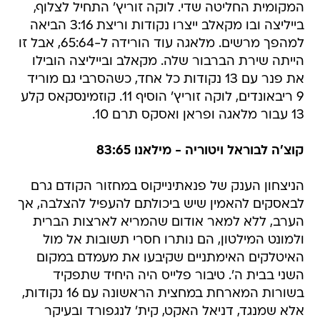
המקומית החליטה שדי. לוקה זוריץ' התחיל לצלוף,
בייליצה ובו מקאלב ייצרו נקודות וריצת 3:16 הביאה
למהפך מרשים. מלאגה עוד הורידה ל-65:64, אבל זו
הייתה שירת הברבור שלה. מקאלב ובייליצה הובילו
את פנר עם 13 נקודות כל אחד, כשהסרבי גם מוריד
9 ריבאונדים, לוקה זוריץ' הוסיף 11. קוזמינסקאס קלע
13 עבור מלאגה ופראן ואסקס תרם 10.
קוצ'ה לבוראל ויטוריה - מילאנו 83:65
הניצחון הענק של פנאתינייקוס במחזור הקודם גרם
לבאסקים להאמין שיש ביכולתם להעפיל להצלבה, אך
הערב, ללא למאר אודום שהמריא לארצות הברית
ולמונט המילטון, הם נותרו חסרי תשובות אל מול
האיטלקים האימתניים שקיבעו את מעמדם במקום
השני בבית ה'. טיבור פלייס היה היחיד שתפקיד
בשורות המארחת במחצית הראשונה עם 16 נקודות,
אלא שמנגד, דניאל האקט, קית' לנגפורד ובעיקר