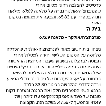
כרטיסים להצלבה רחוק מסיום אחרי
שפנרבחצ'ה/אולקר גברה על מלאגה 67:69. מילאנו
חגגה בספרד עם 65:83, וקיבעה את מקומה במקום
השני.
בית ה'
פנרבחצ'ה/אולקר - מלאגה 67:69
ניצחון בית חשוב מאוד לפנרבחצ'ה/אולקר, שהכריזה
מלחמה על המקום השלישי וחזרה למסלול אחרי
תבוסה לברצלונה בשבוע שעבר. המחצית הראשונה
היתה צמודה. נמניה בייליצה ובויאן בוגדנוביץ' הצטיינו
אצל המארחת, אך מנגד מלאגה הצליחה להישאר
בתמונה על אף ההיעדרות של ניק קיינר מדלי הפצוע
וירדה לחדרי ההלבשה בפיגור 33:30 בלבד.
ברבע השני הספרדים חיזקו את ההגנה ובעזרת דקות
טובות של מינדאוגאס קוזמינקאס עלו ליתרון של
41:49 ובהמשך ל-47:56. בשלב הזה, הקבוצה