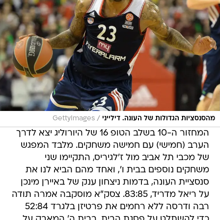
/
מהסנסציות הגדולות של העונה. דילייני
GettyImages
המחזור ה-10 בשלב הטופ 16 של היורוליג יצא לדרך
הערב (חמישי) עם חמישה משחקים. מלבד המפגש
של מכבי תל אביב מול ז'לגיריס, התקיימו שני
משחקים נוספים בבית ו', ואחד מהם הביא לנו את
סנסציית העונה, בדמות ניצחון ענק של באיירן מינכן
על ריאל מדריד, 83:85. צסק"א מוסקבה אמרה תודה
רבה ודרסה ללא רחמים את פרטיזן בלגרד 52:84
כדי להשתלט על פסגת הבית. בבית ה' המאבק על