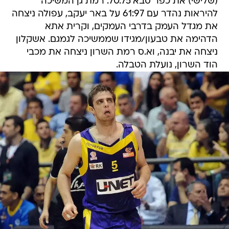
(שלישי) את כפר סבא 70:75. רמת גן המשיכה
להיראות נהדר עם 61:97 על באר יעקב, עפולה ניצחה
את מגדל העמק בדרבי העמקים, וקרית אתא
הדהימה את טבעון/מגידו שממשיכה לגמגם. אשקלון
ניצחה את יבנה, וא.ס רמת השרון ניצחה את מכבי
הוד השרון, נועלת הטבלה.