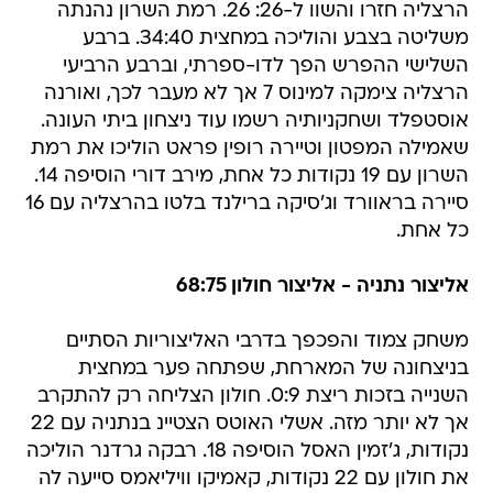
הרצליה חזרו והשוו ל-26: 26. רמת השרון נהנתה
משליטה בצבע והוליכה במחצית 34:40. ברבע
השלישי ההפרש הפך לדו-ספרתי, וברבע הרביעי
הרצליה צימקה למינוס 7 אך לא מעבר לכך, ואורנה
אוסטפלד ושחקניותיה רשמו עוד ניצחון ביתי העונה.
שאמילה המפטון וטיירה רופין פראט הוליכו את רמת
השרון עם 19 נקודות כל אחת, מירב דורי הוסיפה 14.
סיירה בראוורד וג'סיקה ברילנד בלטו בהרצליה עם 16
כל אחת.
אליצור נתניה - אליצור חולון 68:75
משחק צמוד והפכפך בדרבי האליצוריות הסתיים
בניצחונה של המארחת, שפתחה פער במחצית
השנייה בזכות ריצת 0:9. חולון הצליחה רק להתקרב
אך לא יותר מזה. אשלי האוטס הצטיינ בנתניה עם 22
נקודות, ג'זמין האסל הוסיפה 18. רבקה גרדנר הוליכה
את חולון עם 22 נקודות, קאמיקו וויליאמס סייעה לה