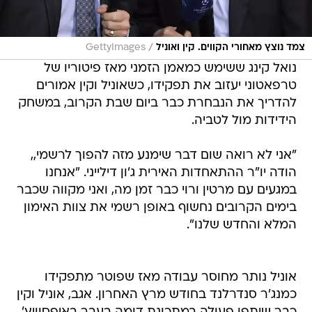
/
צמד נוצץ מאחורי הקווים. קין ואוניל
GettyImages
נואל קינג ששימש כמאמן הזמני מאז פיטוריו של
טרפאטוני יעזוב את תפקידו, כשאוניל וקין אמורים
להדריך את הנבחרת כבר ביום שבת הקרוב, במשחק
הידידות מול לטביה.
"אני לא רואה שום דבר שימנע מזה להפוך לרשמי,,
הודה יו"ר ההתאחדות האירית ג'ון דילייני. "אנחנו
במגעים עם מרטין ורוי כבר זמן מה, ואני מקווה שכבר
בימים הקרובים נחשוף באופן רשמי את צוות האימון
המלא והחדש שלנו".
אוניל נותר מחוסר עבודה מאז שפוטר מתפקידו
כמנג'ר סנדרלנד בחודש מרץ האחרון. אגב, אוניל וקין