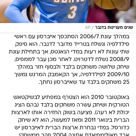
/
שנים מעניינות בדנבר
AP
במהלך עונת 2006/7 הסתכסך אייברסון עם ראשי
פילדלפיה ונשלח בטרייד מדובר לדנבר. הוא סיפק
שתי עונות לא רעות במדי הנאגטס, אך בתחילת עונת
2008/9 נשלח לדטרויט. לאחר מכן עבר לממפיס,
שיחק שלושה משחקים בלבד ולבסוף חזר במהלך
2009/10 לפילדלפיה, אך הקאמבק המרגש נמשך
25 משחקים בלבד עד שאייברסון נחתך.
באוקטובר 2010 הוא הצטרף במפתיע לבשיקטאש
הטורקית ושיחק עשרה משחקים בלבד (בהם הציג
יכולת לא רעה). פציעה בשוק החזירה אותו לארצות
הברית בינואר 2011 ומאז למעשה, הוא לא שיחק
כדורסל. במדי נבחרת ארצות הברית לאייברסון יש
ארד מאולימפיאדת אתונה 2004 וזהב ממשחקי