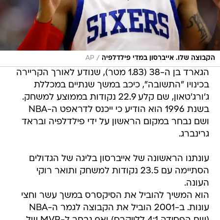
/
הקבוצה שלו. אייברסון במדי פילדלפיה
AP
הגארד בן ה-38 (1.83 מטר), שנודע לאורך הקריירה
בכינויו "התשובה", כיכב במשך שנתיים במכללת
ג'ורג'טאון, שם קלע 22.9 נקודות בממוצע למשחק.
בשנת 1996 הוא הודיע כי ייכנס לדראפט ה-NBA
ושם נבחר במקום הראשון על ידי פילדלפיה ובראד
גרינברג.
עונתנו הראשונה של אייברסון בליגה של הגדולים
הסתיימה עם 23.5 נקודות למשחק ותואר רוקי
העונה.
הוא המשיך להוביל את הסיקסרס במשך עשר וחצי
עונות. ב-2001 הוביל את הקבוצה לגמר ה-NBA