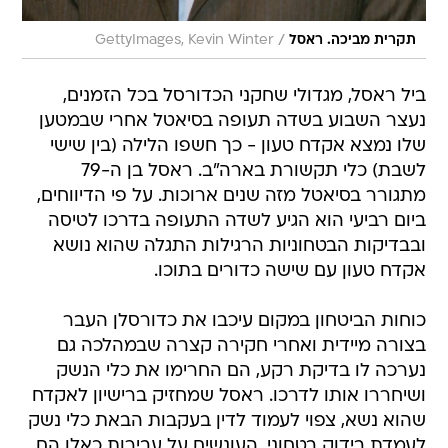
/
תקרית מביכה. ראסל
GettyImages, Kevin Winter
ביל ראסל, מגדולי שחקני הכדורסל בכל הזמנים,
נעצר השבוע בשדה תעופה בסיאטל אחרי שבמטען
שלו נמצא אקדח טעון - כך חשפו הלילה (בין שישי
לשבת) כלי תקשורת בארה"ב. ראסל בן ה-79
מתגורר בסיאטל מזה שנים ארוכות. על פי הדיווחים,
ביום רביעי הוא הגיע לשדה התעופה בדרכו לטיסה
ובבדיקות הבטחוניות הרגילות התגלה שהוא נושא
אקדח טעון עם שישה כדורים בתוכו.
כוחות הביטחון במקום עיכבו את כדורסלן העבר
בצורה מיידית ואחרי חקירה קצרה שבמהלכה גם
נערכה לו בדיקת רקע, הם החרימו את כלי הנשק
ושיחררו אותו לדרכו. ראסל שמחזיק ברישיון לאקדח
שהוא נשא, צפוי לעמוד לדין בעקבות הבאת כלי נשק
לעמדת בידוק בטחוני. העונשים על עבירות כאלו הם