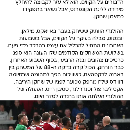
הדבורים על הקווים. הוא לא עזר לקבוצה להיחלץ
מירידה לליגת הקונפרנס, אבל נשאר בתפקידו
כמאמן שחקן.
ההולנדי הוותיק ששיחק בעבר באייאקס, מילאן,
יובנטוס, מבלה בעיקר על הקווים, אבל בשבועות
האחרונים התחיל להכליל את עצמו בהרכב מדי פעם.
בשלושת המשחקים הקודמים שלו העונה הוא ספג
כרטיסים צהובים ובזה הרביעי, בסוף השבוע האחרון,
כבר הורחק. הכול קרה בדקה ה-88 של המשחק בין
בארנט לרקסהאם, כשוויכוח הפך למהומה שבסיומה
דווידס שלח מרפק מכוער לפניו של שחקן היריבה,
אקס ליברפול וסנדרלנד, סטיבן רייט. הפעולה של
ההולנדי העלתה אותו בחזרה לסדר היום.