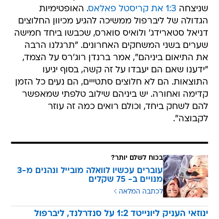
שניצחה
1:3 את קריסטל פאלאס
. האופטימיות
הגדולה של ליברפול ממשיכה להגיע מכיוון החלוצים
דניאל סטארידג' ולואיס סוארס, שכבשו ביחד חמישה
שערים בשני המשחקים האחרונים. "תרגלנו הרבה
את התיאום ביניהם", אמר ברנדן רוג'רס על הצמד,
"ידענו שאם הם יעבדו על זה קשה, בסוף יגיעו
התוצאות. הם לא חלוצים סתטייים, הם נעים כל הזמן
קדימה ואחורה. יש ביניהם שילוב טלפתי שמאפשר
להם לשחק ביחד, וכולם רואים כמה זה עוזר
לקבוצה".
בכוח לשלם יותר?
עוברים עכשיו לוואלה מובייל ונהנים מ-3
מנויים ב- 75 שקלים
לכתבה המלאה
ינוזאי העניק ליונייטד 1:2 על סנדרלנד, ליברפול