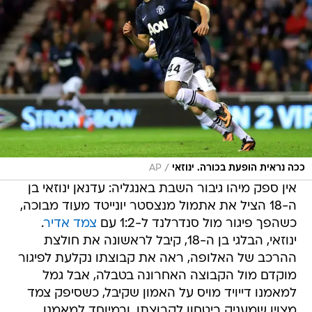
/
ככה נראית הופעת בכורה. ינוזאי
AP
אין ספק מיהו גיבור השבת באנגליה: עדנאן ינוזאי בן
ה-18 הציל את אתמול מנצסטר יונייטד מעוד מבוכה,
כשהפך פיגור מול סנדרלנד ל-1:2 עם
צמד אדיר
.
ינוזאי, הבלגי בן ה-18, קיבל לראשונה את חולצת
ההרכב של האלופה, ראה את קבוצתו נקלעת לפיגור
מוקדם מול הקבוצה האחרונה בטבלה, אבל גמל
למאמנו דייויד מויס על האמון שקיבל, כשסיפק צמד
מצוין שמעניק ביטחון לקבוצתו, ובמיוחד למאמנו,