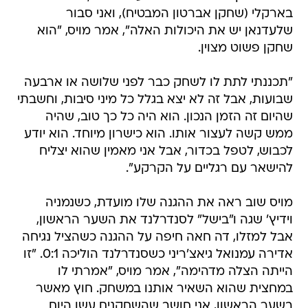
בארקלי (שחקן אברטון המבטיח), ואני סבור
שלעדנאן יש את היכולות האלה", אמר מויס, "הוא
שחקן פשוט מצוין.
"תכננתי לתת לו לשחק כבר לפני שלושה או ארבעה
שבועות, אבל זה לא יצא בגלל כל מיני סיבות, וחשבתי
שהיום זה הזמן הנכון. הוא היה כל כך טוב, שהיה
ממש קשה לעצור אותו. הוא כישרון מיוחד. הוא יודע
לכבוש, לטפל בכדור, אבל אני מאמין שהוא יצליח
להישאר עם רגליים על הקרקע".
מויס שוב ראה את ההגנה שלו מועדת, כשנמניה
וידיץ' שגה ו"בישל" לסנדרלנד את השער הראשון,
אבל למזלו, דה חאה חיפה על ההגנה כשהציל נגיחה
אדירה עמנואל גיאצ'ריני כשסנדרלנד הוליכה 0:1. "זו
הייתה הצלה מדהימה", אמר מויס, "אמרתי לו
במחצית שהוא השאיר אותנו במשחק. חוץ מאשר
בשער הראשון, אני חושב שהשחקנים עשו היום