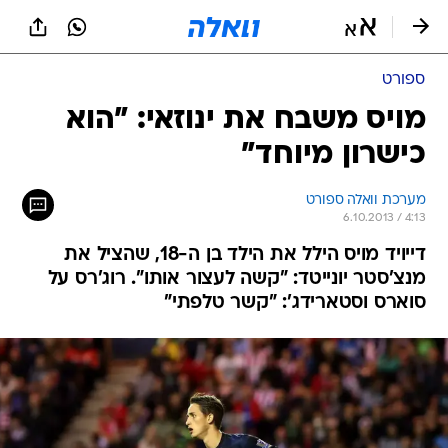
ספורט
מויס משבח את ינוזאי: "הוא
כישרון מיוחד"
מערכת וואלה ספורט
6.10.2013 / 4:13
דייויד מויס הילל את הילד בן ה-18, שהציל את
מנצ'סטר יונייטד: "קשה לעצור אותו". רוג'רס על
סוארס וסטארידג': "קשר טלפתי"