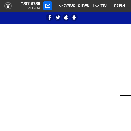
וואלה דואר
אופנה
עוד
שיתופי פעולה
קרא דואר
ציון 3
דאבל דריבל
י