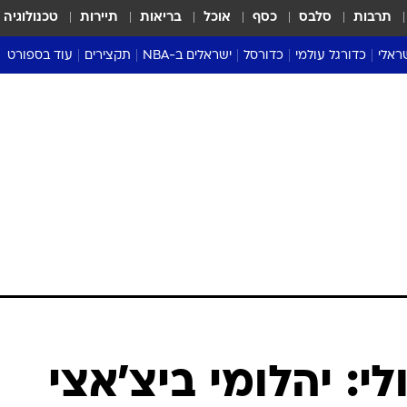
תרבות
סלבס
כסף
אוכל
בריאות
תיירות
טכנולוגיה
ראלי
כדורגל עולמי
כדורסל
ישראלים ב-NBA
תקצירים
עוד בספורט
ליגה אנגלית
ליגת העל
דני אבדיה
מונדיאל 2026
 העל
ליגה ספרדית
דאבל דריבל
NBA
נה
ליגה איטלקית
יורוליג וכדורסל אירופי
טבלאות
ו
ליגה גרמנית
ליגה לאומית
פודקאסטים
ליגה צרפתית
נבחרות ישראל בכדורסל
מסכמים מחזור
שראל
ליגת האלופות
כדורסל נשים
אבא של שבת
ית
הליגה האירופית
מעל הטבעת
דרום אמריקה
סערה בממלכה
טניס
טראש טוק
ספורט אמריקא
לי: יהלומי ביצ'אצי
פוקר