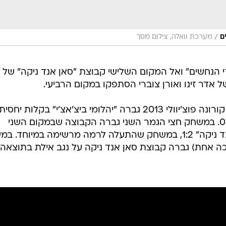
/
ם
מערכת וואלה, צילום מסך
 הנחשים" ואל המקום השלישי קבוצת "סאן אנד ניקה" של 
ל אדר זינו ואורן צוברי הסתפקו במקום הרביעי.
במשחק חצי הגמר הראשון של ליגת קורונה פוצ'יוולי 2013 גברה "יהלומי ביצ'אצ'י" בקלות 
המקום הרביעי בטבלה "נגב אילת" 0:2. במשחק חצי הגמר השני גברה הקבוצה שבמקום השני
בטבלה, "לוכדי הנחשים", על "סאן אנד ניקה" 1:2, במשחק שהתעלה לרמה מרשימה במיוחד
 אחת) גברה קבוצת סאן אנד ניקה על נגב אילת בתוצאה