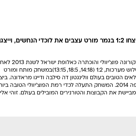
ענפים נוספים
לוח שידורים
החידה של ספור
ארכיון מדורים
כתבו לנו
וולינגטון דה סילבה וג'ורג' בסון ניצחו 1:2 בגמר מורט עצבים את לוכדי הנחשים, וייצגו
יהלומי ביצ'אצ'י זכתה באליפות ליגת קורונה פוצ'יוולי והוכתרה כאלופת יש
שגברה על קבוצת לוכדי הנחשים בשלוש מערכות, 1:2 (14:18, 18:5, 13:15)במשחק מותח ומורט
ים הטובים בעולם וולינגטון דה סילבה ודייגו מראדונה. ביצ'
תייצג את ישראל בסבב אליפות אירופה 2014. המשחק התעלה לכדי רמת הפוצ'יוולי הטובה בי
ישת את הקבוצות והטורנירים המובילים בעולם. זוהי אלי