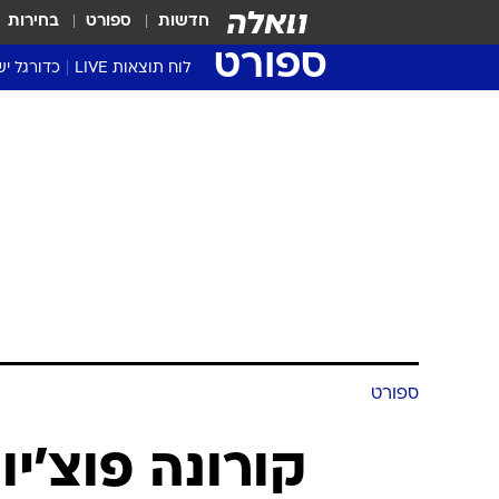
חדשות
ספורט
בחירות
ספורט
לוח תוצאות LIVE
כדורגל יש
ליגת העל Winner
סטט' ליגת
גביע המדי
גביע הטוט
שגרירים
נבחרות י
ליגה לאומ
ליגה א'
ספורט
קורונה פוצ'יוו