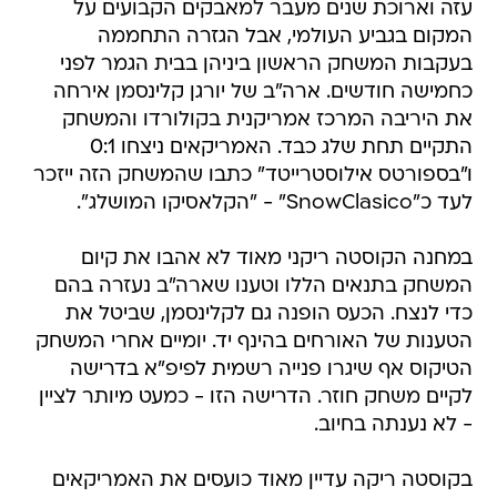
עזה וארוכת שנים מעבר למאבקים הקבועים על
המקום בגביע העולמי, אבל הגזרה התחממה
בעקבות המשחק הראשון ביניהן בבית הגמר לפני
כחמישה חודשים. ארה"ב של יורגן קלינסמן אירחה
את היריבה המרכז אמריקנית בקולורדו והמשחק
התקיים תחת שלג כבד. האמריקאים ניצחו 0:1
ו"בספורטס אילוסטרייטד" כתבו שהמשחק הזה ייזכר
לעד כ"SnowClasico" - "הקלאסיקו המושלג".
במחנה הקוסטה ריקני מאוד לא אהבו את קיום
המשחק בתנאים הללו וטענו שארה"ב נעזרה בהם
כדי לנצח. הכעס הופנה גם לקלינסמן, שביטל את
הטענות של האורחים בהינף יד. יומיים אחרי המשחק
הטיקוס אף שיגרו פנייה רשמית לפיפ"א בדרישה
לקיים משחק חוזר. הדרישה הזו - כמעט מיותר לציין
- לא נענתה בחיוב.
בקוסטה ריקה עדיין מאוד כועסים את האמריקאים