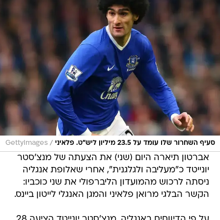
/
סעיף השחרור שלו עומד על 23.5 מיליון ליש"ט. פלאיני
GettyImages
אברטון תיארה היום (שני) את הצעתה של מנצ'סטר
יונייטד כ"מעליבה ולגלגנית", אחרי שאלופת אנגליה
ניסתה לרכוש מהמועדון הליברפולי את שני כוכביו:
הקשר הבלגי מרואן פלאיני והמגן האנגלי לייטון ביינס.
על פי הדיווחים באנגליה, מנצ'סטר יונייטד הציעה 28