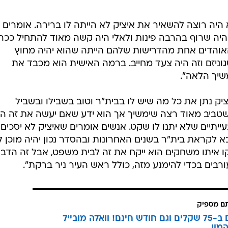
 היה רוצה להשאיר את איציק לא הייתה לו ברירה. אומרים
ן היה שרוף בהרבה פינות ולאלי היה קשה מאוד להתחיל ככה
אוהדים אחת מהדרישות שלהם הייתה שהוא יהיה מחוץ
גוניזם וזה היה צעד מחייב. ברמה האישית הוא מכבד את
משיך הלאה".
ציק נתן את כל מה שיש לו בבית"ר וטוב בשבילו ובשביל
טביב מאוד רצה שימשיך אך הוא ידע שאם יעשה את זה הו
יתיים שלא יתנו לו שקט. אנשים אומרים שאיציק לא יסכים
א לקראת בית"ר בשנים האחרונות ובהסדר נכון יהיה מוכן ל
איתו משחקים הוא ייקח את זה לבית משפט, אבל זה הדב
רבים בכדי להימנע מזה, כולל ראש העיר ניר ברקת".
תם מספיק
3 מנויים ב-75 שקלים וגם חודש חינם! וואלה מובייל
מון