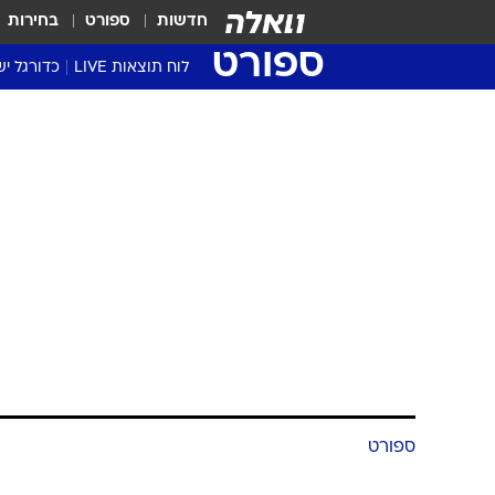
חדשות
ספורט
בחירות
ספורט
לוח תוצאות LIVE
כדורגל יש
ליגת העל Winner
סטט' ליגת
גביע המדי
גביע הטוט
שגרירים
נבחרות י
ליגה לאומ
ליגה א'
ספורט