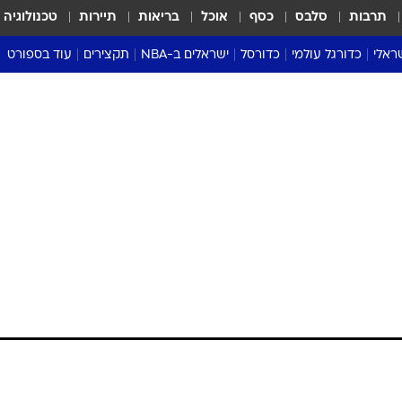
תרבות
סלבס
כסף
אוכל
בריאות
תיירות
טכנולוגיה
ראלי
כדורגל עולמי
כדורסל
ישראלים ב-NBA
תקצירים
עוד בספורט
ליגה אנגלית
ליגת העל
דני אבדיה
מונדיאל 2026
 העל
ליגה ספרדית
דאבל דריבל
NBA
נה
ליגה איטלקית
יורוליג וכדורסל אירופי
טבלאות
ו
ליגה גרמנית
ליגה לאומית
פודקאסטים
ליגה צרפתית
נבחרות ישראל בכדורסל
מסכמים מחזור
שראל
ליגת האלופות
כדורסל נשים
אבא של שבת
ית
הליגה האירופית
מעל הטבעת
דרום אמריקה
סערה בממלכה
טניס
טראש טוק
ספורט אמריקא
פוקר