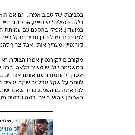
בסביבתו של טביב אמרו: "גם אם הוא
ש'לה פמיליה' השפיעו, אבל קורנפיי
במועדון. אפילו בהסכם עם עמותת ה
למערכת. מכל כיוון טביב נתקל באנט
קורנפיין ומעריך אותו, אבל צריך לה
מקורבים לקורנפיין אמרו הבוקר: "אי
המשפחה שלו שימשיך הלאה. הבנו ש
יצטרך להתמודד עם אותם אוהדים בעי
לוותר על שקל אבל זה שקר. איציק ב
לקראתה גם הפעם. ברור שאם ישחקו 
האחרון שהוא רוצה וכמה גורמים מעו
די, שילמ
חוסכת ה