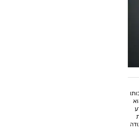
ותו
וא
ע
ודה