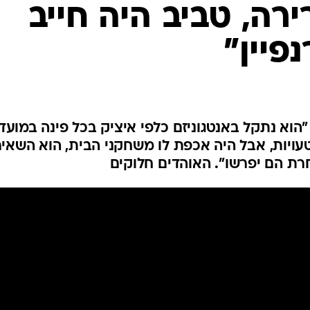
ענפים נוספים
רה, טביב היה חייב
לוח שידורים
פיין"
החידה של ספור
ארכיון מדורים
כתבו לנו
וא נתקל באנטגוניזם כלפי איציק בכל פינה במועדון
ויות, אבל היה אכפת לו משחקני הבית, הוא השאיר
רת הם יפרשו". האוהדים חלוקים