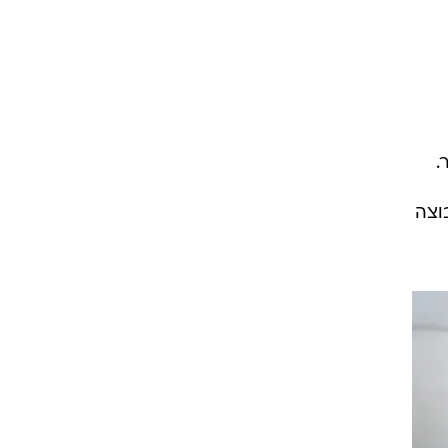
.
וצה