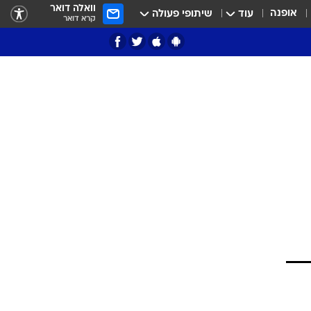
וואלה דואר
אופנה
עוד
שיתופי פעולה
קרא דואר
ציון 3
דאבל דריבל
י