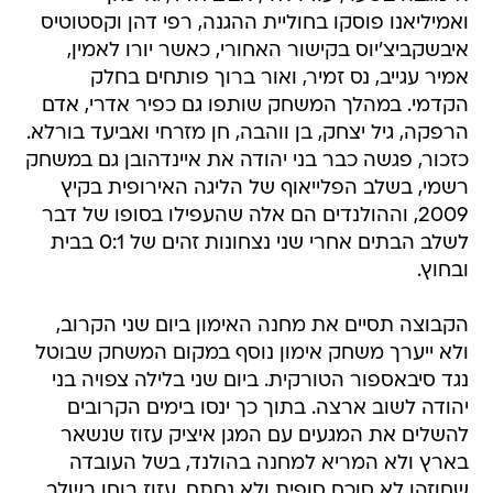
ואמיליאנו פוסקו בחוליית ההגנה, רפי דהן וקסטוטיס
איבשקביצ'יוס בקישור האחורי, כאשר יורו לאמין,
אמיר עגייב, נס זמיר, ואור ברוך פותחים בחלק
הקדמי. במהלך המשחק שותפו גם כפיר אדרי, אדם
הרפקה, גיל יצחק, בן ווהבה, חן מזרחי ואביעד בורלא.
כזכור, פגשה כבר בני יהודה את איינדהובן גם במשחק
רשמי, בשלב הפלייאוף של הליגה האירופית בקיץ
2009, וההולנדים הם אלה שהעפילו בסופו של דבר
לשלב הבתים אחרי שני נצחונות זהים של 0:1 בבית
ובחוץ.
הקבוצה תסיים את מחנה האימון ביום שני הקרוב,
ולא ייערך משחק אימון נוסף במקום המשחק שבוטל
נגד סיבאספור הטורקית. ביום שני בלילה צפויה בני
יהודה לשוב ארצה. בתוך כך ינסו בימים הקרובים
להשלים את המגעים עם המגן איציק עזוז שנשאר
בארץ ולא המריא למחנה בהולנד, בשל העובדה
שחוזהו לא סוכם סופית ולא נחתם. עזוז בוחן בשלב