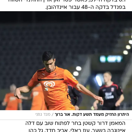
0:1 בדקה ה-39, כאשר פטר ואן אויין ההולנדי השווה
בפנדל בדקה ה-48 עבור איינדהובן.
/
היתרון החזיק מעמד תשע דקות. אור ברוך
מגד גוזני
המאמן דרור קשטן בחר לפתוח שוב עם דלה
איינוגבה בשער, עוז ראלי, אביב חדד, גל כהן