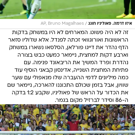
/
איזו דרמה. פאוליניו חוגג
AP, Bruno Magalhaes
זה לא היה פשוט. המארחים לא היו במשחק בדקות
הראשונות ואורוגוואי זכתה לפנדל. אלא שז'וליו סזאר
הדף נהדר את דייגו פורלאן, הסלסאו נשארו במשחק
וארבע דקות למחצית, ניימאר כמעט כבש בצורה
נהדרת ופרד המשיך את הריבאונד פנימה. עם
פתיחת המחצית השנייה, אדינסון קבאני הוסיף עוד
כמה מיליונים לדמי ההעברה שלו מנאפולי עם שער
שוויון, אבל בזמן שכולם התכוננו להארכה, ניימאר שם
את הכדור על הראש של פאוליניו, שקבע 1:2 בדקה
ה-86 וסידר לברזיל מקום בגמר.