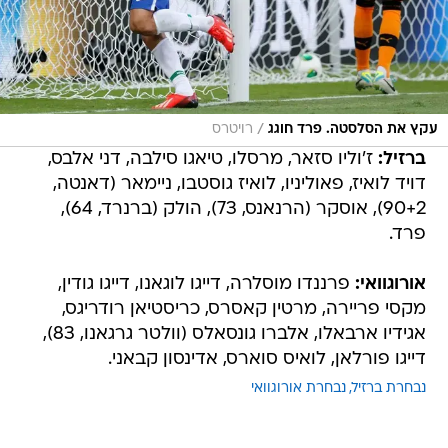
/
עקץ את הסלסטה. פרד חוגג
רויטרס
ברזיל:
ז'וליו סזאר, מרסלו, טיאגו סילבה, דני אלבס,
דויד לואיז, פאוליניו, לואיז גוסטבו, ניימאר (דאנטה,
90+2), אוסקר (הרנאנס, 73), הולק (ברנרד, 64),
פרד.
אורוגוואי:
פרננדו מוסלרה, דייגו לוגאנו, דייגו גודין,
מקסי פריירה, מרטין קאסרס, כריסטיאן רודריגס,
אגידיו ארבאלו, אלברו גונסאלס (וולטר גרגאנו, 83),
דייגו פורלאן, לואיס סוארס, אדינסון קבאני.
נבחרת ברזיל
נבחרת אורוגוואי