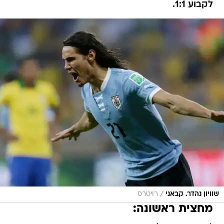
לקבוע 1:1.
/
שוויון נהדר. קבאני
רויטרס
מחצית ראשונה: