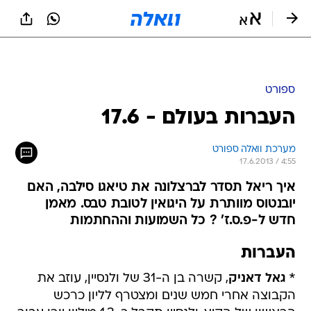
ספורט
העברות בעולם - 17.6
מערכת וואלה ספורט
17.6.2013 / 4:55
איך ריאל תסדר לברצלונה את טיאגו סילבה, האם
יובנטוס מוותרת על היגואין לטובת טבס. מאמן
חדש ל-פ.ס.ז' ? כל השמועות וההחתמות
העברות
*
גאל דאניק
, קשרה בן ה-31 של ולנסיין, עוזב את
הקבוצה אחרי חמש שנים ומצטרף לליון כרכש
הראשון של הקיץ. ולנסיין תקבל כ-1.3 מיליון יורו עבור
השחקן שחתם לשנתיים, עם אופציה לשנה נוספת.