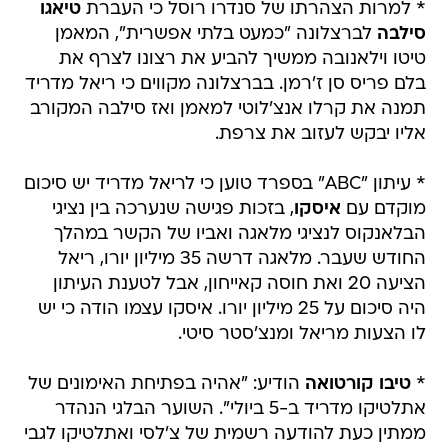
טיטו וילאנובה ממשיך להביע את רצונו לצרף את
בלם פריס סן ז'רמן. בברצלונה מקווים כי ריאל מדריד
תמנה את קרלו אנצ'לוטי למאמן ואז סילבה המקורב
אליו יבקש לעזוב את צרפת.
* עיתון "ABC" בספרד טוען כי לריאל מדריד יש סיכום
מוקדם עם
איסקו
, בזכות פגישה שנערכה בין נציגי
הבלאנקוס לנציגי מלאגה ואביו של הקשר במהלך
החודש שעבר. מלאגה דרשה 35 מיליון יורו, ריאל
הציעה 20 ואת חוסה קאייחון, אבל לטענת העיתון
היה סיכום על 25 מיליון יורו. איסקו עצמו הודה כי יש
לו הצעות מריאל ומנצ'סטר סיטי.
*
טיבו קורטואה
הודיע: "אהיה בפתיחת האימונים של
אתלטיקו מדריד ב-5 ביולי". השוער הבלגי הנהדר
ממתין כעת להודעה רשמית של צ'לסי ואתלטיקו לגבי
המשך עסקת ההשאלה לעונה שלישית.