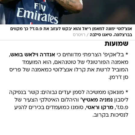
אנצ'לוטי ימונה למאמן ריאל והוא יבקש לעזוב את פ.ס.ז'? כך מקווים
/
בברצלונה. טיאגו סילבה
רויטרס
שמועות
* בל'אקיפ' הצרפתי מדווחים כי
אנדרה
וילאש בואש
,
מאמנה הפורטוגלי של טוטנהאם, הוא המועמד
המוביל לרשת את קרלו אנצ'לוטי כמאמנה של פריס
סן ז'רמן.
* מונאקו ממשיכה לסמן יעדים גבוהים: קשר בנפיקה
ליסבון
נמניה מאטיץ'
והיהלום האיטלקי הצעיר של
פ.ס.ז',
מרקו וראטי
, סומנו כמועמדים בכירים להגיע
לנסיכות בקרוב.
* למרות הצהרתו של סנדרו רוסל כי העברת
טיאגו
סילבה
לברצלונה "כמעט בלתי אפשרית", המאמן