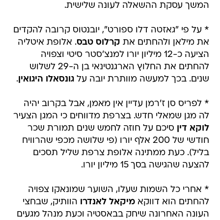
* על פי "גאזטה דלו ספורט", יובנטוס קרובה להקדים
את מילאן ולהחתים את
קרלוס טבס
. אלופת איטליה
הציעה כ-12 מיליון יורו למנצ'סטר סיטי וצפויה
להחתים את החלוץ הארגנטינאי בן ה-29 לשלוש
שנים. בכך למעשה מוותרת יובה על
גונסאלו היגואין
.
* לפריס סן ז'רמן עדיין אין מאמן, אבל בקרוב יהיה
לה מגן שמאלי חדש. בצרפת מדווחים כי המגן הצעיר
לוקא דין
סיכם על חוזה לחמש שנים תמורת שכר
חודשי של 200 אלף יורו (פי שלושה מכפי שהרוויח
בליל). כעת ממתינה אלופת צרפת שליל תסכים
להצעה שהגישה בסך 15 מיליון יורו.
* אחרי כל השמות שעלו, השוער שמונאקו צפויה
להחתים הוא דווקא
מיקאל לאנדרו
הוותיק, שבחצי
העונה האחרונה שיחק בבאסטיה וכעת מנהל מגעים
מתקדמים עם הקבוצה מהנסיכות.