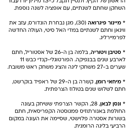
*
מיינור פיגרואה
(30), מגן נבחרת הונדורס, עזב את
וויגאן וחתם לשנתיים במדי האל סיטי, העולה החדשה
לפרמיירליג.
*
סטיבן ויטוריה
, בלמה בן ה-26 של אסטוריל, חתם
לארבע שנים בבנפיקה. הפורטוגלי-קנדי כבש 11
שערים ב-27 משחקי ליגה והציג משחק ראש משובח.
*
מיחאי רומן
, קשרה בן ה-29 של ראפיד בוקרשט,
חתם לשלוש שנים בטולוז הצרפתית.
*
ונסן לבאן
, 28, הקשר הצרפתי ששיחק בעונה
החולפת באנורתוזיס פמגוסטה הקפריסאית, חתם
בשורות אסטרה פלוישטי, שסיימה את העונה במקום
הרביעי בליגה הרומנית.
*
כריסטיאן קלמנס
הצעיר והמוכשר, ששיחק עם