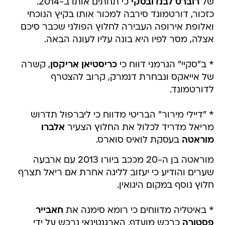
ואלופת אירופה העבירה לחלוץ הפולני שכבר סיכם
אצלה, מסר לפיו היא בונה עליו לעונה הבאה.
* ב"סקיי" הגרמני דווח כי
כריסטיאן אריקסן
, קשרה
של אייאקס ונבחרת דנמרק, קרוב להצטרף
לדורטמונד.
* "דיילי מירור" הבריטי מדווח כי ליברפול תדרוש
מריאל מדריד לכלול את החלוץ הצעיר
אלברו
מוראטה
בעסקת לואיס סוארס.
מוראטה בן ה-20 מככב ביורו 2013 עם ארבעה
שערים והודיע כי יעזוב לליגה אחרת אם ריאל תצרף
חלוץ נוסף במקום היגואין.
* באיטליה מדווחים כי רומא סימנה את
חאבייר
פסטורה
כרכש מועדף. הארגנטינאי נרכש על ידי
פריס סן ז'רמן תמורת 42 מיליון יורו לפני שנתיים,
ועשוי לשוב לאיטליה שם כיכב במדי פאלרמו.