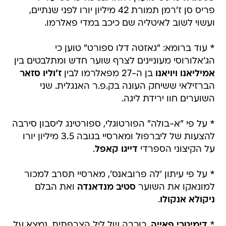
* עוד ברומא: "גאזטה דלו ספורט" טוען כי
הג'אלורוסי מעוניינים לצרף שוער חדש ומתלבטים בין
אמיליאנו ויויאנו
בן ה-27 מפאלרמו לבין
ז'וליו סזאר
הברזילאי ששיחק העונה בק.פ.ר האנגלית. שני
השוערים חוו ירידת ליגה.
* על פי "א-בולה" הפורטוגלי, ספורטינג ליסבון סירבה
להצעות של ליברפול ומארסיי בגובה 3.5 מיליון יורו
על הקיצוני הספרדי
דייגו קאפל
.
* על פי עיתון 'לה פרובאנס', מארסיי תסרב למכור
למונאקו את השוער
סטיב מנדאנדה
ואת הבלם
ניקולא אנקולו
.
*
דימיטרי פאייה
, כוכבה של ליל הצרפתית, נמצא על
הכוונת של ארסנל, שעשויה להילחם על שירותיו עם
מארסיי שכבר הייתה קרובה להחתימו.