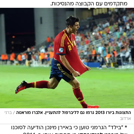
/
התצוגות ביורו 2013 גרמו גם לליברפול להתעניין. אלברו מוראטה
ברני
ארדוב
* "בילד" הגרמני טוען כי באיירן מינכן הודיעה לסוכנו
של
רוברט לבנדובסקי
כי תחתים אותו ב-2014.
כזכור, דורטמונד סירבה למכור אותו בקיץ הנוכחי