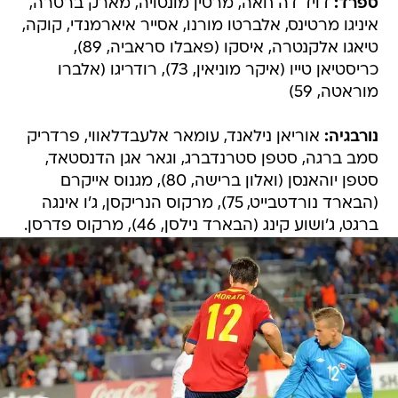
ספרד:
דויד דה חאה, מרטין מונטויה, מארק ברטרה,
איניגו מרטינס, אלברטו מורנו, אסייר איארמנדי, קוקה,
טיאגו אלקנטרה, איסקו (פאבלו סראביה, 89),
כריסטיאן טייו (איקר מוניאין, 73), רודריגו (אלברו
מוראטה, 59)
נורבגיה:
אוריאן נילאנד, עומאר אלעבדלאווי, פרדריק
סמב ברגה, סטפן סטרנדברג, וגאר אגן הדנסטאד,
סטפן יוהאנסן (ואלון ברישה, 80), מגנוס אייקרם
(הבארד נורדטבייט, 75), מרקוס הנריקסן, ג'ו אינגה
ברגט, ג'ושוע קינג (הבארד נילסן, 46), מרקוס פדרסן.