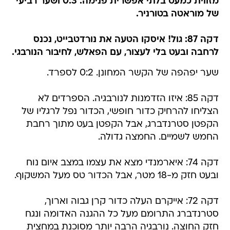
מזווית כמעט בלתי אפשרית פנימה. 0:3 ושער רביעי
של מוראטה בטורניר.
דקה 87: גול! איסקו הטעה את נורדטבייט, נכנס
לרחבה ובעט בלי לעצור, עם הפאלש, לחיבור הנורבגי.
שער יפהפה של הקשר המחונן. 0:2 לספרד.
דקה 85: איזו הזדמנות לנורבגיה. הספרדים לא
הצליחו להרחיק כדור חופשי, הכדור נפל לרגליו של
הקפטן סטרנדברג, אבל הקפטן בעט מתוך רחבת
החמש לשמיים. החמצה גדולה.
דקה 74: איארמנדי מצא את עצמו במצב איום נוח
ובעט חזק מ-18 מטר, אבל הכדור טס מעל המשקוף.
דקה 72: אייקרם העלה כדור קרן גבוה וארוך,
סטרנדברג התרומם מעל כל ההגנה האדומה ונגח
חזק החוצה. נורבגיה הרבה יותר מסוכנת במחצית