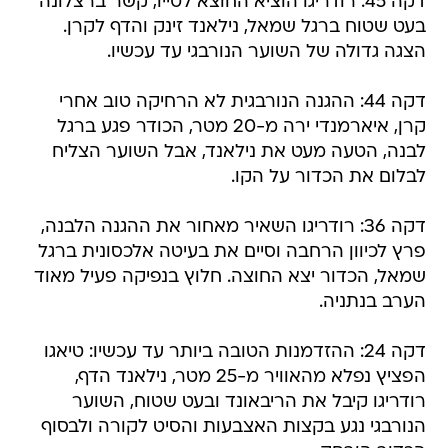
דקה 45: רודריגו הוציא החוצא לטייו, קשר ברצלונה
בעט שטוח ברגל שמאל, נילאנד זינק והדף לקרן.
הצגה גדולה של השוער הנורבגי עד עכשיו.
דקה 44: ההגנה הנורבגית לא הרחיקה טוב אחרי
קרן, איארמנדי ירה מ-20 מטר, הכודר פגע ברגל
לבנה, הטעה מעט את נילאנד, אבל השוער הצליח
לבלום את הכדור על הקו.
דקה 36: רודריגו השאיר מאחור את ההגנה הלבנה,
פרץ לכיוון הרחבה וסיים את בעיטה אלכסונית ברגל
שמאל, הכדור יצא החוצה. חלוץ בנפיקה פעיל מאוד
הערב בנתניה.
דקה 24: ההזדמנות הטובה ביותר עד עכשיו: טיאגו
הפציץ נפלא מהאוויר מ-25 מטר, נילאנד הדף,
רודריגו קיבל את הריבאונד ובעט שטוח, השוער
הנורבגי נגע בקצות האצבעות והסיט לקורה ולבסוף