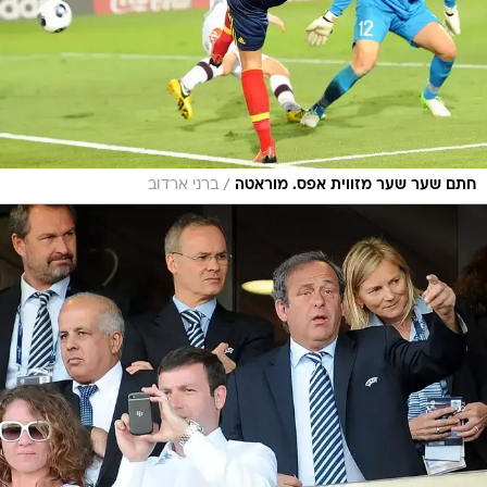
/
חתם שער שער מזווית אפס. מוראטה
ברני ארדוב