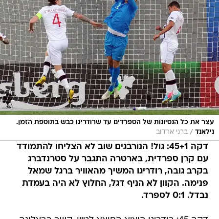
עצר את כל הנסיונות של הספרדים עד שרודריגו כבש בתוספת הזמן.
/
נילאנד
ברני ארדוב
דקה 45+1: גול! הנורבגים שוב לא הצליחו להתמודד
עם קרן ספרדית, בארטרה התגבר על סטרנדברג
בקרב גובה, רודריגו המשיך מהאוויר ברגל שמאל
פנימה. הקוון לא הניף דגל, החלוץ לא היה בעמדת
נבדל. 0:1 לספרד.