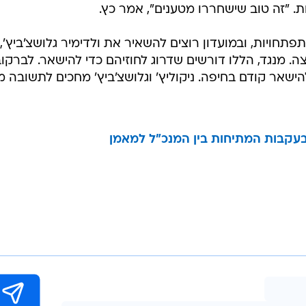
סוף השבוע הבא - הם יחלו לחפש לעצמם קבוצות חלופיות.
הקבוצה, ומבקשים לדעת מי יהיה המאמן כדי להבין את
שיש עוד הרבה זמן עד לפתיחת העונה", אמר אחד מהשחקנ
דע מה מעמדנו, אם רוצים אותנו, ומי יעמוד על הקווים. אם
מן, תהיה פה בריחה".
מאמן, למרות המתיחות. גם קלינגר וגם גבאי כבר הבהירו
 גם בעונה הקרובה. הבעלים אמר אתמול בשיחה לוואלה!
. "זה טוב שישחררו מטענים", אמר כץ.
חויות, ובמועדון רוצים להשאיר את ולדימיר גלושצ'ביץ',
וצה. מנגד, הללו דורשים שדרוג לחוזיהם כדי להישאר. לברקוב
ישאר קודם בחיפה. ניקוליץ' וגלושצ'ביץ' מחכים לתשובה מ
עקבות המתיחות בין המנכ"ל למאמן