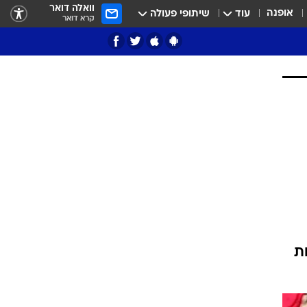
וואלה דואר
אופנה
עוד
שיתופי פעולה
קרא דואר
ציון 3
דאבל דריבל
י