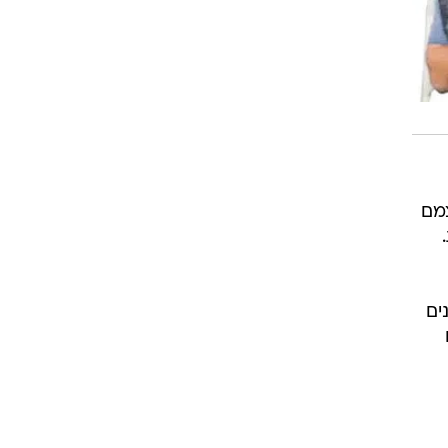
רוגבי וקריקט
גולף
ביליארד
תקצירים
צמם