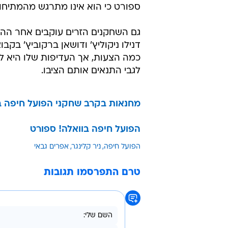
שאם יואב כץ לא יסגור עם מאמן עד 
השחקנים זועמים על הסחבת בבניית 
מעמדם לקראת העונה הבאה. "נכון 
הבכירים בחיפה, "אבל לא ייתכן שלא נ
יואב לא ימהר ויסגור עם שחקנים ומא
כץ, כידוע, נוטה למנות את קלינגר ל
לבעלים שיוכלו לעבוד אחד עם השני
ספורט כי הוא אינו מתרגש מהמתיחות
גם השחקנים הזרים עוקבים אחר ההתפת
דנילו ניקוליץ' ודושאן ברקוביץ' בקב
כמה הצעות, אך העדיפות שלו היא לה
לגבי התנאים אותם הציבו.
מחנאות בקרב שחקני הפועל חיפה ב