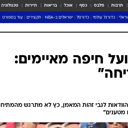
תרבות
סלבס
כסף
אוכל
בריאות
תיירות
טכנולוגיה
ראלי
כדורגל עולמי
כדורסל
ישראלים ב-NBA
תקצירים
עוד בספורט
ליגה אנגלית
ליגת העל
דני אבדיה
מונדיאל 2026
 העל
ליגה ספרדית
דאבל דריבל
NBA
נה
ליגה איטלקית
יורוליג וכדורסל אירופי
טבלאות
ו
ליגה גרמנית
ליגה לאומית
פודקאסטים
ליגה צרפתית
נבחרות ישראל בכדורסל
מסכמים מחזור
שראל
ליגת האלופות
כדורסל נשים
אבא של שבת
ית
הליגה האירופית
מעל הטבעת
דרום אמריקה
סערה בממלכה
טניס
טראש טוק
ספורט אמריקא
ל חיפה מאיימים:
פוקר