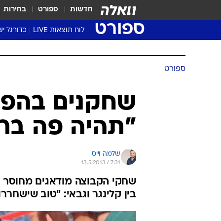
חדשות
ספורט
בחירות
ספורט
לוח תוצאות LIVE
כדורגל יש
ליגת העל Winner
סטט' ליגת
גביע המדי
גביע הטוט
שגרירים
נבחרות י
ליגה לאומ
ליגה א'
ספורט
שחקנים בהפוע