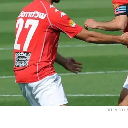
ברני ארדוב