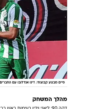
סיים מבצע קבוצתי. דינו אנדלובו עם החברים
מהלך המשחק
דקה 90: ליאני וידין בעימות ראש בראש. אף כרטיס לא נשלף.