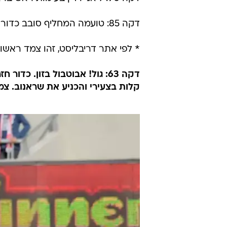
דקה 85: טועמה המחליף סובב כדור חופשי מפתיע בשמאל, אבל הכדור נעצר בקורה.
* לפי אתר דריבליסט, זהו צמד ראשון
דקה 63: גול! אבוטבול בזון. 
קלות בצעירי והכניע את שראנוב. צמד 