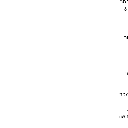
סרו
ש
אנוב
י
כבי
ראה