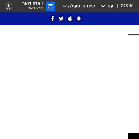
וואלה דואר
אופנה
עוד
שיתופי פעולה
קרא דואר
ציון 3
דאבל דריבל
י