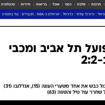
תרבות
סלבס
כסף
אוכל
בריאות
תיירות
טכנולוגיה
ראלי
כדורגל עולמי
כדורסל
ישראלים ב-NBA
תקצירים
עוד בספורט
ליגה אנגלית
ליגת העל
דני אבדיה
מונדיאל 2026
 העל
ליגה ספרדית
דאבל דריבל
NBA
נה
ליגה איטלקית
יורוליג וכדורסל אירופי
טבלאות
ו
ליגה גרמנית
ליגה לאומית
פודקאסטים
ועל תל אביב ומכבי
ליגה צרפתית
נבחרות ישראל בכדורסל
מסכמים מחזור
2
שראל
ליגת האלופות
כדורסל נשים
אבא של שבת
ית
הליגה האירופית
מעל הטבעת
דרום אמריקה
סערה בממלכה
טניס
משחק נהדר בבלומפילד: אבוטבול כבש את אחד משערי העונה (15), אנדלובו (31)
טראש טוק
ספורט אמריקא
פוקר