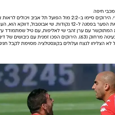
כבי חיפה
בבלומפילד. היום (שבת) הגיע העשירי. הירוקים סיימו ב-2:2 מול הפועל תל אביב ויכולים לרא
מכבי תל אביב מגדילה מאוחר יותר את הפער בפסגה ל-12 נקודות. שי אבוטבול, דווקא הוא,
ת המתוקשר עם ערן זהבי שי לאליפות, עם טיל שמתמודד על
תואר שער העונה (15) ושער נוסף בבעיטה מרחוק (63). הירוקים הפכו זמנית עם כיבושים של דינ
(31) ושלומי אזולאי (61), אבל לא הצליחו לנצח ועלולים בקונסטלציה מסוימת לקבל חגי