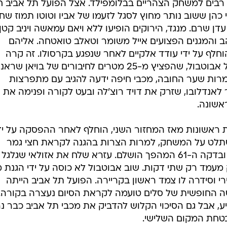
רבים למשחק הצהריים בבלומפילד. אצל הפועל תל אביב ח
אי כהן ששוב נותר מחוץ לסגל לזעמו של אביו וטוטו תמוז שח
דן שרם. מנגד, הירוקים הופיעו ללא ויאם עמאשה ויניב קטן
הב והמגנים הפצועים אייל משומר וטאלב טואטחה. אליהם
דקל קינן, שהוחלף על ידי עודד אלקיים לאחר שנפגע בקרסולו. זה קרה
ארבע דקות אחרי השער המרהיב של אבוטבול, שהפציץ מ-25 מטרים לחיבורים של בויאן שר
מרות שער החובה, מכבי חיפה ידעה להגיב עם מתפרצות
לאנדלובו, שזרק את דויד רוצ'לה ובעט לקורה ופנימה את
אשונה.
 ראשונות מאז המחזור השני, הוחלף לאחר ההפסקה על יד
השתלט על המשחק, למרות הצרות בהגנה לקראת חצי גמר
הגביע. חן עזרא להטט, אנדלובו דהר ובדקה ה-61 המהפך הושלם. עזרא שלח את אזולאי שגלגל
מעמד רק שתי דקות. שוב אבוטבול לא כוסה על ידי הגנת מ
רי וסידרה לו צמד ראשון בקריירה. הפועל תל אביב הייתה
טה החופשית של סלים טועמה לקראת הסיום נעצרה בקורה.
, אבל גם הסיכוי הקלוש להדביק את מכבי תל אביב כבר נ
טחת המקום השלישי.