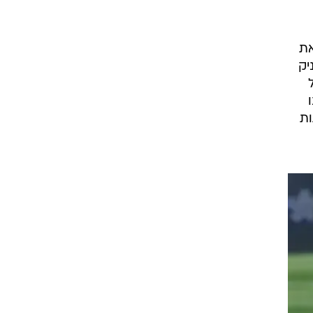
רוגבי וקריקט
גולף
ות את
ביליארד
 העניק
תקצירים
ו
גות