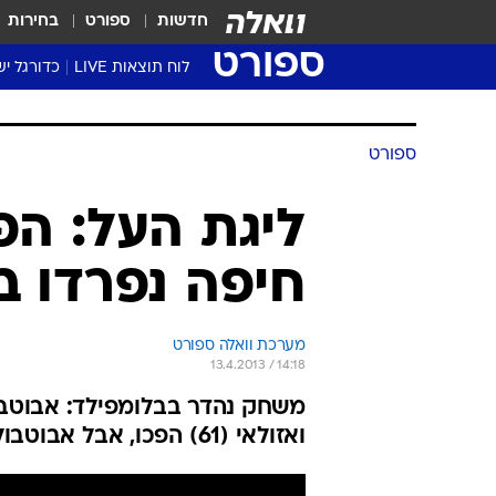
חדשות
ספורט
בחירות
ספורט
לוח תוצאות LIVE
כדורגל יש
ליגת העל Winner
סטט' ליגת
ספורט
גביע המדי
גביע הטוט
ליגת העל: הפ
שגרירים
חיפה נפרדו ב-:2
נבחרות י
ליגה לאומ
ליגה א'
מערכת וואלה ספורט
13.4.2013 / 14:18
ואזולאי (61) הפכו, אבל אבוטבול שחרר עוד טיל והשווה (63)