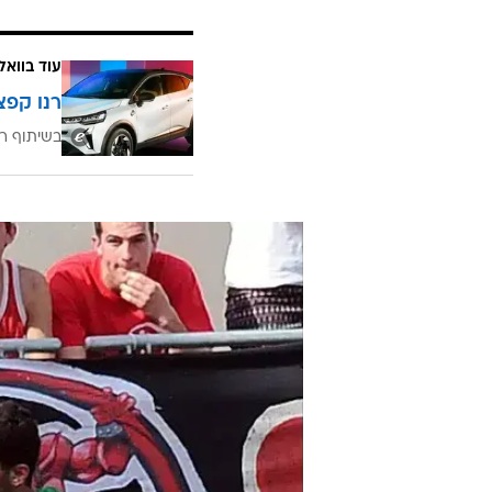
עוד בוואל
רנו קפצ
בשיתוף רנ