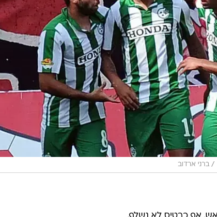
/
ברני ארדוב