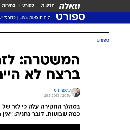
חדשות
ספורט
בחירות
ספורט
לוח תוצאות LIVE
כדורגל יש
ליגת העל Winner
סטט' ליגת
גביע המדי
גביע הטוט
שגרירים
נבחרות י
ליגה לאומ
ליגה א'
ספורט
המשטרה: לזר