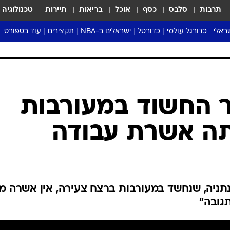
תרבות
סלבס
כסף
אוכל
בריאות
תיירות
טכנולוגיה
ראלי
כדורגל עולמי
כדורסל
ישראלים ב-NBA
תקצירים
עוד בספורט
ליגה אנגלית
ליגת העל
דני אבדיה
מונדיאל 2026
 העל
ליגה ספרדית
דאבל דריבל
NBA
נה
ליגה איטלקית
יורוליג וכדורסל אירופי
טבלאות
ו
ליגה גרמנית
ליגה לאומית
פודקאסטים
ליגה צרפתית
נבחרות ישראל בכדורסל
מסכמים מחזור
שראל
ליגת האלופות
כדורסל נשים
אבא של שבת
ית
הליגה האירופית
מעל הטבעת
דרום אמריקה
סערה בממלכה
טניס
טראש טוק
ספורט אמריקא
 החשוד במעורבות
פוקר