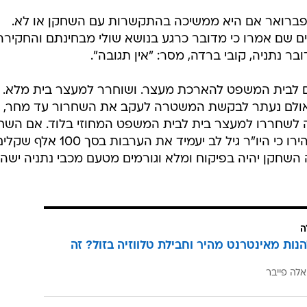
/
מעצר, היום
דרור עינב
 פברואר אם היא ממשיכה בהתקשרות עם השחקן או לא.
ם שם אמרו כי מדובר כרגע בנושא שולי מבחינתם והחקירה
 נתניה, קובי ברדה, מסר: "אין תגובה".
יום לבית המשפט להארכת מעצר. ושוחרר למעצר בית מלא.
אולם נעתר לבקשת המשטרה לעקב את השחרור עד מחר, א
לשחררו למעצר בית לבית המשפט המחוזי בלוד. אם השח
אכן ישוחרר למעצר בית, בנתניה הצהירו כי היו"ר גיל לב יעמיד את הערבות בסך 100 א
 השחקן יהיה בפיקוח ומלא וגורמים מטעם מכבי נתניה ישהו