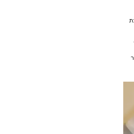
רוגבי וקריקט
גולף
ביליארד
תקצירים
ת
ר