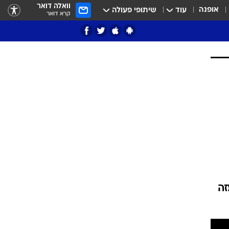
וואלה דואר
אופנה
עוד
שיתופי פעולה
קרא דואר
ציון 3
דאבל דריבל
י