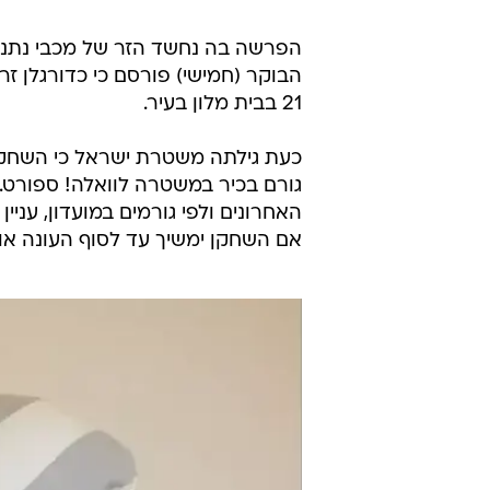
צילום: דניאל בוק, עריכה: רן מנחם
הפרשה בה נחשד הזר של מכבי נתניה
הבוקר (חמישי) פורסם כי כדורגלן 
21 בבית מלון בעיר.
כעת גילתה משטרת ישראל כי השחק
גורם בכיר במשטרה לוואלה! ספורט.
האחרונים ולפי גורמים במועדון, ענ
אם השחקן ימשיך עד לסוף העונה או