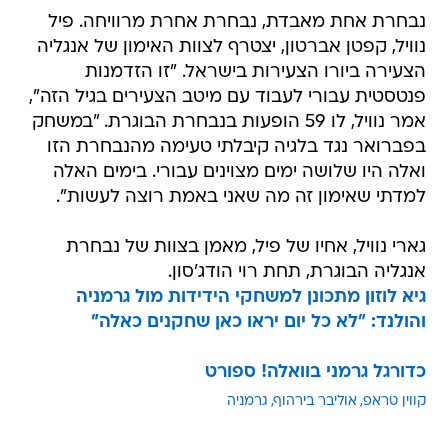
נבחרת אחת מאבדת, נבחרת אחרת מרוויחה. פיל
נוויל, קפטן אברטון, יצטרף לצוות האימון של אנגליה
הצעירה ביורו הצעירות בישראל. "זו הזדמנות
פנטסטית עבורי לעבוד עם מיטב הצעירים בגיל הזה",
אמר נוויל, לו 59 הופעות בנבחרת הבוגרת. "במשחק
בפברואר נגד בלגיה קיבלתי טעימה מהנבחרת הזו
ואלה היו שלושה ימים מצוינים עבורי. בימים האלה
למדתי שאימון זה מה שאני באמת רוצה לעשות".
גארי נוויל, אחיו של פיל, מאמן בצוות של נבחרת
אנגליה הבוגרת, תחת רוי הודג'סון.
גיא לוזון מתכונן למשחקי הידידות מול גרמניה
והולנד: "לא כל יום יראו כאן שחקנים כאלה"
כדורגל גרמני בוואלה! ספורט
קווין טראפ
אוליבר בירהוף
גרמניה