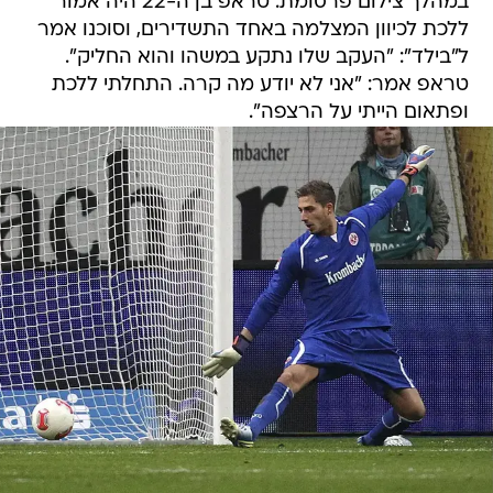
במהלך צילום פרסומת. טראפ בן ה-22 היה אמור
ללכת לכיוון המצלמה באחד התשדירים, וסוכנו אמר
ל"בילד": "העקב שלו נתקע במשהו והוא החליק".
טראפ אמר: "אני לא יודע מה קרה. התחלתי ללכת
ופתאום הייתי על הרצפה".