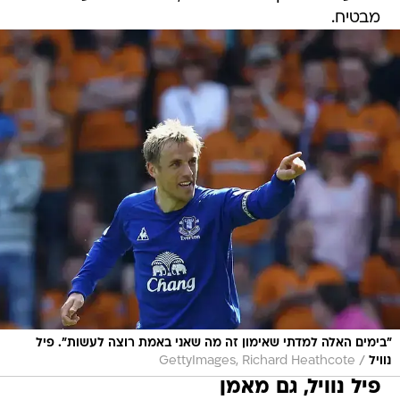
מבטיח.
"בימים האלה למדתי שאימון זה מה שאני באמת רוצה לעשות". פיל
/
נוויל
GettyImages, Richard Heathcote
פיל נוויל, גם מאמן