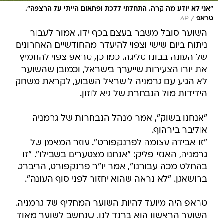
"אני לא יודע מה קרה. התחלתי ללכת ופתאום הייתי על הרצפה".
/
טראפ
AP
השוער סובל משבר בעצם בכף ידו, אמור לעבור
ניתוח ביום שישי וצפוי להיעדר מהחודשיים האחרונים
של העונה בבונדסליגה. כמו כן, טראפ צפוי להחמיץ
את יורו הצעירות שייערך בישראל, וכמובן שהשוער
לא הגיע עם גרמניה לישראל השבוע, לקראת משחק
הידידות מול הנבחרת של גיא לוזון.
"אנחנו בשוק", אמר מנהל הנבחרות של גרמניה
אוליבר בירהוף.
"זו אבידה עצומה לפרנקפורט". עוזר המאמן של
גרמניה, האנזי פליק: "אנחנו מצטערים בשבילו". "זו
בהחלט מכה עבורנו", אמר יו"ר פרנקפורט, הריברט
ברושאגן. "לא נראה שהוא יחזור לפני סוף העונה".
טראפ היה מיועד להיות השוער המחליף של גרמניה.
השוער הראשון הוא ברנד לנו, שנחשב לשוער מאוד