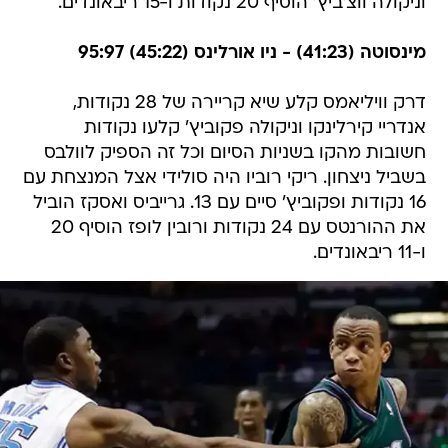
וניקולה ווצ'ביץ' הוסיף 20 נקודות ו-15 ריבאונדים.
מינסוטה (41:23) - ניו אורלינס (45:22) 95:97
דרק וויליאמס קלע שיא קריירה של 28 נקודות,
אנדריי קירלינקו וניקולה פקוביץ' קלעו נקודות
חשובות מהקו בשניות הסיום וכל זה הספיק לוולבס
בשביל ניצחון. ריקי רוביו היה סולידי אצל המנצחת עם
16 נקודות ופקוביץ' סיים עם 13. גרייביס ואסקז הוביל
את ההורנטס עם 24 נקודות ורובין לופז הוסיף 20
ו-11 ריבאונדים.