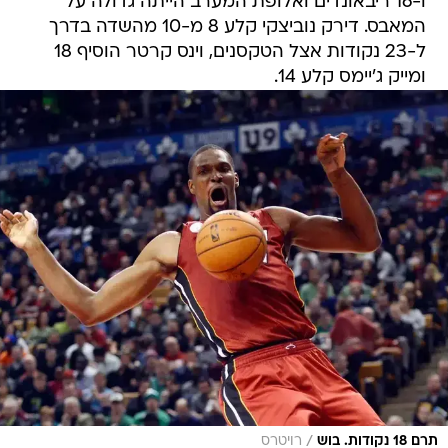
ו-16 ריבאונדים ואלופת המערב הייתה גדולה על
המאבס. דירק נוביצקי קלע 8 מ-10 מהשדה בדרך
ל-23 נקודות אצל הטקסנים, וינס קרטר הוסיף 18
ומייק ג'יימס קלע 14.
/
תרם 18 נקודות. בוש
רויטרס