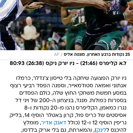
/
25 נקודות ברבע האחרון. מונטה אליס
AP
ל.א קליפרס (21:46) - ניו יורק ניקס (26:38) 80:93
ניו יורק הפצועה שיחקה בלי טייסון צ'נדלר, כרמלו
אנתוני ואמאה סטודמאייר, וספגה הפסד רביעי רצוף
במסע חמשת משחקי החוץ שלה, כולם הפסדים
בספרות כפולות. מנגד, בניצחון ה-200 של ויני דל
נגרו כמאמן, הקליפרס נהנו מ-20 נקודות ו-8
אסיסטים של כריס פול, קרון באטלר הוסיף 14, בלייק
גריפין הוסיף 12 ו-12 (כולל
דאנק אדיר
, מומלץ
להיכנס ל
לינק
), והמארחת, גם בלי אריק בלדסו,