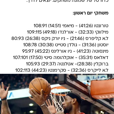
כדורסל של שמונה משחקים. יוצאים לדרך.
משחקי יום ראשון:
טורונטו (41:26) - מיאמי (14:51) 108:91
מילווקי (32:33) - אורלנדו (49:18) 109:115
ל.א קליפרס (21:46) - ניו יורק ניקס (26:38) 80:93
יוסטון (31:36) - גולדן סטייט (30:38) 108:78
מינסוטה (41:23) - ניו אורלינס (45:22) 95:97
דאלאס (35:31) - אוקלהומה סיטי (17:50) 107:101
ברוקלין (28:38)- אטלנטה (29:37) 105:93
ל.א לייקרס (32:36) - סקרמנטו (44:23) 102:113