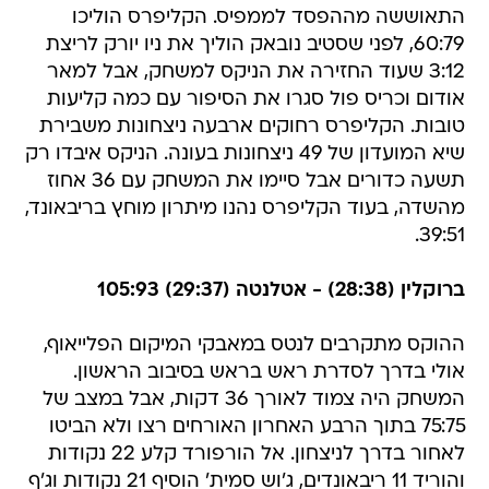
התאוששה מההפסד לממפיס. הקליפרס הוליכו
60:79, לפני שסטיב נובאק הוליך את ניו יורק לריצת
3:12 שעוד החזירה את הניקס למשחק, אבל למאר
אודום וכריס פול סגרו את הסיפור עם כמה קליעות
טובות. הקליפרס רחוקים ארבעה ניצחונות משבירת
שיא המועדון של 49 ניצחונות בעונה. הניקס איבדו רק
תשעה כדורים אבל סיימו את המשחק עם 36 אחוז
מהשדה, בעוד הקליפרס נהנו מיתרון מוחץ בריבאונד,
39:51.
ברוקלין (28:38) - אטלנטה (29:37) 105:93
ההוקס מתקרבים לנטס במאבקי המיקום הפלייאוף,
אולי בדרך לסדרת ראש בראש בסיבוב הראשון.
המשחק היה צמוד לאורך 36 דקות, אבל במצב של
75:75 בתוך הרבע האחרון האורחים רצו ולא הביטו
לאחור בדרך לניצחון. אל הורפורד קלע 22 נקודות
והוריד 11 ריבאונדים, ג'וש סמית' הוסיף 21 נקודות וג'ף