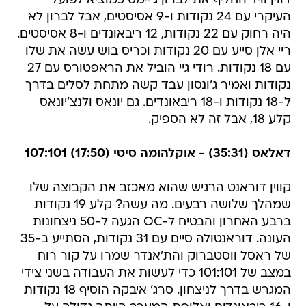
דווין וויד החליף את לברון ג'יימס כמוציא לפועל
העיקרי עם 24 נקודות ו-9 אסיסטים, אבל לברון לא
היה רחוק עם 22 נקודות, 12 ריבאונדים ו-8 אסיסטים.
ריי אלן סייע עם 20 נקודות וכריס בוש עשה את שלו
עם 18 נקודות. רודי גיי הוביל את הראפטורס עם 27
נקודות ואמיר ג'ונסון עבד קשה מתחת לסלים בדרך
ל-18 נקודות ו-18 ריבאונדים. גם יונאס ולנצ'יונאס
קלע 18, אבל זה לא הספיק.
דאלאס (35:31) - אוקלהומה סיטי (17:50) 107:101
קווין דוראנט הרגיש שהוא מאכזב את הקבוצה שלו
שמהלך שלושה רבעים. מה עשה? קלע 19 נקודות
ברבע האחרון והבטיח ל-OC הגעה ל-50 ניצחונות
העונה. דוראנטולה סיים עם 31 נקודות, הסתייע ב-35
של ראסל ווסטברוק והת'אנדר שמרו על קור רוח
במצב של 101:101 כדי לעשות את העבודה בשני צידי
המגרש בדרך לניצחון. סרג' איבקה הוסיף 18 נקודות