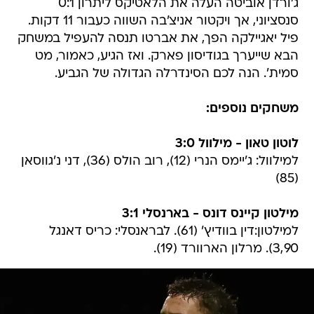
ג'ורדן אוביטה העלה את הלאטיקס ליתרון 0:1
סנסציוני, אך ויקטור אניצ'בה השווה כעבור 11 דקות.
פיל יאגיילקה הפך, את אברטו תנסה להעפיל במשחק
הבא שייערך בגודיסון פארק. ואז הגיע, כאמור, מט
סמית'. הנה לכם הסינדרלה הגדולה של הגביע.
משחקים נוספים:
לוטון טאון - מילוול 3:0
למילוול: ג'יימס הנרי (12), רוב הולס (36), דני נ'גווסאן
(85)
מילטון קיינס דונס - בארנסלי 3:1
למילטון:דין בוודיץ' (61). לבראנסלי: כריס דאנגל
3,90). מרלון הארוורד (19).