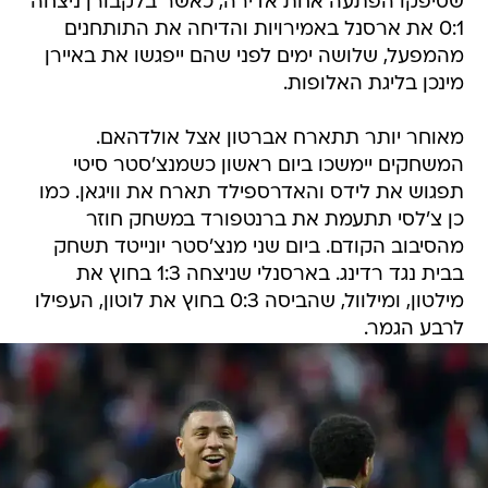
שסיפקו הפתעה אחת אדירה, כאשר בלקבורן ניצחה
0:1 את ארסנל באמירויות והדיחה את התותחנים
מהמפעל, שלושה ימים לפני שהם ייפגשו את באיירן
מינכן בליגת האלופות.
מאוחר יותר תתארח אברטון אצל אולדהאם.
המשחקים יימשכו ביום ראשון כשמנצ'סטר סיטי
תפגוש את לידס והאדרספילד תארח את וויגאן. כמו
כן צ'לסי תתעמת את ברנטפורד במשחק חוזר
מהסיבוב הקודם. ביום שני מנצ'סטר יונייטד תשחק
בבית נגד רדינג. בארסנלי שניצחה 1:3 בחוץ את
מילטון, ומילוול, שהביסה 0:3 בחוץ את לוטון, העפילו
לרבע הגמר.