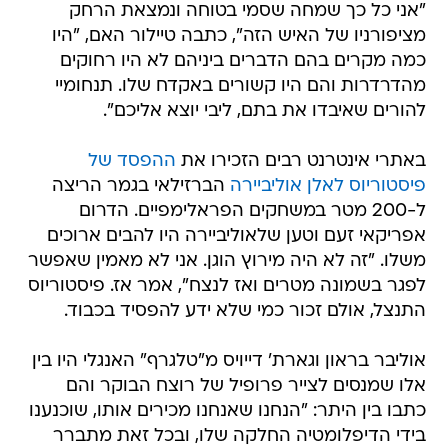
"אני כל כך שמחה שסמי בטוחה ונמצאת הרחק
מציפורניו של האיש הזה", כתבה טיילור האם, "היו
כמה מקרים בהם הדברים ביניהם לא היו רחוקים
מהדרדרות והם היו קשורים באקדח שלו. תנחומיי
להורים שאיבדו את בתם, ליבי יוצא אליכם".
באתרי אינטרנט רבים הזכירו את
ההפסד של
פיסטוריוס לאלן אוליביירה
הברזילאי בגמר הריצה
ל-200 מטר במשחקים הפראלימפיים. הדרום
אפריקאי זעם וטען שלאוליביירה היו להבים ארוכים
משלו. "זה לא היה מירוץ הוגן. אני לא מאמין שאפשר
לפגר בשמונה מטרים ואז לנצח", אמר אז. פיסטוריוס
התנצל, אולם זכור כמי שלא ידע להפסיד בכבוד.
אוליבר בראון וגארת' דייויס מ"טלגרף" האנגלי היו בין
אלו שמנסים לצייר פרופיל של רוצח הבוקר והם
כתבו בין היתר: "הנחנו שאנחנו מכירים אותו, שוכנענו
בידי הדיפלומטיה החלקה שלו, ובכל זאת מתברר