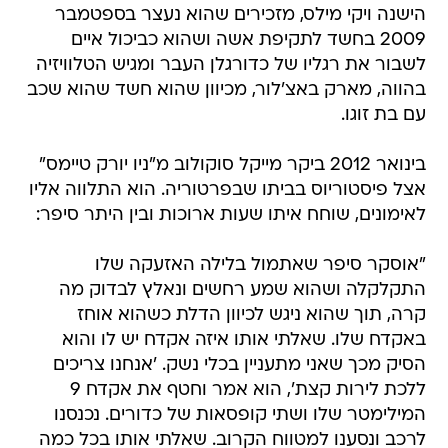
הישנה ויקי מילס, מזכירים שהוא נעצר בספטמבר
2009 בחשד לתקיפת אשה ושהוא כביכול איים
לשבור את רגליו של כדורגלן העבר ומגיש הטלוויזיה
בהווה, מארק באצ'לור, מכיוון שהוא חשד שהוא שכב
עם בת זוגו.
בינואר 2012 ביקר מייקל סוקולוב מ"ניו יורק טיימס"
אצל פיסטוריוס בביתו שבפרטוריה. הוא התלווה אליו
לאימונים, שוחח איתו שעות ארוכות ובין היתר סיפר:
"אוסקר סיפר שאתמול בלילה האזעקה שלו
התקלקלה ושהוא שמע רחשים ונאלץ לבדוק מה
קרה, תוך שהוא ניגש לכיוון הדלת כשהוא אוחז
באקדח שלו. שאלתי אותו איזה אקדח יש לו והוא
הסיק מכך שאני מתעניין בכלי נשק. 'אנחנו צריכים
ללכת לירות קצת', הוא אמר וחטף את אקדח 9
המילימטר שלו ושתי קופסאות של כדורים. נכנסנו
לרכב ונסענו למטווח הקרוב. שאלתי אותו בכל כמה