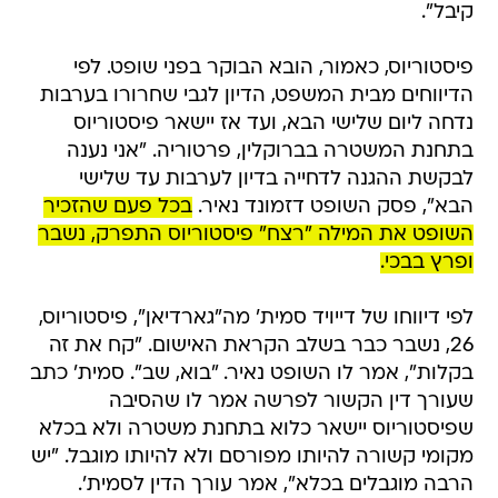
קיבל".
פיסטוריוס, כאמור, הובא הבוקר בפני שופט. לפי
הדיווחים מבית המשפט, הדיון לגבי שחרורו בערבות
נדחה ליום שלישי הבא, ועד אז יישאר פיסטוריוס
בתחנת המשטרה בברוקלין, פרטוריה. "אני נענה
לבקשת ההגנה לדחייה בדיון לערבות עד שלישי
הבא", פסק השופט דזמונד נאיר.
בכל פעם שהזכיר
השופט את המילה "רצח" פיסטוריוס התפרק, נשבר
ופרץ בבכי.
לפי דיווחו של דייויד סמית' מה"גארדיאן", פיסטוריוס,
26, נשבר כבר בשלב הקראת האישום. "קח את זה
בקלות", אמר לו השופט נאיר. "בוא, שב". סמית' כתב
שעורך דין הקשור לפרשה אמר לו שהסיבה
שפיסטוריוס יישאר כלוא בתחנת משטרה ולא בכלא
מקומי קשורה להיותו מפורסם ולא להיותו מוגבל. "יש
הרבה מוגבלים בכלא", אמר עורך הדין לסמית'.