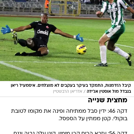
קיבל הזדמנות, התמקד בעיקר בעקבים לא מוצלחים. איסמעיל ריאן
/
בנבדל מול אוסטין אג'ידה
אדריאן הרבשטיין
מחצית שנייה
דקה 46: ידין סבל ממתיחה ופינה את מקומו לטובת
בוקולי. קטן ממתין על הספסל.
דקה 56: עזרא הרים קרן מימין, קינן עלה גבוה ונגח