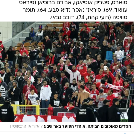
סוארס, פטריק אוסיאקו, אבירם ברוכיאן (פיראס
עוואד, 69), סיראז' נאסר (דיא סבע, 64), תומר
סוויסה (רועי קהת, 74), דובב גבאי.
/
חוזרים מאוכזבים הביתה. אוהדי הפועל באר שבע
אדריאן הרבשטיין