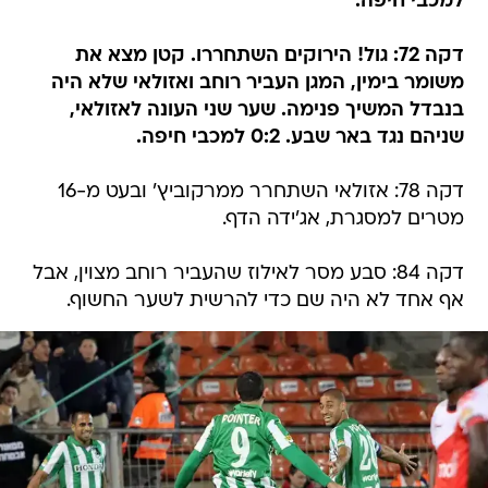
למכבי חיפה.
דקה 72: גול! הירוקים השתחררו. קטן מצא את
משומר בימין, המגן העביר רוחב ואזולאי שלא היה
בנבדל המשיך פנימה. שער שני העונה לאזולאי,
שניהם נגד באר שבע. 0:2 למכבי חיפה.
דקה 78: אזולאי השתחרר ממרקוביץ' ובעט מ-16
מטרים למסגרת, אג'ידה הדף.
דקה 84: סבע מסר לאילוז שהעביר רוחב מצוין, אבל
אף אחד לא היה שם כדי להרשית לשער החשוף.