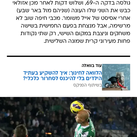
גולסה בדקה ה-69, ושלוש דקות לאחר מכן אזולאי
כבש את השני שלו העונה (שניהם מול באר שבע)
אחרי אסיסט של אייל משומר. מכבי חיפה שוב לא
מרשימה, אבל מנצחת בפעם החמישית בשישה
משחקים וניצבת במקום השישי, רק שתי נקודות
פחות מעירוני קרית שמונה השלישית.
עוד בוואלה
הלוואה לחינוך: איך להשקיע בעתיד
הילדים בלי להיכנס לסחרור כלכלי?
בשיתוף הפניקס