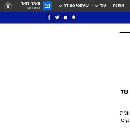
וואלה דואר
אופנה
עוד
שיתופי פעולה
קרא דואר
ציון 3
דאבל דריבל
י