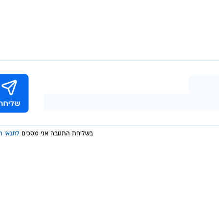
מהקבוצה הטורקית 
עקבותת המשבר הכלכלי. שלחנו את הסוכן שלו לשם, אבל הוא
חיתתו הוא נלקח לחדר צדדי, ואין באפשרותנו לעשות כלום.
ירות, ולא הצלחנו. אם נצטרך, נשלם עבורו את הקנס. ביקשנ
. ראינו את באטיסט, שנראה המום ובמצב רוח רע. אנחנו
קבוצתו לשעבר, עמה רשם שנים נפלאות, ולפני המשחק אמ