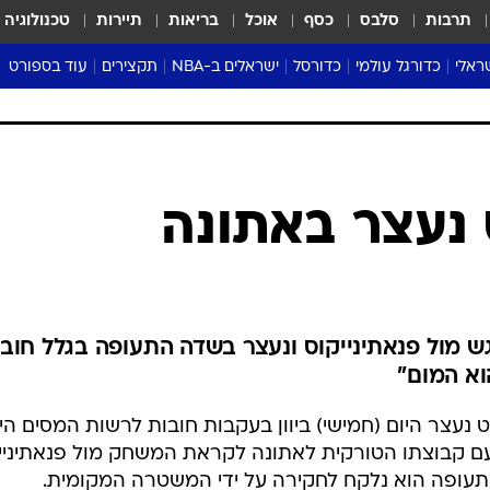
תרבות
סלבס
כסף
אוכל
בריאות
תיירות
טכנולוגיה
ראלי
כדורגל עולמי
כדורסל
ישראלים ב-NBA
תקצירים
עוד בספורט
ליגה אנגלית
ליגת העל
דני אבדיה
מונדיאל 2026
 העל
ליגה ספרדית
דאבל דריבל
NBA
נה
ליגה איטלקית
יורוליג וכדורסל אירופי
טבלאות
ו
ליגה גרמנית
ליגה לאומית
פודקאסטים
ליגה צרפתית
נבחרות ישראל בכדורסל
מסכמים מחזור
שראל
ליגת האלופות
כדורסל נשים
אבא של שבת
ית
הליגה האירופית
מעל הטבעת
דרום אמריקה
סערה בממלכה
טניס
טראש טוק
ספורט אמריקא
נעצר באתונה
פוקר