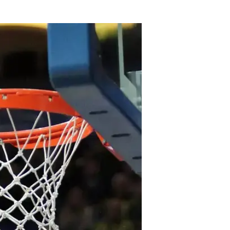
מערכת וואלה ספורט
6.12.2012 / 21:44
שחקן פנרבחצ'ה הגיע ליוון למפ
200 אלף יורו לרשות המסים: "הוא המום"
שחקן פנרבחצ'ה אולקר מייק באטיסט 
על סך 200 אלף יורו. באטי
במסגרת היורוליג, אבל כבר בשדה ה