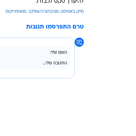
ביוון, יש חוב, עקב שינוי החוקים ב
הצליח להגיע עמם לשום סיכום. עם נ
שוחחנו עם הנהלת היורוליג, עם השגר
לשחרר אותו בערבות, אבל לא הסכימו
מאמינים שהדבר ייפתר בבוקר".
יש לציין שבאטיסט אמור לשחק מול 
להיערך טקס לכבודו.
מייק באטיסט
פנרבחצ'ה/אולקר
פנאתינייקוס
טרם התפרסמו תגובות