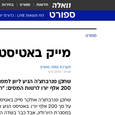
חדשות
ספורט
בחירות
ספורט
לוח תוצאות LIVE
כדורגל יש
ליגת העל Winner
סטט' ליגת
גביע המדי
גביע הטוט
שגרירים
נבחרות י
ליגה לאומ
ליגה א'
ספורט
מייק באטיסט 