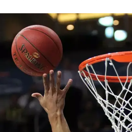
ענפים נוספים
לוח שידורים
החידה של ספור
גש מול פנאתינייקוס ונעצר בשדה התעופה בגלל חוב
ארכיון מדורים
כתבו לנו
נעצר היום (חמישי) ביוון בעקבות חובות לרשות המסים היו
סט הגיע עם קבוצתו הטורקית לאתונה לקראת המשחק מול פנאתיניי
תעופה הוא נלקח לחקירה על ידי המשטרה המקומית.