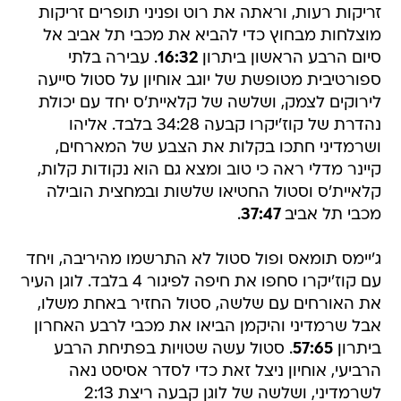
זריקות רעות, וראתה את רוט ופניני תופרים זריקות
מוצלחות מבחוץ כדי להביא את מכבי תל אביב אל
סיום הרבע הראשון ביתרון
16:32
. עבירה בלתי
ספורטיבית מטופשת של יוגב אוחיון על סטול סייעה
לירוקים לצמק, ושלשה של קלאיית'ס יחד עם יכולת
נהדרת של קוז'יקרו קבעה 34:28 בלבד. אליהו
ושרמדיני חתכו בקלות את הצבע של המארחים,
קיינר מדלי ראה כי טוב ומצא גם הוא נקודות קלות,
קלאיית'ס וסטול החטיאו שלשות ובמחצית הובילה
מכבי תל אביב
37:47
.
ג'יימס תומאס ופול סטול לא התרשמו מהיריבה, ויחד
עם קוז'יקרו סחפו את חיפה לפיגור 4 בלבד. לוגן העיר
את האורחים עם שלשה, סטול החזיר באחת משלו,
אבל שרמדיני והיקמן הביאו את מכבי לרבע האחרון
ביתרון
57:65
. סטול עשה שטויות בפתיחת הרבע
הרביעי, אוחיון ניצל זאת כדי לסדר אסיסט נאה
לשרמדיני, ושלשה של לוגן קבעה ריצת 2:13