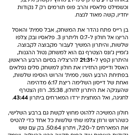
באחוזים רעים (רק 6 מ-21 מחוץ לקשת, 29%),
וכשמילט פלאסיו והרב פופ תורמים רק 7 נקודות
יחדיו, קשה מאוד לנצח.
בן רייס פתח נהדר את המשחק, אבל סמית' והאסל
הריצו אל חולון ל-0:7 וליתרון 3. פלאסיו ובק צלפו
שלשות, והיתרון המשיך לעבור מקבוצה לקבוצה.
ג'ומיין ג'ונס הצטרף גם הוא למשחק נטול ההגנות,
והיתרון קפץ ל-
21:31
להרצליה בסיום הרבע הראשון.
האסל ודייסון החזירו את חולון למשחק סלים נפלאים
בפתיחת הרבע השני, סמית' והרוש הוסיפו שלשות,
ואחת של דייסון השלימה ריצת 6:17 מדהימה
שהעניקה את היתרון לחולון, 35:38. רוזן הצטרף
לחגיגה, ואל המחצית ירדו המארחים ביתרון
43:44
.
חולון המשיכה ללהוט מחוץ לקשת גם ברבע השלישי,
כשהרוש ורוזן צלפו שתי שלשות כל אחד כדי להטיס
את המארחים ל-7:20, ויתרון 50:64. בק עם שש