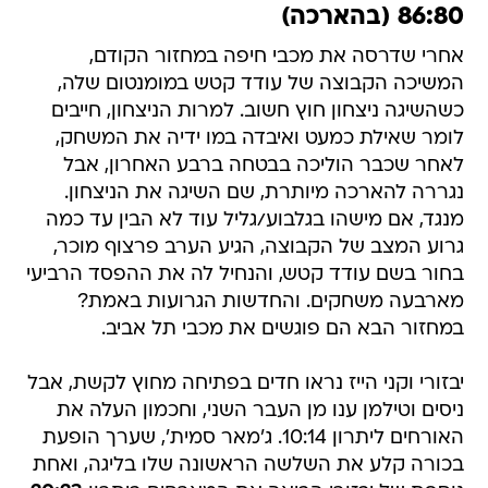
86:80 (בהארכה)
אחרי שדרסה את מכבי חיפה במחזור הקודם,
המשיכה הקבוצה של עודד קטש במומנטום שלה,
כשהשיגה ניצחון חוץ חשוב. למרות הניצחון, חייבים
לומר שאילת כמעט ואיבדה במו ידיה את המשחק,
לאחר שכבר הוליכה בבטחה ברבע האחרון, אבל
נגררה להארכה מיותרת, שם השיגה את הניצחון.
מנגד, אם מישהו בגלבוע/גליל עוד לא הבין עד כמה
גרוע המצב של הקבוצה, הגיע הערב פרצוף מוכר,
בחור בשם עודד קטש, והנחיל לה את ההפסד הרביעי
מארבעה משחקים. והחדשות הגרועות באמת?
במחזור הבא הם פוגשים את מכבי תל אביב.
יבזורי וקני הייז נראו חדים בפתיחה מחוץ לקשת, אבל
ניסים וטילמן ענו מן העבר השני, וחכמון העלה את
האורחים ליתרון 10:14. ג'מאר סמית', שערך הופעת
בכורה קלע את השלשה הראשונה שלו בליגה, ואחת