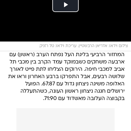
צילום וידאו: אדריאן הרבשטיין. עריכת וידאו: טל רזניק
המחזור הרביעי בליגת העל נפתח הערב (ראשון) עם
ארבעה משחקים כשבמוקד עמד הקרב בין מכבי תל
אביב למכבי חיפה. הירוקים הצליחו לתת פייט לאורך
שלושה רבעים, אבל התפרקו ברבע האחרון וראו את
האלופה משיגה ניצחון גדול עם 67:87. הפועל
ירושלים חגגה ניצחון ראשון העונה, כשהתעללה
בקבוצה העלובה מאשדוד עם 71:90.