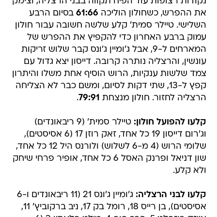
נקודות רצופות עוד הפיח תקווה בבני הרצליה, וצימק
את ההפרש, כשחולון הוליכה
61:66
בסיום הרבע
השלישי. טיילר סמית' קלע שלשה חשובה עבור חולון
עמוק ברבע האחרון כדי להקפיץ את ההפרש של
המארחים ל-9, אבל ג'ומיין ג'ונס קבר שלוש זריקות
עונשין, והרצליה נותרה קרובה. דייסון יצא גדול עם
צמד שלשות ענקיות, הרוש הוסיף אחת משלו והיתרון
קפץ ל-13, שתי דקות לסיום, ומשם כבר לא הצליחה
הרצליה לחזור. חולון מנצחת
79:91
.
קלעו להפועל חולון:
טיילר סמית' (9 ריבאונדים)
וג'רום דייסון 19 כל אחד, זאק רוזן 17 (6 אסיסטים),
שלומי הרוש (4 מ-6 לשלוש) ולורנס היל 12 כל אחד,
שון דניאל ופרנק האסל 6 כל אחד, אופיר פרחי שיחק
ולא קלע.
קלעו לבני הרצליה:
ג'ומיין ג'ונס 21 (11 ריבאונדים ו-6
אסיסטים), בן רייס 18, רומל בק 17, ניב ברקוביץ' 11,