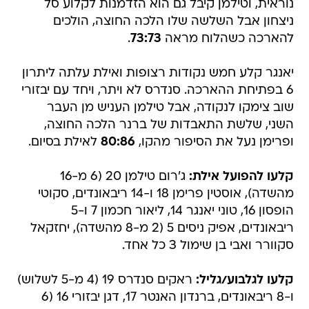
נוראית, וטילמן קיבל גם הוא הזדמנות לקלוע סל
ניצחון אבל השלשה שלו הלכה החוצה, הולכים
להארכה כשהלוח מראה
73:73
.
יאנגר קלע חמש נקודות רצופות ואילת עלתה ליתרון
6 בפתיחת ההארכה. סנדרס לא ויתר, ויחד עם יבזורי
שוב צימקו לנקודה, אבל טילמן העניש מן העבר
השני, שלשת התאבדות של ברנר הלכה החוצה,
ופרימן נעל את הסיפור מהקו,
80:86
לאילת בסיום.
קלעו להפועל אילת:
ג'רום טילמן 20 (6 מ-16
מהשדה), אוסטין פרימן 18 ו-14 ריבאונדים, סקוטי
הופסון 16, טוני יאנגר 14, ליאור חכמון 7 ו-5
ריבאונדים, אפיק ניסים 5 (2 מ-8 מהשדה), יחזקאל
סקוורר ואבי בן שימול 3 כל אחד.
קלעו לגלבוע/גליל:
ראקים סנדרס 19 (4 מ-5 לשלוש)
ו-8 ריבאונדים, ברנדון האנטר 17, דגן יבזורי 16 (6