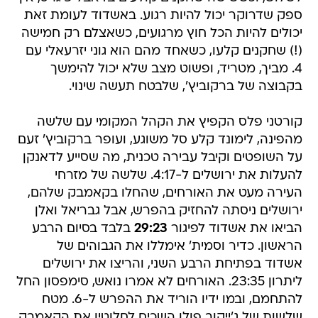
ספק שדרוקר יכול להיות רגוע. באשדוד לעומת זאת
יכולים להיות הכל חוץ מרגועים, כשאצלם רק חמישה
(!) שחקנים קלעו, כשאחד מהם הוא גוני יזרעאלי עם
4. מביך, מטריד, ופשוט מצב שלא יכול להימשך
בקבוצה של ברקוביץ', שלבטח תעשה שינוי.
קורטני פלס הקפיץ את הקהל המקומי עם שלשה
מהפינה, לימונד קלע סל משוגע, ועופר ברקוביץ' זעם
על השופטים וקיבל עבירה טכנית, מה שסייע לדאנקן
להעלות את ירושלים ל-4:17. שלשה של מזרחי
העירה מעט את האורחים, שהחלו בקאמבק שלהם,
ירושלים ניסתה להחזיק בהפרש, אבל גבריאל ואלן
הביאו את אשדוד לפיגור
29:23
בלבד בסיום הרבע
הראשון. כדיר וסמית' אימללו את הגבוהים של
אשדוד בפתיחת הרבע השני, והריצו את ירושלים
ליתרון 23:35. האורחים לא אמרו נואש, סימפסון החל
להתחמם, ובמו ידיו הוריד את ההפרש ל-6. מטח
שלשות של ג'ייקוב פולן השכיח לחלוטין את הקאמבק