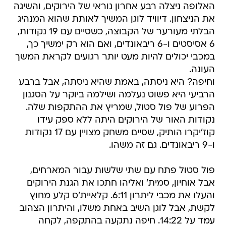
האלופה ניצלה רבע אחרון נוראי של הירוקים, והשיגה
את הניצחון. דיוויד לוגן המשיך לאותת שהוא המנהיג
הבלתי מעורער של הקבוצה, כשסיים עם 19 נקודות,
6 אסיסטים ו-6 ריבאונדים, ואם הוא רק ימשיך כך,
במכבי יכולים להיות מעט יותר רגועים לקראת המשך
העונה.
וחיפה? היא ניסתה, באמת שהיא ניסתה, אבל ברבע
הרביעי היא פשוט נעלמה ושילמה ביוקר על הסגנון
הפרוע של פול סטול, שמריץ את ההתקפות שלה.
נקודות האור של הירוקים היתה ללא ספק עידו
קוז'יקרו הותיק, שסיים משחק מצויין עם 17 נקודות
ו-9 ריבאונדים. גם זה משהו.
פול סטול פתח עם שתי שלשות עבור המארחים,
אבל אוחיון, סמית' ואליהו חתכו את הגנת הירוקים
והעלו את מכבי ליתרון 6:11. קלאיית'ס קלע מחוץ
לקשת, אבל לוגן השיב באחת משלו, והיתרון הצהוב
עמד על 14:22. חיפה נתקעה בהתקפה, לקחה