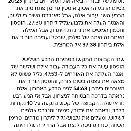
נוספת של יבזורי הביאה את המארחים ביתרון
20:23
בסיום הרבע הראשון. אוסטין פרימן פתח טוב את
הרבע השני עבור אילת, אבל סאנדרס השיב בשלשה,
והאנטר העלה את גלבוע/גליל ליתרון 27:30. הופסון
וחכמון המשיכו את נדנדת היתרון, אבל המילה
האחרונה היתה של טילמן, שבסל ועבירה הוריד את
אילת ביתרון
37:38
אל המחצית.
שתי הקבוצות התקשו בפתיחת הרבע השלישי,
הופסון עשה את כל העבודה עבור אילת ושלשה של
יאנגר העלתה את האורחים ל-47:53. גליל פשוט לא
מצאה את עצמה בשום צורה, והופסון הוריד את
האורחים ביתרון
54:63
לפני הרבע האחרון. אילת
נראתה בדרכה הבטוחה לניצחון, אבל אז הגיע רבע
נוראי שלה. הקבוצה של קטש נתקעה על 10 נקודות
בלבד, וראתה את יבזורי, סמית' וסנדרס צולפים
לשלוש, ומעלים את גלבוע/גליל ליתרון מדהים. פרימן
השווה, סנדרס ניסה לנצח אבל החדירה שלו היתה