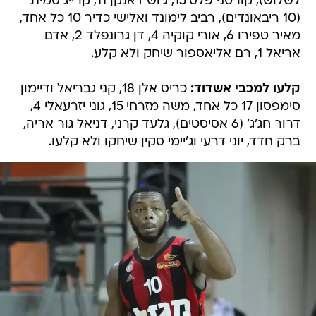
לשלוש), קורטני פלס 15, ג'וש דאנקן 11, קרייג סמית'
(10 ריבאונדים), רביב לימונד ואלישי כדיר 10 כל אחד,
מאיר טפירו 6, אורי קוקיה 4, דן גרונפלד 2, אדם
אריאל 1, רם אליאספור שיחק ולא קלע.
קלעו למכבי אשדוד:
כריס אלן 18, קני גבריאל ודיימון
סימפסון 17 כל אחד, משה מזרחי 15, גוני יזרעאלי 4,
דרור חג'ג' (6 אסיסטים), גלעד קרני, דניאל גור אריה,
ברק חדד, יוני דרעי וג'יימי סקין שיחקו ולא קלעו.