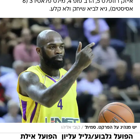
אייזק רוזפלט 5, הרב פופ 4, מילט פלאסיו 3 (6
אסיסטים), גיא לביא שיחק ולא קלע.
/
יש מנהיג על הפרקט. סמית'
קובי אליהו
הפועל גלבוע/גליל עליון  הפועל אילת