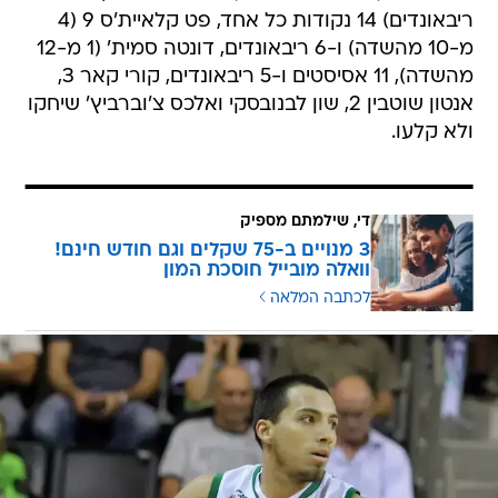
ריבאונדים) 14 נקודות כל אחד, פט קלאיית'ס 9 (4
מ-10 מהשדה) ו-6 ריבאונדים, דונטה סמית' (1 מ-12
מהשדה), 11 אסיסטים ו-5 ריבאונדים, קורי קאר 3,
אנטון שוטבין 2, שון לבנובסקי ואלכס צ'וברביץ' שיחקו
ולא קלעו.
די, שילמתם מספיק
3 מנויים ב-75 שקלים וגם חודש חינם!
וואלה מובייל חוסכת המון
לכתבה המלאה