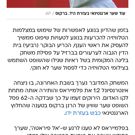
/
עוד שער ארגנטינאי בעזרת היד. ברקוס
AP
בזמן שהדיון בנוגע לאפשרות של שימוש במצלמות
הטלוויזיה להכרעות בנוגע לטעויות שיפוט ממשיך
להעסיק את ראשי הענף, הכריע הבוקר (רביעי) בית
הדין הגבוה לערעורים בברזיל על פסילת משחק
בליגה המקומית בשל ראיות שגילו שהשופט השתמש
בצילומי הטלוויזיה כדי לפסול שער לא חוקי.
המשחק המדובר נערך בשבת האחרונה, בו ניצחה
אינטרנסיונל 1:2 את פלמייראס והותירה אותה מתחת
לקו האדום. הירוקים זעמו על כך שבדקה ה-62 פסל
השופט שער שוויון של הרנן ברקוס בטענה שהחלוץ
הארגנטינאי
כבש בעזרת ידו
.
בפלמייראס לא טענו לרגע ש-'אל פיראטה', שערך