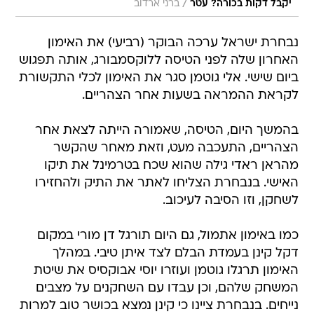
/
יקבל דקות בכורה? עטר
ברני ארדוב
נבחרת ישראל ערכה הבוקר (רביעי) את האימון
האחרון שלה לפני הטיסה ללוקסמבורג, אותה תפגוש
ביום שישי. אלי גוטמן סגר את האימון לכלי התקשורת
לקראת ההמראה בשעות אחר הצהריים.
בהמשך היום, הטיסה, שאמורה הייתה לצאת אחר
הצהריים, התעכבה מעט, וזאת מאחר שהקשר
מהראן ראדי גילה שהוא שכח בטרמינל את תיקו
האישי. בנבחרת הצליחו לאתר את התיק ולהחזירו
לשחקן, וזו הסיבה לעיכוב.
כמו באימון אתמול, גם היום תורגל דן מורי במקום
דקל קינן בעמדת הבלם לצד איתן טיבי. במהלך
האימון תרגלו גוטמן ועוזרו יוסי אבוקסיס את שיטת
המשחק שלהם, וכן עבדו עם השחקנים על מצבים
נייחים. בנבחרת ציינו כי קינן נמצא בכושר טוב למרות