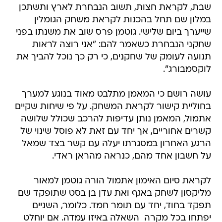
שבת, לקראת חצות, תשוב הנבחרת לארץ ותשתכן
במלון שם תחל בהכנות לקראת משחק הגומלין
שייערך ביום שלישי. גוטמן פרס שוב את משנתו בפני
שחקני הנבחרת כשאמר להם: "אני רוצה לראות
תנועה לעומק של שחקנים, כי רק כך נוכל להביך את
לוקסמבורג".
עושה רושם כי המאמן מתלבט מאוד בנוגע למערך
בחוליית קישור לקראת המשחק. על פי שיחות שקיים
אתמול, המאמן נותן עדיפות להרכב שכולל שלושה
קשרים אחוריים, אך יחד עם זאת לא פוסל שינוי של
הרגע האחרון במסגרתו יעלה עם קשר בצד שמאל
על חשבון אחד מהם, כנראה מהראן ראדי.
לקראת סיום האימון אתמול הורה גוטמן למאור
מליקסון לשחק באגף ואת עדן בן בסט שתופקד שם
תפקד בחוד, יחד עם תומר חמד. כלומר, השניים
יפתחו בכל מקרה  השאלה באיזו עמדה. אם יוחלט