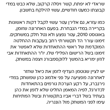
שראדי לא יפתח, קשר ויסלה קרקוב, שלא כבש במדי
קבוצתו כמעט חודשיים, עשוי להילקח בחשבון.
כמו עזרא, גם אלירן עטר עשוי לקבל דקות ראשונות
בקריירה במדי הנבחרת. בפעם האחרונה שזומן,
באוגוסט 2010, עטר נפצע ולא נטל חלק במשחקים.
זימונו עורר הד תקשורתי רחב בעקבות ההחלטה
המוקדמת של ראשי ההתאחדות שלא לאפשר את
זימונו בשל הרישום הפלילי שלו. יו"ר ההתאחדות אבי
לוזון ימריא בהמשך ללוקסמבורג ויצפה במשחק.
יש לציין שגוטמן העדיף לזמן את כיאל שחזר
לאחרונה מפציעה על פני אלמוג כהן שמשחק במדי
נירנברג, על רקע הערכת גורמים בהתאחדות
לכדורגל, לפיה המאמן החליט שלא לזמן את כהן
בעתיד בשל דברי אביו בתקשורת ובשל המתיחות
עימו לפני המשחק מול הונגריה.