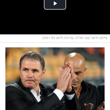
צילום וידאו: קובי אליהו. עריכת וידאו: טל רזניק