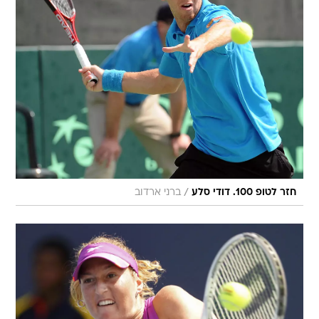
/
חזר לטופ 100. דודי סלע
ברני ארדוב