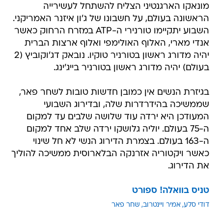
מונאקו הארגנטיני הצליח להשתחל לעשירייה
הראשונה בעולם, על חשבונו של ג'ון איזנר האמריקני.
השבוע יתקיימו טורנירי ה-ATP במזרח הרחוק כאשר
אנדי מארי, האלוף האולימפי ואלוף ארצות הברית
יהיה מדורג ראשון בטורניר טוקיו. נובאק דג'וקוביץ (2
בעולם) יהיה מדורג ראשון בטורניר בייג'ינג.
בגיזרת הנשים אין כמובן חדשות טובות לשחר פאר,
שממשיכה בהידרדרות שלה, ובדירוג השבועי
המעודכן היא ירדה עוד שלושה שלבים עד למקום
ה-75 בעולם. יוליה גלושקו ירדה שלב אחד למקום
ה-163 בעולם. בצמרת הדירוג הנשי לא חל שינוי
כאשר ויקטוריה אזרנקה הבלארוסית ממשיכה להוליך
את הדירוג.
טניס בוואלה! ספורט
דודי סלע
אמיר ויינטרוב
שחר פאר