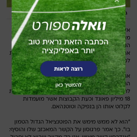
/
בדרך החוצה. אנדרסון מול טורה
GettyImages, Ian Walton
אלכס פרגוסון, המנג'ר הסקוטי של מנצ'סטר יונייטד
מתכנן למכור את הקשר הברזילאי שלו, אנדרסון.
הקשר, שהגיע לקבוצה ב-2007, לא מצליח למצוא
את מקומו בקבוצה והפציעות התכופות שלו, גורמות
למנג'ר שלו לאבד את סבלנותו ולחפש לו קבוצה.
אנדרסון רשם רק 10 הופעות בפרמיירליג בעונה
החולפת, כאשר פציעות חוזרות ונשנות גרמו לו
להחסיר המון משחקים. הקשר הגיע לאנגליה תמורת
18 מיליון פאונד וכעת הקבוצות אשר מועמדות
לקלוט אותו הן בנפיקה וטוטנהאם.
"הוא לא ממש מימש את הפוטנציאל הגדול הטמון
בו". כך אמר פרגוסון על הקשר המאכזב שלו והוסיף: