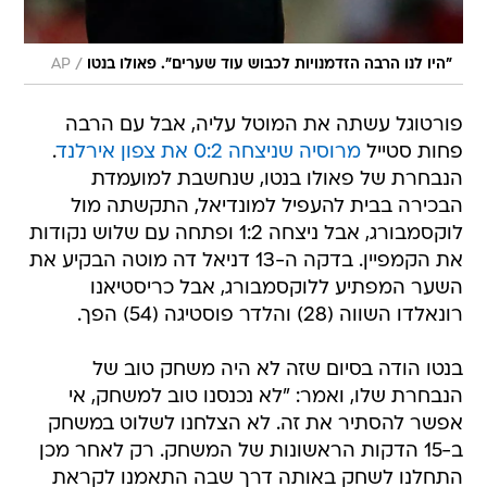
/
"היו לנו הרבה הזדמנויות לכבוש עוד שערים". פאולו בנטו
AP
פורטוגל עשתה את המוטל עליה, אבל עם הרבה
פחות סטייל
מרוסיה שניצחה 0:2 את צפון אירלנד
.
הנבחרת של פאולו בנטו, שנחשבת למועמדת
הבכירה בבית להעפיל למונדיאל, התקשתה מול
לוקסמבורג, אבל ניצחה 1:2 ופתחה עם שלוש נקודות
את הקמפיין. בדקה ה-13 דניאל דה מוטה הבקיע את
השער המפתיע ללוקסמבורג, אבל כריסטיאנו
רונאלדו השווה (28) והלדר פוסטיגה (54) הפך.
בנטו הודה בסיום שזה לא היה משחק טוב של
הנבחרת שלו, ואמר: "לא נכנסנו טוב למשחק, אי
אפשר להסתיר את זה. לא הצלחנו לשלוט במשחק
ב-15 הדקות הראשונות של המשחק. רק לאחר מכן
התחלנו לשחק באותה דרך שבה התאמנו לקראת